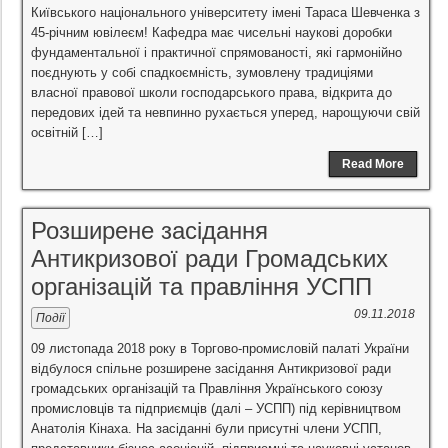
Київського національного університету імені Тараса Шевченка з
45-річним ювілеєм! Кафедра має чисельні наукові доробки
фундаментальної і практичної спрямованості, які гармонійно
поєднують у собі спадкоємність, зумовлену традиціями
власної правової школи господарського права, відкрита до
передових ідей та невпинно рухається уперед, нарощуючи свій
освітній […]
Read More
Розширене засідання
Антикризової ради Громадських
організацій та правління УСПП
09.11.2018
Події
09 листопада 2018 року в Торгово-промисловій палаті України
відбулося спільне розширене засідання Антикризової ради
громадських організацій та Правління Українського союзу
промисловців та підприємців (далі – УСПП) під керівництвом
Анатолія Кінаха. На засіданні були присутні члени УСПП,