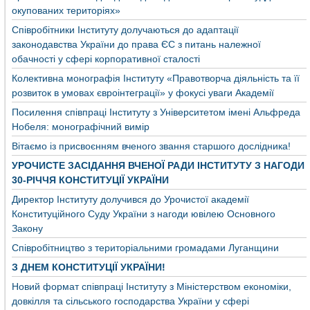
окупованих територіях»
Співробітники Інституту долучаються до адаптації
законодавства України до права ЄС з питань належної
обачності у сфері корпоративної сталості
Колективна монографія Інституту «Правотворча діяльність та її
розвиток в умовах євроінтеграції» у фокусі уваги Академії
Посилення співпраці Інституту з Університетом імені Альфреда
Нобеля: монографічний вимір
Вітаємо із присвоєнням вченого звання старшого дослідника!
УРОЧИСТЕ ЗАСІДАННЯ ВЧЕНОЇ РАДИ ІНСТИТУТУ З НАГОДИ
30-РІЧЧЯ КОНСТИТУЦІЇ УКРАЇНИ
Директор Інституту долучився до Урочистої академії
Конституційного Суду України з нагоди ювілею Основного
Закону
Співробітництво з територіальними громадами Луганщини
З ДНЕМ КОНСТИТУЦІЇ УКРАЇНИ!
Новий формат співпраці Інституту з Міністерством економіки,
довкілля та сільського господарства України у сфері