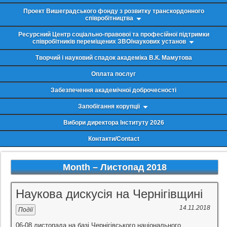
Проект Вишеградського фонду з розвитку транскордонного
співробітництва
Ресурсний Центр соціально-правової та професійної підтримки
співробітників переміщених ЗВО/наукових установ
Творчий і науковий спадок академіка В.К. Мамутова
Оплата послуг
Забезпечення академічної доброчесності
Запобігання корупції
Вибори директора Інституту 2026
Контакти/Contact
Month –
Листопад 2018
Наукова дискусія на Чернігівщині
14.11.2018
Події
06-08 листопада на базі Чернігівського національного