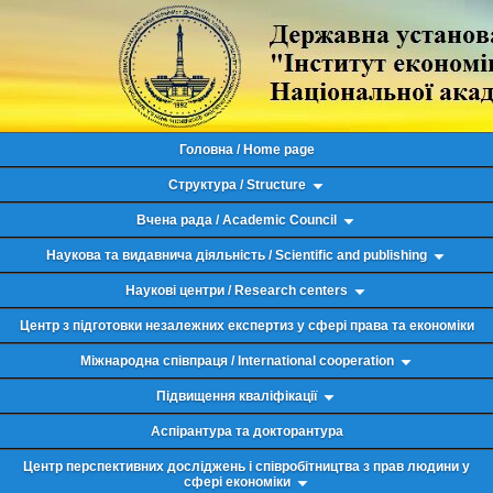
Головна / Home page
Структура / Structure
Вчена рада / Academic Council
Наукова та видавнича діяльність / Scientific and publishing
Наукові центри / Research centers
Центр з підготовки незалежних експертиз у сфері права та економіки
Міжнародна співпраця / International cooperation
Підвищення кваліфікації
Аспірантура та докторантура
Центр перспективних досліджень і співробітництва з прав людини у
сфері економіки