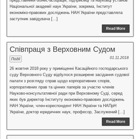
представники бізнес-асоціацій, підприємці та науковці установ
Національної академії наук України, зокрема, Інститут
економіко-правових досліджень НАН України представляла
заступник завідувача […]
Read More
Співпраця з Верховним Судом
01.11.2018
Події
26 жовтня 2018 року у приміщенні Касаційного господарського
суду Верховного Суду відбулося розширене засідання судової
палати з розгляду справ щодо корпоративних спорів,
корпоративних прав та цінних паперів за участю членів
Науково-консультативної ради при Верховному Суді, серед
яких був директор Інституту економіко-правових досліджень
НАН України, член-кореспондент НАН України та НАПрН
України, доктор юридичних наук, професор, Заслужений […]
Read More