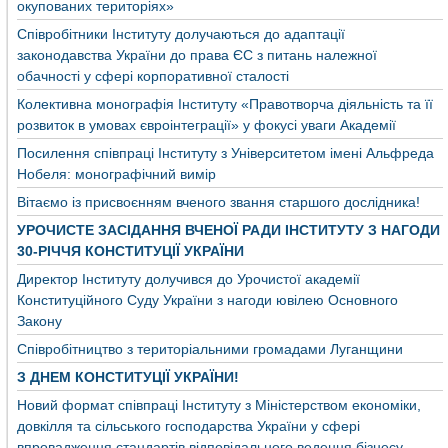
окупованих територіях»
Співробітники Інституту долучаються до адаптації
законодавства України до права ЄС з питань належної
обачності у сфері корпоративної сталості
Колективна монографія Інституту «Правотворча діяльність та її
розвиток в умовах євроінтеграції» у фокусі уваги Академії
Посилення співпраці Інституту з Університетом імені Альфреда
Нобеля: монографічний вимір
Вітаємо із присвоєнням вченого звання старшого дослідника!
УРОЧИСТЕ ЗАСІДАННЯ ВЧЕНОЇ РАДИ ІНСТИТУТУ З НАГОДИ
30-РІЧЧЯ КОНСТИТУЦІЇ УКРАЇНИ
Директор Інституту долучився до Урочистої академії
Конституційного Суду України з нагоди ювілею Основного
Закону
Співробітництво з територіальними громадами Луганщини
З ДНЕМ КОНСТИТУЦІЇ УКРАЇНИ!
Новий формат співпраці Інституту з Міністерством економіки,
довкілля та сільського господарства України у сфері
впровадження стандартів відповідального ведення бізнесу