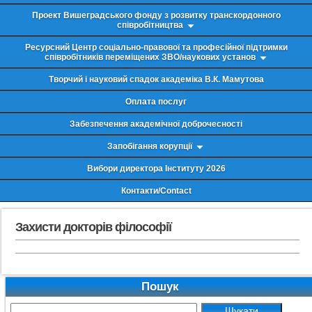
Проект Вишеградського фонду з розвитку транскордонного
співробітництва
Ресурсний Центр соціально-правової та професійної підтримки
співробітників переміщених ЗВО/наукових установ
Творчий і науковий спадок академіка В.К. Мамутова
Оплата послуг
Забезпечення академічної доброчесності
Запобігання корупції
Вибори директора Інституту 2026
Контакти/Contact
Захисти докторів філософії
Пошук