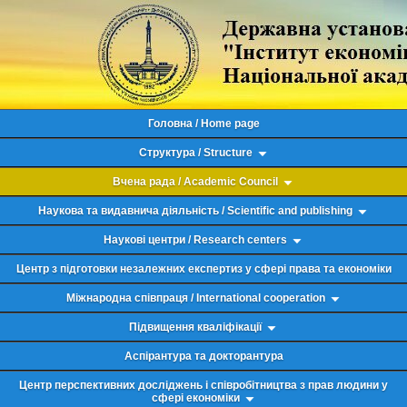
Головна / Home page
Структура / Structure
Вчена рада / Academic Council
Наукова та видавнича діяльність / Scientific and publishing
Наукові центри / Research centers
Центр з підготовки незалежних експертиз у сфері права та економіки
Міжнародна співпраця / International cooperation
Підвищення кваліфікації
Аспірантура та докторантура
Центр перспективних досліджень і співробітництва з прав людини у
сфері економіки