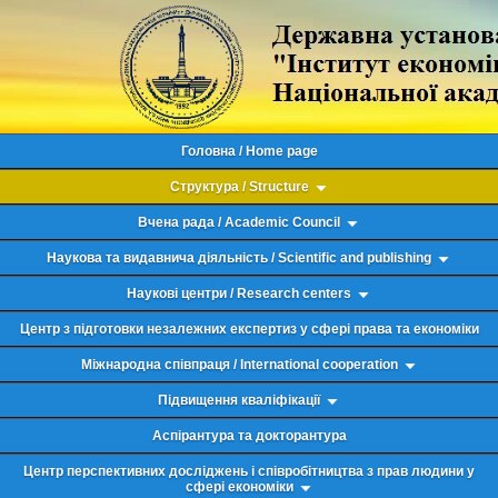
Головна / Home page
Структура / Structure
Вчена рада / Academic Council
Наукова та видавнича діяльність / Scientific and publishing
Наукові центри / Research centers
Центр з підготовки незалежних експертиз у сфері права та економіки
Міжнародна співпраця / International cooperation
Підвищення кваліфікації
Аспірантура та докторантура
Центр перспективних досліджень і співробітництва з прав людини у
сфері економіки