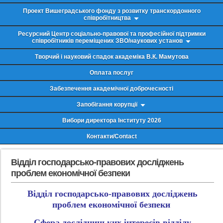
Проект Вишеградського фонду з розвитку транскордонного
співробітництва
Ресурсний Центр соціально-правової та професійної підтримки
співробітників переміщених ЗВО/наукових установ
Творчий і науковий спадок академіка В.К. Мамутова
Оплата послуг
Забезпечення академічної доброчесності
Запобігання корупції
Вибори директора Інституту 2026
Контакти/Contact
Відділ господарсько-правових досліджень
проблем економічної безпеки
Відділ господарсько-правових досліджень
проблем економічної безпеки
Сфера дослідницьких інтересів відділу