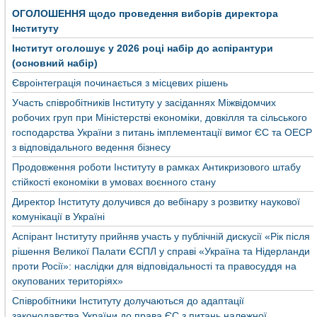
ОГОЛОШЕННЯ щодо проведення виборів директора
Інституту
Інститут оголошує у 2026 році набір до аспірантури
(основний набір)
Євроінтеграція починається з місцевих рішень
Участь співробітників Інституту у засіданнях Міжвідомчих
робочих груп при Міністерстві економіки, довкілля та сільського
господарства України з питань імплементації вимог ЄС та ОЕСР
з відповідального ведення бізнесу
Продовження роботи Інституту в рамках Антикризового штабу
стійкості економіки в умовах воєнного стану
Директор Інституту долучився до вебінару з розвитку наукової
комунікації в Україні
Аспірант Інституту прийняв участь у публічній дискусії «Рік після
рішення Великої Палати ЄСПЛ у справі «Україна та Нідерланди
проти Росії»: наслідки для відповідальності та правосуддя на
окупованих територіях»
Співробітники Інституту долучаються до адаптації
законодавства України до права ЄС з питань належної