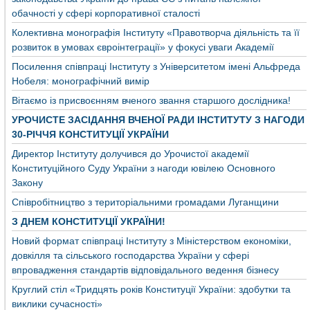
обачності у сфері корпоративної сталості
Колективна монографія Інституту «Правотворча діяльність та її
розвиток в умовах євроінтеграції» у фокусі уваги Академії
Посилення співпраці Інституту з Університетом імені Альфреда
Нобеля: монографічний вимір
Вітаємо із присвоєнням вченого звання старшого дослідника!
УРОЧИСТЕ ЗАСІДАННЯ ВЧЕНОЇ РАДИ ІНСТИТУТУ З НАГОДИ
30-РІЧЧЯ КОНСТИТУЦІЇ УКРАЇНИ
Директор Інституту долучився до Урочистої академії
Конституційного Суду України з нагоди ювілею Основного
Закону
Співробітництво з територіальними громадами Луганщини
З ДНЕМ КОНСТИТУЦІЇ УКРАЇНИ!
Новий формат співпраці Інституту з Міністерством економіки,
довкілля та сільського господарства України у сфері
впровадження стандартів відповідального ведення бізнесу
Круглий стіл «Тридцять років Конституції України: здобутки та
виклики сучасності»