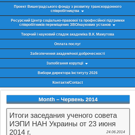
Проект Вишеградського фонду з розвитку транскордонного
співробітництва
Ресурсний Центр соціально-правової та професійної підтримки
співробітників переміщених ЗВО/наукових установ
Творчий і науковий спадок академіка В.К. Мамутова
Оплата послуг
Забезпечення академічної доброчесності
Запобігання корупції
Вибори директора Інституту 2026
Контакти/Contact
Month –
Червень 2014
Итоги заседания ученого совета
ИЭПИ НАН Украины от 23 июня
2014 г.
24.06.2014