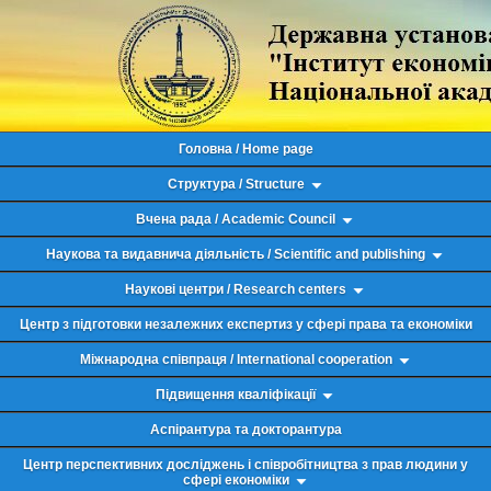
Головна / Home page
Структура / Structure
Вчена рада / Academic Council
Наукова та видавнича діяльність / Scientific and publishing
Наукові центри / Research centers
Центр з підготовки незалежних експертиз у сфері права та економіки
Міжнародна співпраця / International cooperation
Підвищення кваліфікації
Аспірантура та докторантура
Центр перспективних досліджень і співробітництва з прав людини у
сфері економіки