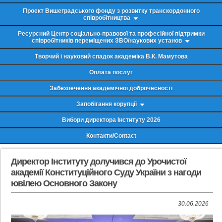
Проект Вишеградського фонду з розвитку транскордонного
співробітництва
Ресурсний Центр соціально-правової та професійної підтримки
співробітників переміщених ЗВО/наукових установ
Творчий і науковий спадок академіка В.К. Мамутова
Оплата послуг
Забезпечення академічної доброчесності
Запобігання корупції
Вибори директора Інституту 2026
Контакти/Contact
Директор Інституту долучився до Урочистої
академії Конституційного Суду України з нагоди
ювілею Основного Закону
30.06.2026