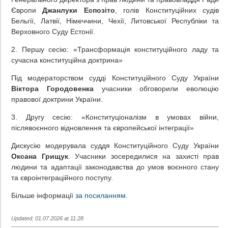
Європи
Джанлуки Еспозіто
, голів Конституційних судів
Бельгії, Латвії, Німеччини, Чехії, Литовської Республіки та
Верховного Суду Естонії.
2. Першу сесію: «Трансформація конституційного ладу та
сучасна конституційна доктрина»
Під модераторством судді Конституційного Суду України
Віктора Городовенка
учасники обговорили еволюцію
правової доктрини України.
3. Другу сесію: «Конституціоналізм в умовах війни,
післявоєнного відновлення та європейської інтеграції»
Дискусію модерувала суддя Конституційного Суду України
Оксана Грищук
. Учасники зосередилися на захисті прав
людини та адаптації законодавства до умов воєнного стану
та євроінтеграційного поступу.
Більше інформації
за посиланням
.
Updated: 01.07.2026 at 11:28