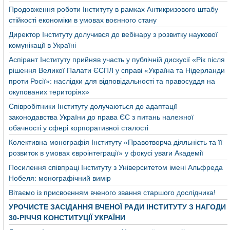
Продовження роботи Інституту в рамках Антикризового штабу
стійкості економіки в умовах воєнного стану
Директор Інституту долучився до вебінару з розвитку наукової
комунікації в Україні
Аспірант Інституту прийняв участь у публічній дискусії «Рік після
рішення Великої Палати ЄСПЛ у справі «Україна та Нідерланди
проти Росії»: наслідки для відповідальності та правосуддя на
окупованих територіях»
Співробітники Інституту долучаються до адаптації
законодавства України до права ЄС з питань належної
обачності у сфері корпоративної сталості
Колективна монографія Інституту «Правотворча діяльність та її
розвиток в умовах євроінтеграції» у фокусі уваги Академії
Посилення співпраці Інституту з Університетом імені Альфреда
Нобеля: монографічний вимір
Вітаємо із присвоєнням вченого звання старшого дослідника!
УРОЧИСТЕ ЗАСІДАННЯ ВЧЕНОЇ РАДИ ІНСТИТУТУ З НАГОДИ
30-РІЧЧЯ КОНСТИТУЦІЇ УКРАЇНИ