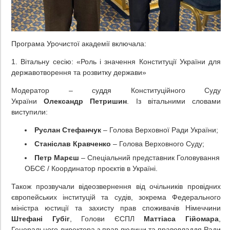
Програма Урочистої академії включала:
1. Вітальну сесію: «Роль і значення Конституції України для
державотворення та розвитку держави»
Модератор – суддя Конституційного Суду
України
Олександр Петришин
. Із вітальними словами
виступили:
Руслан Стефанчук
– Голова Верховної Ради України;
Станіслав Кравченко
– Голова Верховного Суду;
Петр Марєш
– Спеціальний представник Головування
ОБСЄ / Координатор проєктів в Україні.
Також прозвучали відеозвернення від очільників провідних
європейських інституцій та судів, зокрема Федерального
міністра юстиції та захисту прав споживачів Німеччини
Штефані Губіг
, Голови ЄСПЛ
Маттіаса Гійомара
,
Генерального директора з прав людини та правовладдя Ради