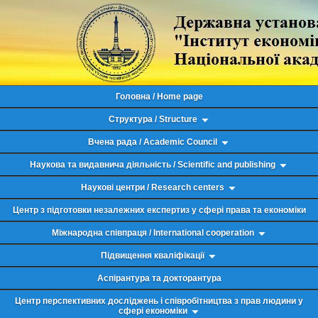
Головна / Home page
Структура / Structure
Вчена рада / Academic Council
Наукова та видавнича діяльність / Scientific and publishing
Наукові центри / Research centers
Центр з підготовки незалежних експертиз у сфері права та економіки
Міжнародна співпраця / International cooperation
Підвищення кваліфікації
Аспірантура та докторантура
Центр перспективних досліджень і співробітництва з прав людини у
сфері економіки