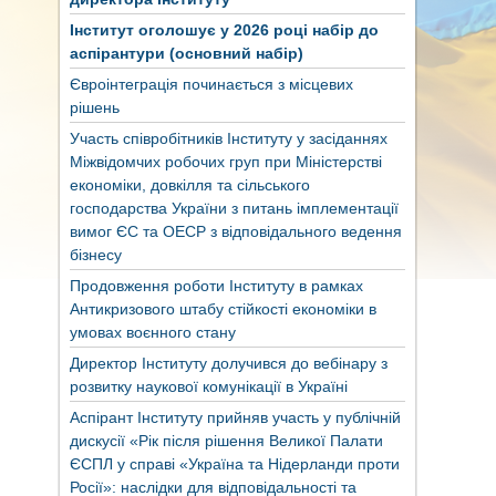
Інститут оголошує у 2026 році набір до
аспірантури (основний набір)
Євроінтеграція починається з місцевих
рішень
Участь співробітників Інституту у засіданнях
Міжвідомчих робочих груп при Міністерстві
економіки, довкілля та сільського
господарства України з питань імплементації
вимог ЄС та ОЕСР з відповідального ведення
бізнесу
Продовження роботи Інституту в рамках
Антикризового штабу стійкості економіки в
умовах воєнного стану
Директор Інституту долучився до вебінару з
розвитку наукової комунікації в Україні
Аспірант Інституту прийняв участь у публічній
дискусії «Рік після рішення Великої Палати
ЄСПЛ у справі «Україна та Нідерланди проти
Росії»: наслідки для відповідальності та