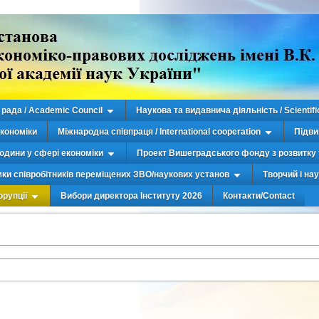
рада / Academic Council
Наукова та видавнича діяльність / Scientifi
економіки
Міжнародна співпраця / International cooperation
Підви
юдини у сфері економіки
Проект Вишеградського фонду з розвитку 
мки співробітників переміщених ЗВО/наукових установ
Творчий і на
орупції
Вибори директора Інституту 2026
Контакти/Contact