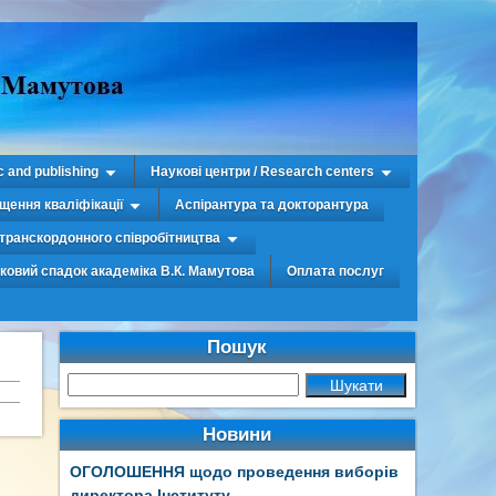
c and publishing
Наукові центри / Research centers
щення кваліфікації
Аспірантура та докторантура
транскордонного співробітництва
уковий спадок академіка В.К. Мамутова
Оплата послуг
Пошук
Новини
ОГОЛОШЕННЯ щодо проведення виборів
директора Інституту