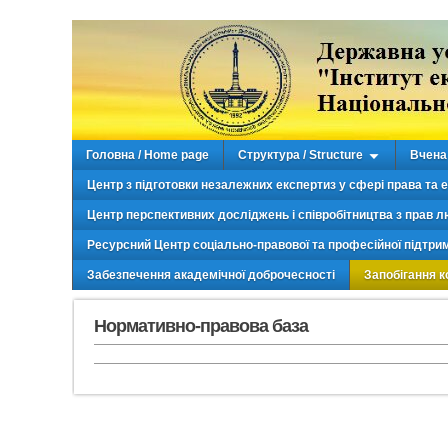
Головна / Home page
Структура / Structure
Вчена 
Центр з підготовки незалежних експертиз у сфері права та 
Центр перспективних досліджень і співробітництва з прав л
Ресурсний Центр соціально-правової та професійної підтри
Забезпечення академічної доброчесності
Запобігання к
Нормативно-правова база