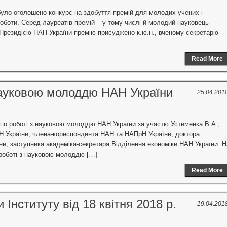
було оголошено конкурс на здобуття премій для молодих учених і
роботи. Серед лауреатів премій – у тому числі й молодий науковець
 Президією НАН України премію присуджено к.ю.н., вченому секретарю
Read More
 науковою молоддю НАН України
25.04.201
ї по роботі з науковою молоддю НАН України за участю Устименка В.А.,
Н України, члена-кореспондента НАН та НАПрН України, доктора
и, заступника академіка-секретаря Відділення економіки НАН України. Н
 роботі з науковою молоддю […]
Read More
 Інституту від 18 квітня 2018 р.
19.04.201