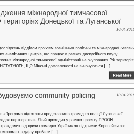
вадження міжнародної тимчасової
Ф територіях Донецької та Луганської
10.04.201
х досліджень відділом проблем зовнішньої політики та міжнародної безпек
ких аналітичних центрів, що працює в рамках дискусійного клубу
ення міжнародної тимчасової адміністрації на окупованих РФ територія
КОНСТАТУЮТЬ, ЩО Мінські домовленості не виконуються […]
Read More
будовуємо community policing
10.04.201
г «Програма підготовки представників громад та поліції Луганської
засадах партнерства». Який проходив у рамках проекту ПРООН
траждалих від кризи громадах України» за підтримки Європейського
й економіст відділу проблем […]