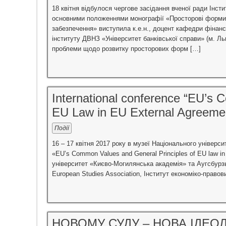
18 квітня відбулося чергове засідання вченої ради Інст
основними положеннями монографії «Просторові форми орг
забезпечення» виступила к.е.н., доцент кафедри фінанс
інституту ДВНЗ «Університет банківської справи» (м. Л
проблеми щодо розвитку просторових форм […]
International conference “EU’s 
EU Law in EU External Agreeme
Події
16 – 17 квітня 2017 року в музеї Національного універ
«EU’s Common Values and General Principles of EU law 
університет «Києво-Могилянська академія» та Аугсбурзьк
European Studies Association, Інститут економіко-право
НОВОМУ СУДУ – НОВА ІДЕО