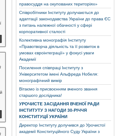
правосуддя на окупованих територіях»
Співробітники Інституту долучаються до
адаптації законодавства України до права ЄС
ї
з питань належної обачності у сфері
корпоративної сталості
Колективна монографія Інституту
«Правотворча діяльність та її розвиток в
умовах євроінтеграції» у фокусі уваги
Академії
8
Посилення співпраці Інституту з
Університетом імені Альфреда Нобеля:
монографічний вимір
Вітаємо із присвоєнням вченого звання
ий
старшого дослідника!
УРОЧИСТЕ ЗАСІДАННЯ ВЧЕНОЇ РАДИ
ІНСТИТУТУ З НАГОДИ 30-РІЧЧЯ
КОНСТИТУЦІЇ УКРАЇНИ
Директор Інституту долучився до Урочистої
академії Конституційного Суду України з
8