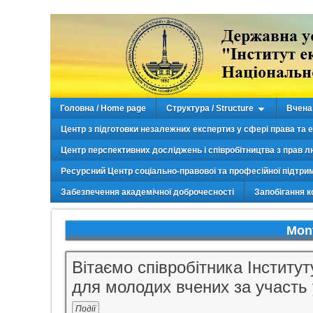
Головна / Home page
Структура / Structure
Вчена 
Центр з підготовки незалежних експертиз у сфері права та 
Центр перспективних досліджень і співробітництва з прав л
Ресурсний Центр соціально-правової та професійної підтри
Забезпечення академічної доброчесності
Запобігання к
Mon
Вітаємо співробітника Інститу
для молодих вчених за участь 
Події