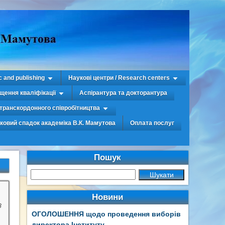
c and publishing
Наукові центри / Research centers
щення кваліфікації
Аспірантура та докторантура
транскордонного співробітництва
уковий спадок академіка В.К. Мамутова
Оплата послуг
Пошук
Новини
8
ОГОЛОШЕННЯ щодо проведення виборів
директора Інституту