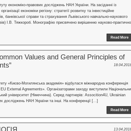
итуту економіко-правових досліджень НАН України. На засіданні із
анізації економіки регіону: стратегії розвитку та інвестиційне
ів, банківської справи та страхування Львівського навчально-наукового
ьвів) І.В. Тяжкороб. Монографію присвячено вирішенню науково-практично
Read More
Common Values and General Principles of
nts”
18.04.201
ситету «Києво-Могилянська академія» відбулася міжнародна конференція
in EU External Agreements». Організаторами заходу виступили Національн
ий університет (Німеччина). Серед партнерів: Assocition4U, Ukrainian
вих досліджень НАН України та інші. На конференції […]
Read More
ЛОГІЯ
13.04.201