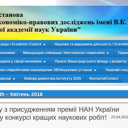
рада / Academic Council
Наукова та видавнича діяльність / Scientifi
економіки
Міжнародна співпраця / International cooperation
Підви
юдини у сфері економіки
Проект Вишеградського фонду з розвитку 
мки співробітників переміщених ЗВО/наукових установ
Творчий і на
орупції
Вибори директора Інституту 2026
Контакти/Contact
th –
Квітень 2018
ту з присудженням премії НАН України
у конкурсі кращих наукових робіт!
25.04.201