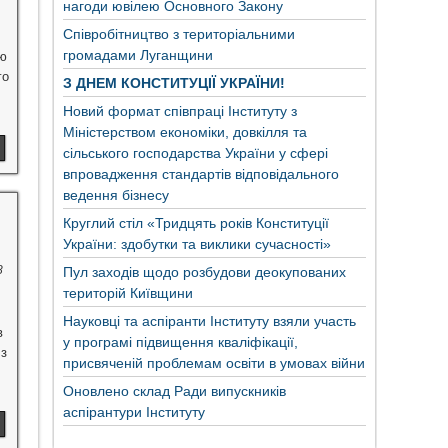
нагоди ювілею Основного Закону
Співробітництво з територіальними
громадами Луганщини
ю
го
З ДНЕМ КОНСТИТУЦІЇ УКРАЇНИ!
Новий формат співпраці Інституту з
Міністерством економіки, довкілля та
сільського господарства України у сфері
впровадження стандартів відповідального
ведення бізнесу
Круглий стіл «Тридцять років Конституції
України: здобутки та виклики сучасності»
8
Пул заходів щодо розбудови деокупованих
територій Київщини
Науковці та аспіранти Інституту взяли участь
в
у програмі підвищення кваліфікації,
 з
присвяченій проблемам освіти в умовах війни
Оновлено склад Ради випускників
аспірантури Інституту