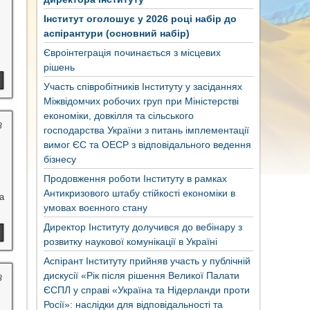
Інститут оголошує у 2026 році набір до
аспірантури (основний набір)
Євроінтеграція починається з місцевих
рішень
Участь співробітників Інституту у засіданнях
Міжвідомчих робочих груп при Міністерстві
економіки, довкілля та сільського
8
господарства України з питань імплементації
вимог ЄС та ОЕСР з відповідального ведення
бізнесу
Продовження роботи Інституту в рамках
Антикризового штабу стійкості економіки в
а
умовах воєнного стану
Директор Інституту долучився до вебінару з
розвитку наукової комунікації в Україні
Аспірант Інституту прийняв участь у публічній
дискусії «Рік після рішення Великої Палати
8
ЄСПЛ у справі «Україна та Нідерланди проти
Росії»: наслідки для відповідальності та