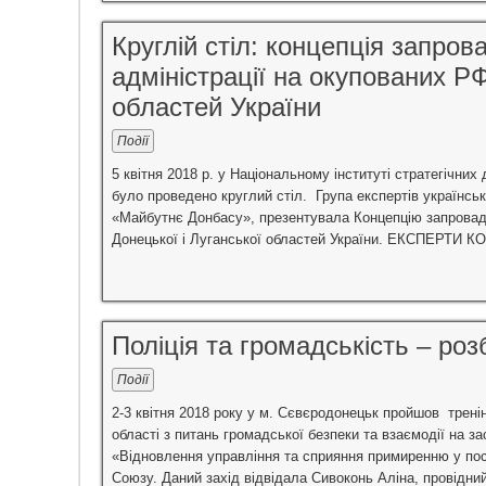
Круглій стіл: концепція запро
адміністрації на окупованих Р
областей України
Події
5 квітня 2018 р. у Національному інституті стратегічни
було проведено круглий стіл. Група експертів українсь
«Майбутнє Донбасу», презентувала Концепцію запровадж
Донецької і Луганської областей України. ЕКСПЕРТИ 
Поліція та громадськість – роз
Події
2-3 квітня 2018 року у м. Сєвєродонецьк пройшов тренін
області з питань громадської безпеки та взаємодії на 
«Відновлення управління та сприяння примиренню у пос
Союзу. Даний захід відвідала Сивоконь Аліна, провідни