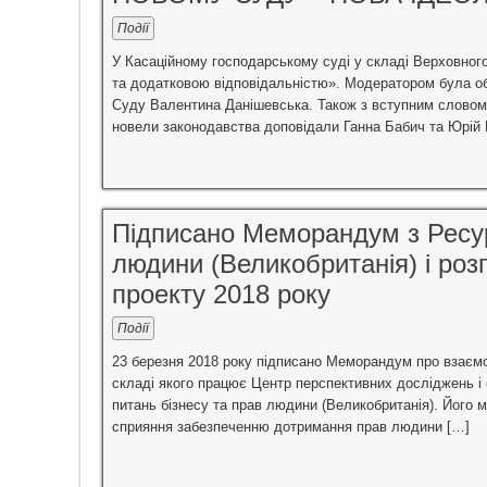
Події
У Касаційному господарському суді у складі Верховног
та додатковою відповідальністю». Модератором була об
Суду Валентина Данішевська. Також з вступним словом 
новели законодавства доповідали Ганна Бабич та Юрій 
Підписано Меморандум з Ресур
людини (Великобританія) і роз
проекту 2018 року
Події
23 березня 2018 року підписано Меморандум про взаємо
складі якого працює Центр перспективних досліджень і 
питань бізнесу та прав людини (Великобританія). Його м
сприяння забезпеченню дотримання прав людини […]