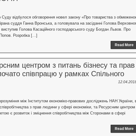
о Суду відбулося обговорення новел закону «Про товариства з обмежено
рана суддя Ганна Вронська, а головувала на засіданні Голова Верховно
виступив Голова Касаційного господарського суду Богдан Львов. Про
Попов. Розробка […]
Read More
сним центром з питань бізнесу та прав
почато співпрацю у рамках Спільного
12.04.201
розуміння між Інститутом економіко-правових досліджень НАН України, 
співробітництва з прав людини у сфері економіки, та Ресурсним центром
етою є розвиток і зміцнення співробітництва між Сторонами в сфері
Read More