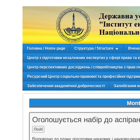
Головна / Home page
Структура / Structure
Вчена 
Центр з підготовки незалежних експертиз у сфері права та 
Центр перспективних досліджень і співробітництва з прав л
Ресурсний Центр соціально-правової та професійної підтри
Забезпечення академічної доброчесності
Запобігання к
Mont
Оголошується набір до аспіран
Події
Відповідно до плану підготовки наукових і науково-педаг