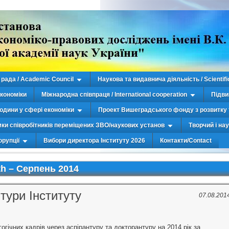
рада / Academic Council
Наукова та видавнича діяльність / Scientifi
економіки
Міжнародна співпраця / International cooperation
Підви
юдини у сфері економіки
Проект Вишеградського фонду з розвитку 
мки співробітників переміщених ЗВО/наукових установ
Творчий і на
орупції
Вибори директора Інституту 2026
Контакти/Contact
h –
Серпень 2014
тури Інституту
07.08.201
огічних кадрів через аспірантуру та докторантуру на 2014 рік за