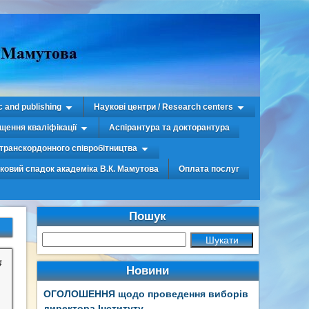
c and publishing
Наукові центри / Research centers
щення кваліфікації
Аспірантура та докторантура
транскордонного співробітництва
уковий спадок академіка В.К. Мамутова
Оплата послуг
Пошук
4
Новини
ОГОЛОШЕННЯ щодо проведення виборів
директора Інституту