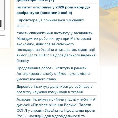
Інститут оголошує у 2026 році набір до
х
аспірантури (основний набір)
Євроінтеграція починається з місцевих
рішень
Участь співробітників Інституту у засіданнях
Міжвідомчих робочих груп при Міністерстві
економіки, довкілля та сільського
господарства України з питань імплементації
вимог ЄС та ОЕСР з відповідального ведення
бізнесу
Продовження роботи Інституту в рамках
Антикризового штабу стійкості економіки в
умовах воєнного стану
Директор Інституту долучився до вебінару з
розвитку наукової комунікації в Україні
Аспірант Інституту прийняв участь у публічній
дискусії «Рік після рішення Великої Палати
ЄСПЛ у справі «Україна та Нідерланди проти
Росії»: наслідки для відповідальності та