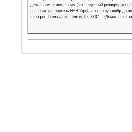
державним замовленням (затверджений розпорядженням П
правових досліджень НАН України оголошує набір до асп
сил і регіональна економіка»; 08.00.07 – «Демографія, е