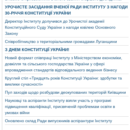
УРОЧИСТЕ ЗАСІДАННЯ ВЧЕНОЇ РАДИ ІНСТИТУТУ З НАГОДИ
30-РІЧЧЯ КОНСТИТУЦІЇ УКРАЇНИ
Директор Інституту долучився до Урочистої академії
Конституційного Суду України з нагоди ювілею Основного
Закону
Співробітництво з територіальними громадами Луганщини
З ДНЕМ КОНСТИТУЦІЇ УКРАЇНИ!
Новий формат співпраці Інституту з Міністерством економіки,
довкілля та сільського господарства України у сфері
впровадження стандартів відповідального ведення бізнесу
Круглий стіл «Тридцять років Конституції України: здобутки та
виклики сучасності»
Пул заходів щодо розбудови деокупованих територій Київщини
Науковці та аспіранти Інституту взяли участь у програмі
підвищення кваліфікації, присвяченій проблемам освіти в
умовах війни
Оновлено склад Ради випускників аспірантури Інституту