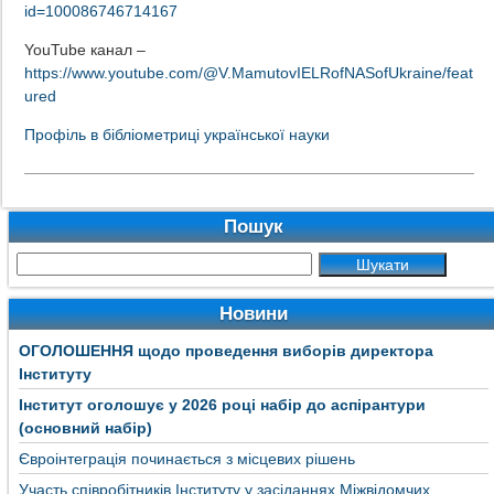
id=100086746714167
YouTube канал –
https://www.youtube.com/@V.MamutovIELRofNASofUkraine/feat
ured
Профіль в бібліометриці української науки
Пошук
Новини
ОГОЛОШЕННЯ щодо проведення виборів директора
Інституту
Інститут оголошує у 2026 році набір до аспірантури
(основний набір)
Євроінтеграція починається з місцевих рішень
Участь співробітників Інституту у засіданнях Міжвідомчих