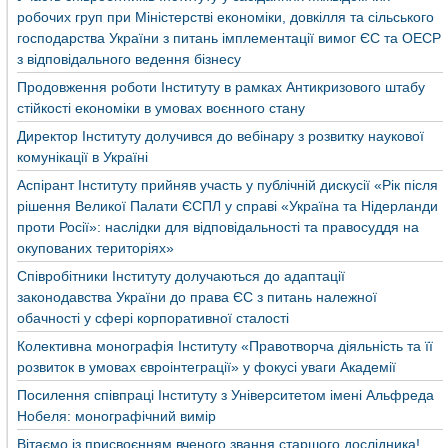
робочих груп при Міністерстві економіки, довкілля та сільського
господарства України з питань імплементації вимог ЄС та ОЕСР
з відповідального ведення бізнесу
Продовження роботи Інституту в рамках Антикризового штабу
стійкості економіки в умовах воєнного стану
Директор Інституту долучився до вебінару з розвитку наукової
комунікації в Україні
Аспірант Інституту прийняв участь у публічній дискусії «Рік після
рішення Великої Палати ЄСПЛ у справі «Україна та Нідерланди
проти Росії»: наслідки для відповідальності та правосуддя на
окупованих територіях»
Співробітники Інституту долучаються до адаптації
законодавства України до права ЄС з питань належної
обачності у сфері корпоративної сталості
Колективна монографія Інституту «Правотворча діяльність та її
розвиток в умовах євроінтеграції» у фокусі уваги Академії
Посилення співпраці Інституту з Університетом імені Альфреда
Нобеля: монографічний вимір
Вітаємо із присвоєнням вченого звання старшого дослідника!