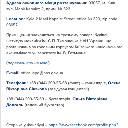
Адреса основного місця розташування
:
03057, м. Київ,
вул. Марії Капніст, 2, прим. № 323.
Location
:
Kyiv, 2 Marii Kapnist Street, office № 323, zip code:
03057
Приміщення знаходиться на третьому поверсі будівлі
Інституту механіки ім. С.П. Тимошенка НАН України, що
розташована за головним корпусом Київського національного
економічного університету ім. В. Гетьмана.
(
переглянути на мапі
)
E-mail:
office.iepd@nas.gov.ua.
Телефони
:
+38 (044) 200-55-68 (факс) – канцелярія,
Олена
Вікторівна Сінякова
(завідувач канцелярії).
+38 (044) 200-55-69 – бухгалтерія,
Ольга Вікторівна
Довгаль
(головний бухгалтер).
–
Сторінка у Фейсбуці –
https://www.facebook.com/profile.php?