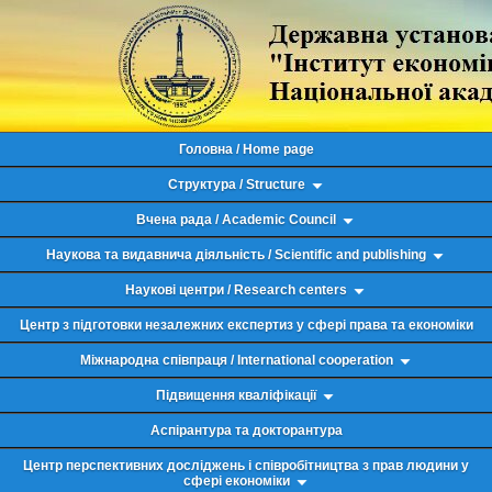
Головна / Home page
Структура / Structure
Вчена рада / Academic Council
Наукова та видавнича діяльність / Scientific and publishing
Наукові центри / Research centers
Центр з підготовки незалежних експертиз у сфері права та економіки
Міжнародна співпраця / International cooperation
Підвищення кваліфікації
Аспірантура та докторантура
Центр перспективних досліджень і співробітництва з прав людини у
сфері економіки