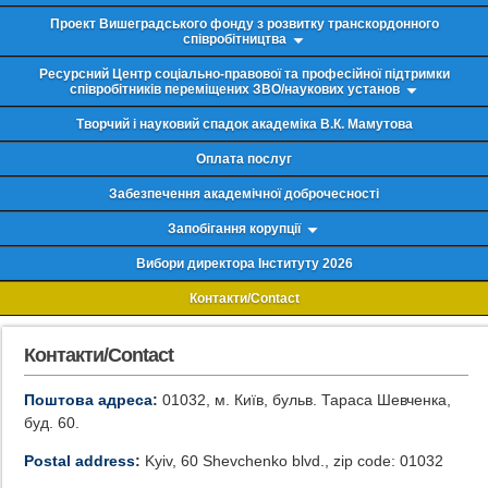
Проект Вишеградського фонду з розвитку транскордонного
співробітництва
Ресурсний Центр соціально-правової та професійної підтримки
співробітників переміщених ЗВО/наукових установ
Творчий і науковий спадок академіка В.К. Мамутова
Оплата послуг
Забезпечення академічної доброчесності
Запобігання корупції
Вибори директора Інституту 2026
Контакти/Contact
Контакти/Contact
Поштова адреса
:
01032, м. Київ, бульв. Тараса Шевченка,
буд. 60.
Postal address
:
Kyiv, 60 Shevchenko blvd., zip code: 01032