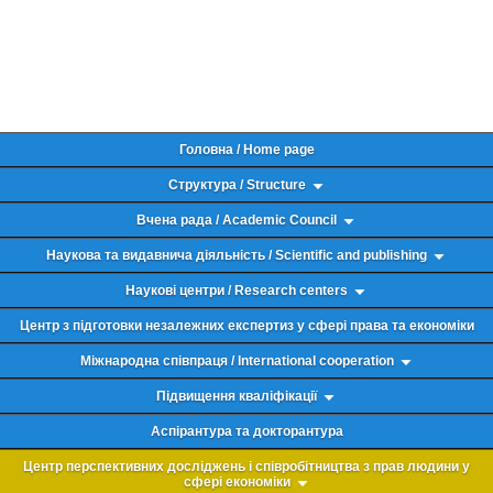
Головна / Home page
Структура / Structure
Вчена рада / Academic Council
Наукова та видавнича діяльність / Scientific and publishing
Наукові центри / Research centers
Центр з підготовки незалежних експертиз у сфері права та економіки
Міжнародна співпраця / International cooperation
Підвищення кваліфікації
Аспірантура та докторантура
Центр перспективних досліджень і співробітництва з прав людини у
сфері економіки