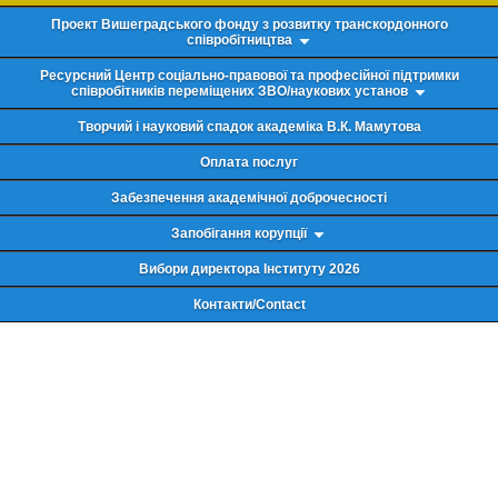
Проект Вишеградського фонду з розвитку транскордонного
співробітництва
Ресурсний Центр соціально-правової та професійної підтримки
співробітників переміщених ЗВО/наукових установ
Творчий і науковий спадок академіка В.К. Мамутова
Оплата послуг
Забезпечення академічної доброчесності
Запобігання корупції
Вибори директора Інституту 2026
Контакти/Contact