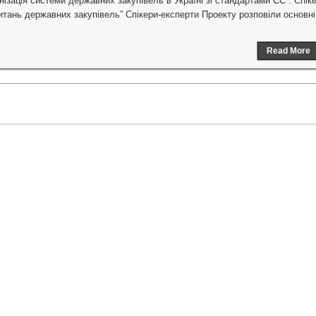
нізація системи державних закупівель в Україні зі стандартами ЄС”. Спік
итань державних закупівель” Спікери-експерти Проекту розповіли основні
Read More