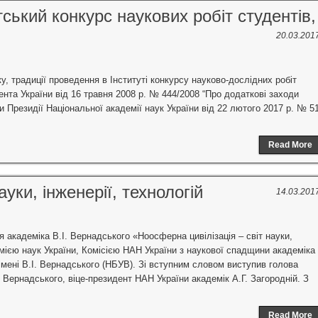
ський конкурс наукових робіт студентів,
20.03.201
, традиції проведення в Інституті конкурсу науково-дослідних робіт
ента України від 16 травня 2008 р. № 444/2008 “Про додаткові заходи
 Президії Національної академії наук України від 22 лютого 2017 р. № 5
Read More
уки, інженерії, технологій
14.03.201
я академіка В.І. Вернадського «Ноосферна цивілізація – світ науки,
емією наук України, Комісією НАН України з наукової спадщини академіка
імені В.І. Вернадського (НБУВ). Зі вступним словом виступив голова
 Вернадського, віце-президент НАН України академік А.Г. Загородній. З
Read More