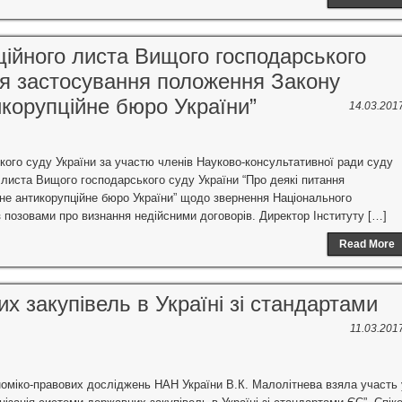
ійного листа Вищого господарського
ня застосування положення Закону
корупційне бюро України”
14.03.201
кого суду України за участю членів Науково-консультативної ради суду
листа Вищого господарського суду України “Про деякі питання
не антикорупційне бюро України” щодо звернення Національного
з позовами про визнання недійсними договорів. Директор Інституту […]
Read More
х закупівель в Україні зі стандартами
11.03.201
ономіко-правових досліджень НАН України В.К. Малолітнева взяла участь 