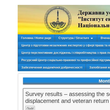
Головна / Home page
Структура / Structure
Вчена 
Центр з підготовки незалежних експертиз у сфері права та 
Центр перспективних досліджень і співробітництва з прав л
Ресурсний Центр соціально-правової та професійної підтри
Забезпечення академічної доброчесності
Запобігання к
Mont
Survey results – assessing the s
displacement and veteran return 
Події