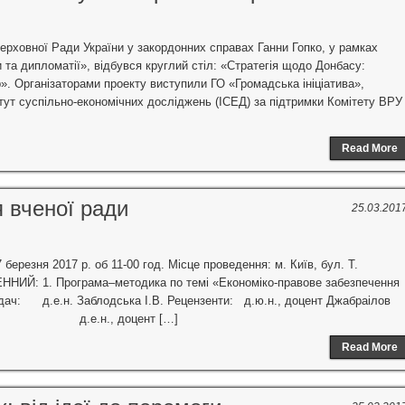
Верховної Ради України у закордонних справах Ганни Гопко, у рамках
 та дипломатії», відбувся круглий стіл: «Стратегія щодо Донбасу:
». Організаторами проекту виступили ГО «Громадська ініціатива»,
итут суспільно-економічних досліджень (ІСЕД) за підтримки Комітету ВРУ
Read More
я вченої ради
25.03.201
ерезня 2017 р. об 11-00 год. Місце проведення: м. Київ, бул. Т.
ННИЙ: 1. Програма–методика по темі «Економіко-правове забезпечення
дач: д.е.н. Заблодська І.В. Рецензенти: д.ю.н., доцент Джабраілов
., д.е.н., доцент […]
Read More