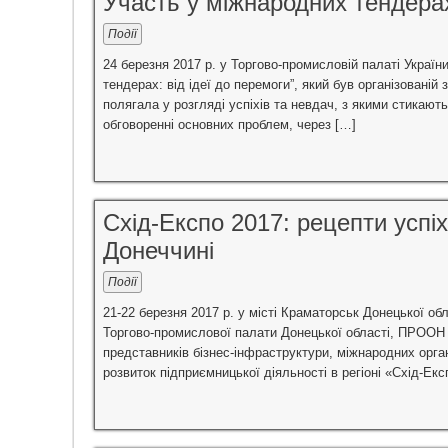
Участь у міжнародних тендерах
Події
24 березня 2017 р. у Торгово-промисловій палаті Україн
тендерах: від ідеї до перемоги”, який був організованій
полягала у розгляді успіхів та невдач, з якими стикаю
обговоренні основних проблем, через […]
Схід-Експо 2017: рецепти успі
Донеччині
Події
21-22 березня 2017 р. у місті Краматорськ Донецької об
Торгово-промислової палати Донецької області, ПРООН т
представників бізнес-інфраструктури, міжнародних орган
розвиток підприємницької діяльності в регіоні «Схід-Експ