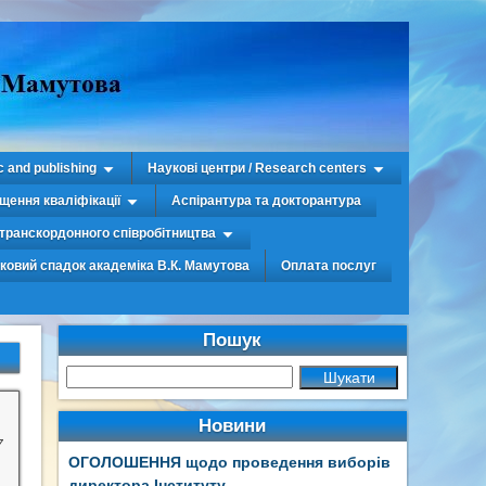
c and publishing
Наукові центри / Research centers
щення кваліфікації
Аспірантура та докторантура
транскордонного співробітництва
уковий спадок академіка В.К. Мамутова
Оплата послуг
Пошук
Новини
7
ОГОЛОШЕННЯ щодо проведення виборів
директора Інституту