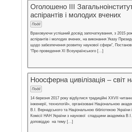
Оголошено ІІІ Загальноінститут
аспірантів і молодих вчених
Події
Враховуючи успішний досвід започаткування, з 2015 року
аспірантів і молодих вчених, на виконання Указу Презид
щодо забезпечення розвитку наукової сфери”, Постанови
“Про проведення XІ Всеукраїнського […]
Ноосферна цивілізація – світ на
Події
14 березня 2017 року відбулися традиційні XXVII читанн
інженерії, технологій», організовані Національною акад
В.І. Вернадського та Національною бібліотекою України 
Комісії НАН України з наукової спадщини академіка В.І.
доповіддю на тему […]