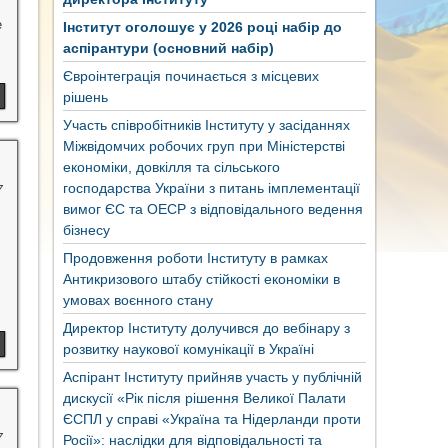
e
Інститут оголошує у 2026 році набір до
аспірантури (основний набір)
Євроінтеграція починається з місцевих
рішень
Участь співробітників Інституту у засіданнях
Міжвідомчих робочих груп при Міністерстві
економіки, довкілля та сільського
господарства України з питань імплементації
7
вимог ЄС та ОЕСР з відповідального ведення
бізнесу
Продовження роботи Інституту в рамках
Антикризового штабу стійкості економіки в
умовах воєнного стану
Директор Інституту долучився до вебінару з
розвитку наукової комунікації в Україні
Аспірант Інституту прийняв участь у публічній
дискусії «Рік після рішення Великої Палати
ЄСПЛ у справі «Україна та Нідерланди проти
7
Росії»: наслідки для відповідальності та