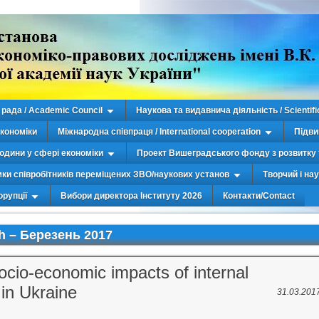
рада / Academic Council
Наукова та видавнича діяльність / Scientifi
економіки
Міжнародна співпраця / International cooperation
Підви
юдини у сфері економіки
Проект Вишеградського фонду з розвитку 
мки співробітників переміщених ЗВО/наукових установ
Творчий і на
орупції
Вибори директора Інституту 2026
Контакти/Contact
h –
Березень 2017
ocio-economic impacts of internal
in Ukraine
31.03.201