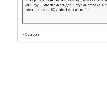
семінарі-тренінгу (перша частина) від проекту ЄС “Гармо
Стін Бруун-Нільсен з доповіддю “Вступ до права ЄС з п
положення права ЄС у сфері державних […]
« Older posts