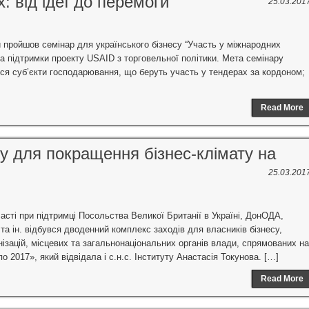
: від ідеї до перемоги
25.03.201
и пройшов семінар для українського бізнесу “Участь у міжнародних
 за підтримки проекту USAID з торговельної політики. Мета семінару
ться суб’єкти господарювання, що беруть участь у тендерах за кордоном;
Read More
ху для покращення бізнес-клімату на
25.03.201
ласті при підтримці Посольства Великої Британії в Україні, ДонОДА,
а ін. відбувся дводенний комплекс заходів для власників бізнесу,
ізацій, місцевих та загальнонаціональних органів влади, спрямованих на
о 2017», який відвідала і с.н.с. Інституту Анастасія Токунова. […]
Read More