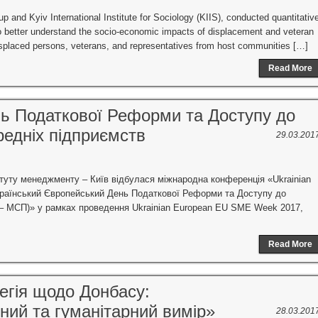
 and Kyiv International Institute for Sociology (KIIS), conducted quantitativ
 to better understand the socio-economic impacts of displacement and veteran
 displaced persons, veterans, and representatives from host communities […]
Read More
ь Податкової Реформи та Доступу до
редніх підприємств
29.03.201
итуту менеджменту – Київ відбулася міжнародна конференція «Ukrainian
країнський Європейський День Податкової Реформи та Доступу до
 – МСП)» у рамках проведення Ukrainian European EU SME Week 2017,
Read More
егія щодо Донбасу:
ний та гуманітарний вимір»
28.03.201