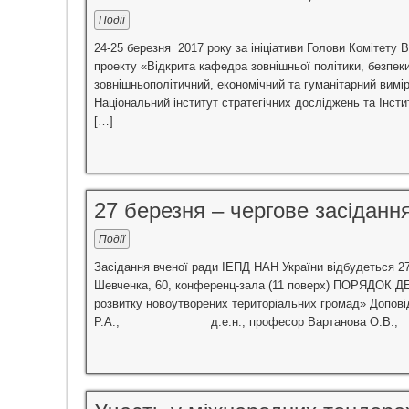
Події
24-25 березня 2017 року за ініціативи Голови Комітету 
проекту «Відкрита кафедра зовнішньої політики, безпеки
зовнішньополітичний, економічний та гуманітарний вимір
Національний інститут стратегічних досліджень та Інст
[…]
27 березня – чергове засіданн
Події
Засідання вченої ради ІЕПД НАН України відбудеться 27 б
Шевченка, 60, конференц-зала (11 поверх) ПОРЯДОК ДЕ
розвитку новоутворених територіальних громад» Допові
Р.А., д.е.н., професор Вартанова О.В