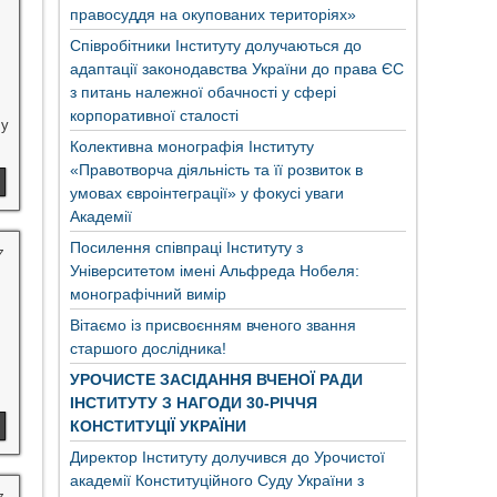
правосуддя на окупованих територіях»
Співробітники Інституту долучаються до
адаптації законодавства України до права ЄС
з питань належної обачності у сфері
корпоративної сталості
 у
Колективна монографія Інституту
«Правотворча діяльність та її розвиток в
умовах євроінтеграції» у фокусі уваги
Академії
Посилення співпраці Інституту з
7
Університетом імені Альфреда Нобеля:
монографічний вимір
Вітаємо із присвоєнням вченого звання
старшого дослідника!
УРОЧИСТЕ ЗАСІДАННЯ ВЧЕНОЇ РАДИ
ІНСТИТУТУ З НАГОДИ 30-РІЧЧЯ
КОНСТИТУЦІЇ УКРАЇНИ
Директор Інституту долучився до Урочистої
академії Конституційного Суду України з