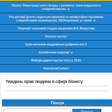
Проект Вишеградського фонду з розвитку транскордонного
співробітництва
Ресурсний Центр соціально-правової та професійної підтримки
співробітників переміщених ЗВО/наукових установ
Творчий і науковий спадок академіка В.К. Мамутова
Оплата послуг
Забезпечення академічної доброчесності
Запобігання корупції
Вибори директора Інституту 2026
Контакти/Contact
Тиждень прав людини в сфері бізнесу
Пошук