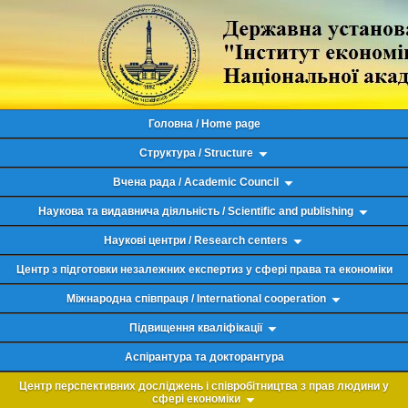
Головна / Home page
Структура / Structure
Вчена рада / Academic Council
Наукова та видавнича діяльність / Scientific and publishing
Наукові центри / Research centers
Центр з підготовки незалежних експертиз у сфері права та економіки
Міжнародна співпраця / International cooperation
Підвищення кваліфікації
Аспірантура та докторантура
Центр перспективних досліджень і співробітництва з прав людини у
сфері економіки