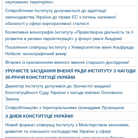
окупованих територіях»
Співробітники Інституту долучаються до адаптації
законодавства України до права ЄС з питань належної
обачності у сфері корпоративної сталості
Колективна монографія Інституту «Правотворча діяльність та її
розвиток в умовах євроінтеграції» у фокусі уваги Академії
Посилення співпраці Інституту з Університетом імені Альфреда
Нобеля: монографічний вимір
Вітаємо із присвоєнням вченого звання старшого дослідника!
УРОЧИСТЕ ЗАСІДАННЯ ВЧЕНОЇ РАДИ ІНСТИТУТУ З НАГОДИ
30-РІЧЧЯ КОНСТИТУЦІЇ УКРАЇНИ
Директор Інституту долучився до Урочистої академії
Конституційного Суду України з нагоди ювілею Основного
Закону
Співробітництво з територіальними громадами Луганщини
З ДНЕМ КОНСТИТУЦІЇ УКРАЇНИ!
Новий формат співпраці Інституту з Міністерством економіки,
довкілля та сільського господарства України у сфері
впровадження стандартів відповідального ведення бізнесу