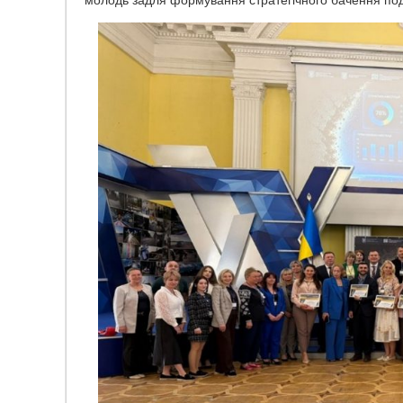
молодь задля формування стратегічного бачення под