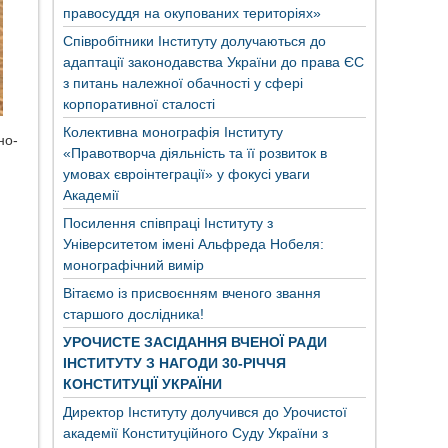
правосуддя на окупованих територіях»
Співробітники Інституту долучаються до
адаптації законодавства України до права ЄС
з питань належної обачності у сфері
корпоративної сталості
Колективна монографія Інституту
но-
«Правотворча діяльність та її розвиток в
умовах євроінтеграції» у фокусі уваги
Академії
Посилення співпраці Інституту з
Університетом імені Альфреда Нобеля:
монографічний вимір
Вітаємо із присвоєнням вченого звання
старшого дослідника!
УРОЧИСТЕ ЗАСІДАННЯ ВЧЕНОЇ РАДИ
ІНСТИТУТУ З НАГОДИ 30-РІЧЧЯ
КОНСТИТУЦІЇ УКРАЇНИ
Директор Інституту долучився до Урочистої
академії Конституційного Суду України з