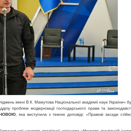
іджень імені В.К. Мамутова Національної академії наук України» б
дділу проблем модернізації господарського права та законодавст
СНОВОЮ
, яка виступила з темою доповіді: «Правові засади стійко
омунальної науково-дослідної установи «Науково-дослідний інсти