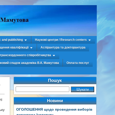
c and publishing
Наукові центри / Research centers
щення кваліфікації
Аспірантура та докторантура
транскордонного співробітництва
уковий спадок академіка В.К. Мамутова
Оплата послуг
Пошук
26
Новини
ОГОЛОШЕННЯ щодо проведення виборів
ьку
директора Інституту