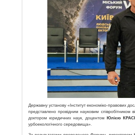
Державну установу «Інститут економіко-правових досл
представлено провідним науковим співробітником ві
доктором юридичних наук, доцентом
Юлією КРА
урбоекологічного середовища».
За результатами проведеного Форуму, директором К