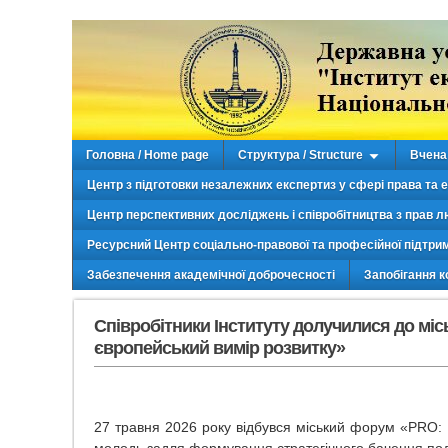
Головна / Home page
Структура / Structure
Вчена 
Центр з підготовки незалежних експертиз у сфері права та 
Центр перспективних досліджень і співробітництва з прав л
Ресурсний Центр соціально-правової та професійної підтри
Забезпечення академічної доброчесності
Запобігання к
Співробітники Інституту долучилися до місь
європейський вимір розвитку»
27 травня 2026 року відбувся міський форум «PRO: Ки