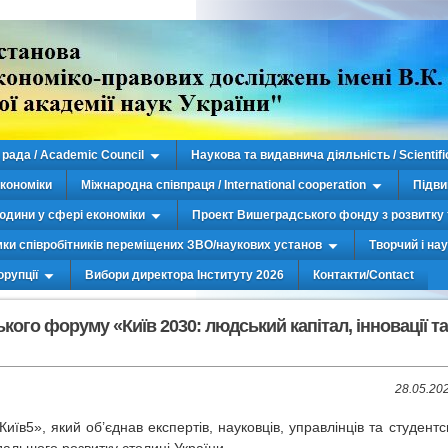
рада / Academic Council
Наукова та видавнича діяльність / Scientifi
економіки
Міжнародна співпраця / International cooperation
Підви
юдини у сфері економіки
Проект Вишеградського фонду з розвитку 
мки співробітників переміщених ЗВО/наукових установ
Творчий і на
орупції
Вибори директора Інституту 2026
Контакти/Contact
кого форуму «Київ 2030: людський капітал, інновації та
28.05.20
їв5», який об’єднав експертів, науковців, управлінців та студентс