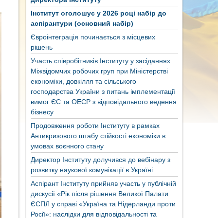
Інститут оголошує у 2026 році набір до
аспірантури (основний набір)
Євроінтеграція починається з місцевих
рішень
Участь співробітників Інституту у засіданнях
Міжвідомчих робочих груп при Міністерстві
економіки, довкілля та сільського
господарства України з питань імплементації
вимог ЄС та ОЕСР з відповідального ведення
бізнесу
Продовження роботи Інституту в рамках
Антикризового штабу стійкості економіки в
умовах воєнного стану
Директор Інституту долучився до вебінару з
розвитку наукової комунікації в Україні
Аспірант Інституту прийняв участь у публічній
дискусії «Рік після рішення Великої Палати
ЄСПЛ у справі «Україна та Нідерланди проти
Росії»: наслідки для відповідальності та