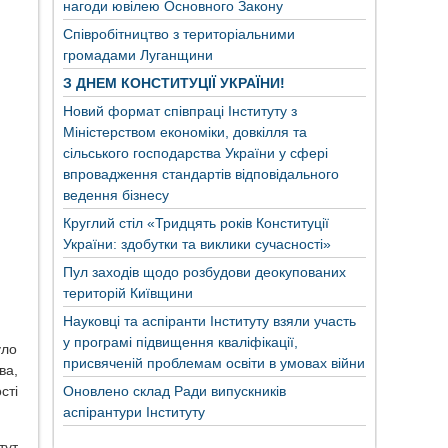
нагоди ювілею Основного Закону
Співробітництво з територіальними
громадами Луганщини
З ДНЕМ КОНСТИТУЦІЇ УКРАЇНИ!
Новий формат співпраці Інституту з
Міністерством економіки, довкілля та
сільського господарства України у сфері
впровадження стандартів відповідального
ведення бізнесу
Круглий стіл «Тридцять років Конституції
України: здобутки та виклики сучасності»
Пул заходів щодо розбудови деокупованих
територій Київщини
Науковці та аспіранти Інституту взяли участь
у програмі підвищення кваліфікації,
уло
присвяченій проблемам освіти в умовах війни
ва,
сті
Оновлено склад Ради випускників
аспірантури Інституту
тут