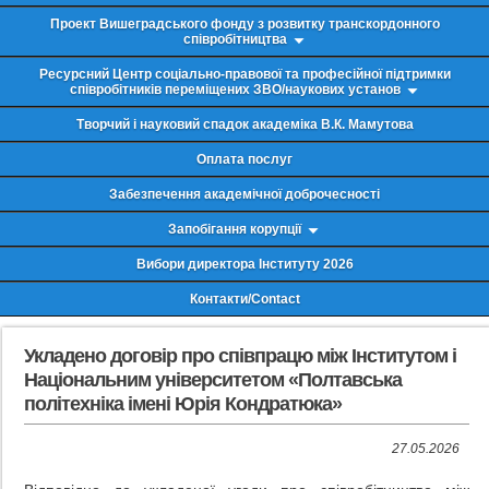
Проект Вишеградського фонду з розвитку транскордонного
співробітництва
Ресурсний Центр соціально-правової та професійної підтримки
співробітників переміщених ЗВО/наукових установ
Творчий і науковий спадок академіка В.К. Мамутова
Оплата послуг
Забезпечення академічної доброчесності
Запобігання корупції
Вибори директора Інституту 2026
Контакти/Contact
Укладено договір про співпрацю між Інститутом і
Національним університетом «Полтавська
політехніка імені Юрія Кондратюка»
27.05.2026