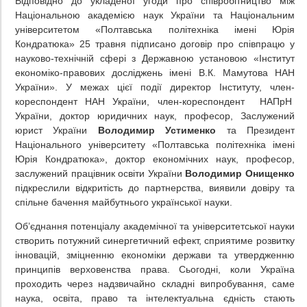
Відповідно до укладеної угоди про співробітництво між
Національною академією наук України та Національним
університетом «Полтавська політехніка імені Юрія
Кондратюка» 25 травня підписано договір про співпрацю у
науково-технічній сфері з Державною установою «Інститут
економіко-правових досліджень імені В.К. Мамутова НАН
України». У межах цієї події директор Інституту, член-
кореспондент НАН України, член-кореспондент НАПрН
України, доктор юридичних наук, професор, Заслужений
юрист України
Володимир Устименко
та Президент
Національного університету «Полтавська політехніка імені
Юрія Кондратюка», доктор економічних наук, професор,
заслужений працівник освіти України
Володимир Онищенко
підкреслили відкритість до партнерства, виявили довіру та
спільне бачення майбутнього української науки.
Об’єднання потенціалу академічної та університетської науки
створить потужний синергетичний ефект, сприятиме розвитку
інновацій, зміцненню економіки держави та утвердженню
принципів верховенства права. Сьогодні, коли Україна
проходить через надзвичайно складні випробування, саме
наука, освіта, право та інтелектуальна єдність стають