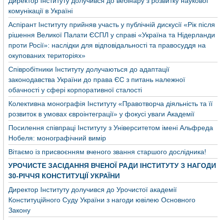
Директор Інституту долучився до вебінару з розвитку наукової
комунікації в Україні
Аспірант Інституту прийняв участь у публічній дискусії «Рік після
рішення Великої Палати ЄСПЛ у справі «Україна та Нідерланди
проти Росії»: наслідки для відповідальності та правосуддя на
окупованих територіях»
Співробітники Інституту долучаються до адаптації
законодавства України до права ЄС з питань належної
обачності у сфері корпоративної сталості
Колективна монографія Інституту «Правотворча діяльність та її
розвиток в умовах євроінтеграції» у фокусі уваги Академії
Посилення співпраці Інституту з Університетом імені Альфреда
Нобеля: монографічний вимір
Вітаємо із присвоєнням вченого звання старшого дослідника!
УРОЧИСТЕ ЗАСІДАННЯ ВЧЕНОЇ РАДИ ІНСТИТУТУ З НАГОДИ
30-РІЧЧЯ КОНСТИТУЦІЇ УКРАЇНИ
Директор Інституту долучився до Урочистої академії
Конституційного Суду України з нагоди ювілею Основного
Закону