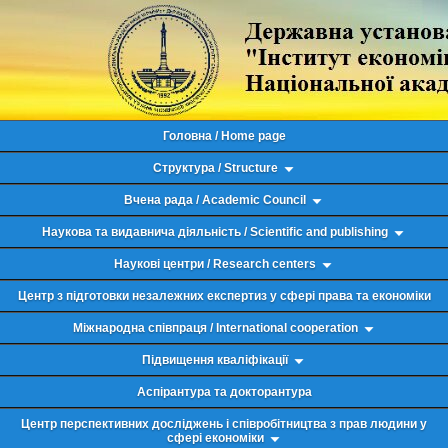
Головна / Home page
Структура / Structure
Вчена рада / Academic Council
Наукова та видавнича діяльність / Scientific and publishing
Наукові центри / Research centers
Центр з підготовки незалежних експертиз у сфері права та економіки
Міжнародна співпраця / International cooperation
Підвищення кваліфікації
Аспірантура та докторантура
Центр перспективних досліджень і співробітництва з прав людини у
сфері економіки