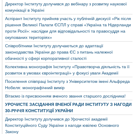
Директор Інституту долучився до вебінару з розвитку наукової
комунікації в Україні
Аспірант Інституту прийняв участь у публічній дискусії «Рік після
рішення Великої Палати ЄСПЛ у справі «Україна та Нідерланди
проти Росії»: наслідки для відповідальності та правосуддя на
окупованих територіях»
Співробітники Інституту долучаються до адаптації
законодавства України до права ЄС з питань належної
обачності у сфері корпоративної сталості
Колективна монографія Інституту «Правотворча діяльність та її
розвиток в умовах євроінтеграції» у фокусі уваги Академії
Посилення співпраці Інституту з Університетом імені Альфреда
Нобеля: монографічний вимір
Вітаємо із присвоєнням вченого звання старшого дослідника!
УРОЧИСТЕ ЗАСІДАННЯ ВЧЕНОЇ РАДИ ІНСТИТУТУ З НАГОДИ
30-РІЧЧЯ КОНСТИТУЦІЇ УКРАЇНИ
Директор Інституту долучився до Урочистої академії
Конституційного Суду України з нагоди ювілею Основного
Закону