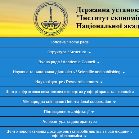
Головна / Home page
Структура / Structure
Вчена рада / Academic Council
Наукова та видавнича діяльність / Scientific and publishing
Наукові центри / Research centers
Центр з підготовки незалежних експертиз у сфері права та економіки
Міжнародна співпраця / International cooperation
Підвищення кваліфікації
Аспірантура та докторантура
Центр перспективних досліджень і співробітництва з прав людини у
сфері економіки