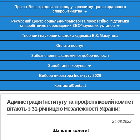
Проект Вишеградського фонду з розвитку транскордонного
співробітництва
Ресурсний Центр соціально-правової та професійної підтримки
співробітників переміщених ЗВО/наукових установ
Творчий і науковий спадок академіка В.К. Мамутова
Оплата послуг
Забезпечення академічної доброчесності
Запобігання корупції
Вибори директора Інституту 2026
Контакти/Contact
Адміністрація Інституту та профспілковий комітет
вітають з 31-річницею Незалежності України!
24.08.2022
Шановні колеги!