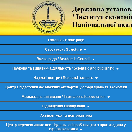
Головна / Home page
Структура / Structure
Вчена рада / Academic Council
Наукова та видавнича діяльність / Scientific and publishing
Наукові центри / Research centers
Центр з підготовки незалежних експертиз у сфері права та економіки
Міжнародна співпраця / International cooperation
Підвищення кваліфікації
Аспірантура та докторантура
Центр перспективних досліджень і співробітництва з прав людини у
сфері економіки