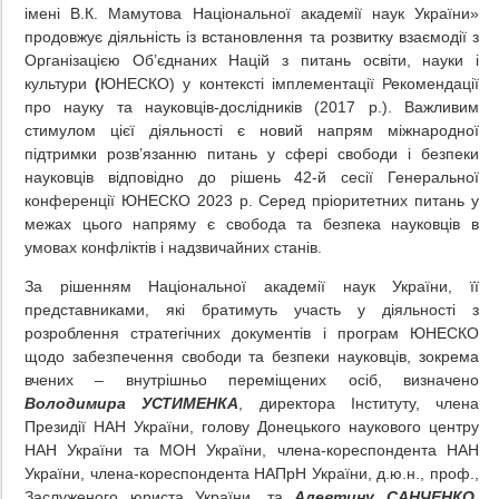
імені В.К. Мамутова Національної академії наук України»
продовжує діяльність із встановлення та розвитку взаємодії з
Організацією Об’єднаних Націй з питань освіти, науки і
культури
(
ЮНЕСКО) у контексті імплементації Рекомендації
про науку та науковців-дослідників (2017 р.). Важливим
стимулом цієї діяльності є новий напрям міжнародної
підтримки розв’язанню питань у сфері свободи і безпеки
науковців відповідно до рішень 42-й сесії Генеральної
конференції ЮНЕСКО 2023 р. Серед пріоритетних питань у
межах цього напряму є свобода та безпека науковців в
умовах конфліктів і надзвичайних станів.
За рішенням Національної академії наук України, її
представниками, які братимуть участь у діяльності з
розроблення стратегічних документів і програм ЮНЕСКО
щодо забезпечення свободи та безпеки науковців, зокрема
вчених – внутрішньо переміщених осіб, визначено
Володимира УСТИМЕНКА
, директора Інституту, члена
Президії НАН України, голову Донецького наукового центру
НАН України та МОН України, члена-кореспондента НАН
України, члена-кореспондента НАПрН України, д.ю.н., проф.,
Заслуженого юриста України, та
Алевтину САНЧЕНКО
,