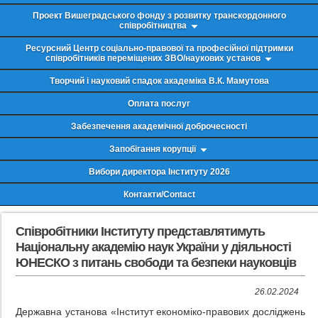
Проект Вишеградського фонду з розвитку транскордонного
співробітництва
Ресурсний Центр соціально-правової та професійної підтримки
співробітників переміщених ЗВО/наукових установ
Творчий і науковий спадок академіка В.К. Мамутова
Оплата послуг
Забезпечення академічної доброчесності
Запобігання корупції
Вибори директора Інституту 2026
Контакти/Contact
Співробітники Інституту представлятимуть
Національну академію наук України у діяльності
ЮНЕСКО з питань свободи та безпеки науковців
26.02.2024
Державна установа «Інститут економіко-правових досліджень