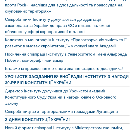
проти Росії»: наслідки для відповідальності та правосуддя на
окупованих територіях»
Співробітники Інституту долучаються до адаптації
законодавства України до права ЄС з питань належної
обачності у сфері корпоративної сталості
Колективна монографія Інституту «Правотворча діяльність та її
розвиток в умовах євроінтеграції» у фокусі уваги Академії
Посилення співпраці Інституту з Університетом імені Альфреда
Нобеля: монографічний вимір
Вітаємо із присвоєнням вченого звання старшого дослідника!
УРОЧИСТЕ ЗАСІДАННЯ ВЧЕНОЇ РАДИ ІНСТИТУТУ З НАГОДИ
30-РІЧЧЯ КОНСТИТУЦІЇ УКРАЇНИ
Директор Інституту долучився до Урочистої академії
Конституційного Суду України з нагоди ювілею Основного
Закону
Співробітництво з територіальними громадами Луганщини
З ДНЕМ КОНСТИТУЦІЇ УКРАЇНИ!
Новий формат співпраці Інституту з Міністерством економіки,