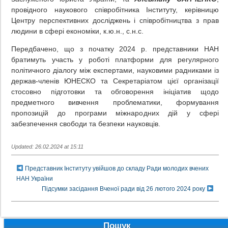
провідного наукового співробітника Інституту, керівницю
Центру перспективних досліджень і співробітництва з прав
людини в сфері економіки, к.ю.н., с.н.с.
Передбачено, що з початку 2024 р. представники НАН
братимуть участь у роботі платформи для регулярного
політичного діалогу між експертами, науковими радниками із
держав-членів ЮНЕСКО та Секретаріатом цієї організації
стосовно підготовки та обговорення ініціатив щодо
предметного вивчення проблематики, формування
пропозицій до програми міжнародних дій у сфері
забезпечення свободи та безпеки науковців.
Updated: 26.02.2024 at 15:11
Представник Інституту увійшов до складу Ради молодих вчених
НАН України
Підсумки засідання Вченої ради від 26 лютого 2024 року
Пошук