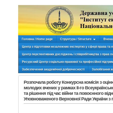
Головна / Home page
Структура / Structure
Вчена 
Центр з підготовки незалежних експертиз у сфері права та 
Центр перспективних досліджень і співробітництва з прав л
Ресурсний Центр соціально-правової та професійної підтри
Забезпечення академічної доброчесності
Запобігання к
Розпочала роботу Конкурсна комісія з оцін
молодих вчених у рамках ІІ-го Всеукраїнськ
та рішення під час війни та повоєнного від
Уповноваженого Верховної Ради України з