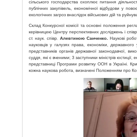
сільського господарства охоплює питання діяльності
публічних закупівель, економічної відбудови у пов
екологічних загроз внаслідок військових дій та руйну
Склад Конкурсної комісії та основні положення регл
керівницею Центру перспективних досліджень і співро
ст. наук. співр.
Алевтиною Санченко.
Наукові робо
науковців у галузях права, економіки, державного у
представників органів державної законодавчої, вик
суддя, які є вченими; 3 заступники міністрів юстиції, 
представниці Програми розвитку ООН в Україні. Кри
кожна наукова робота, визначені Положенням про Конк