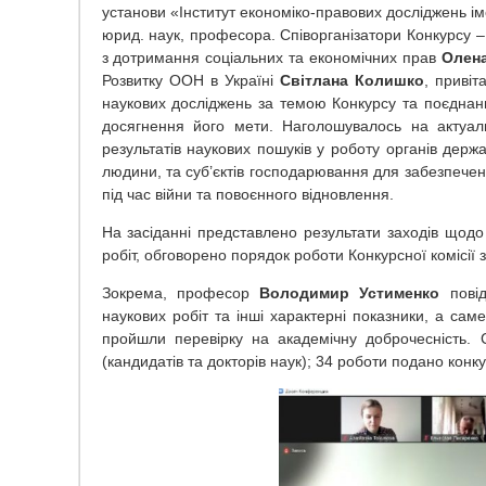
установи «Інститут економіко-правових досліджень іме
юрид. наук, професора. Співорганізатори Конкурсу 
з дотримання соціальних та економічних прав
Олена
Розвитку ООН в Україні
Світлана Колишко
, привіт
наукових досліджень за темою Конкурсу та поєднання
досягнення його мети. Наголошувалось на актуа
результатів наукових пошуків у роботу органів дер
людини, та суб’єктів господарювання для забезпеченн
під час війни та повоєнного відновлення.
На засіданні представлено результати заходів щодо
робіт, обговорено порядок роботи Конкурсної комісії 
Зокрема, професор
Володимир Устименко
пові
наукових робіт та інші характерні показники, а сам
пройшли перевірку на академічну доброчесність. 
(кандидатів та докторів наук); 34 роботи подано конку