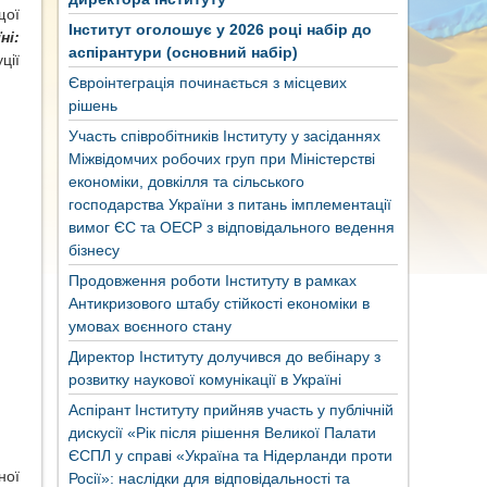
щої
Інститут оголошує у 2026 році набір до
ні:
аспірантури (основний набір)
ції
Євроінтеграція починається з місцевих
рішень
Участь співробітників Інституту у засіданнях
Міжвідомчих робочих груп при Міністерстві
економіки, довкілля та сільського
господарства України з питань імплементації
вимог ЄС та ОЕСР з відповідального ведення
бізнесу
Продовження роботи Інституту в рамках
Антикризового штабу стійкості економіки в
умовах воєнного стану
Директор Інституту долучився до вебінару з
розвитку наукової комунікації в Україні
Аспірант Інституту прийняв участь у публічній
дискусії «Рік після рішення Великої Палати
ЄСПЛ у справі «Україна та Нідерланди проти
ної
Росії»: наслідки для відповідальності та