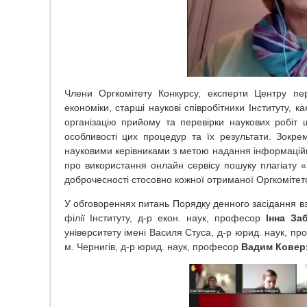
Члени Оргкомітету Конкурсу, експерти Центру пе
економіки, старші наукові співробітники Інституту, к
організацію прийому та перевірки наукових робіт 
особливості цих процедур та їх результати. Зокре
науковими керівниками з метою надання інформаційно
про використання онлайн сервісу пошуку плагіату «U
доброчесності стосовно кожної отриманої Оргкомітет
У обговореннях питань Порядку денного засідання взя
філії Інституту, д-р екон. наук, професор
Інна За
університету імені Василя Стуса, д-р юрид. наук, п
м. Чернигів, д-р юрид. наук, професор
Вадим Ковер