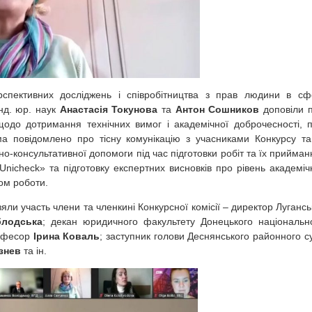
рспективних досліджень і співробітництва з прав людини в сф
анд. юр. наук
Анастасія Токунова
та
Антон Сошников
доповіли 
щодо дотримання технічних вимог і академічної доброчесності, 
ма повідомлено про тісну комунікацію з учасниками Конкурсу та
-консультативної допомоги під час підготовки робіт та їх прийман
nicheck» та підготовку експертних висновків про рівень академіч
ом роботи.
ли участь члени та членкині Конкурсної комісії – директор Лугансь
блодська
; декан юридичного факультету Донецького національн
рофесор
Ірина Коваль
; заступник голови Деснянського районного с
знев
та ін.