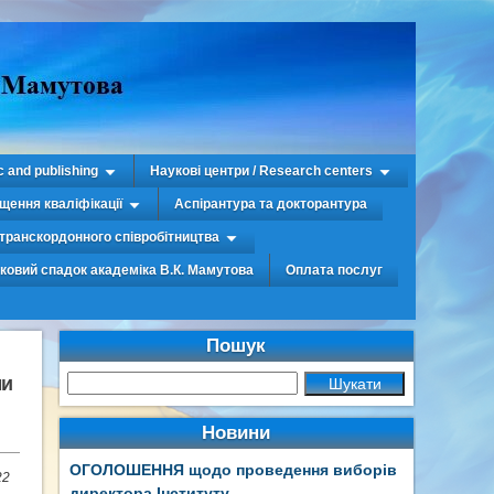
c and publishing
Наукові центри / Research centers
щення кваліфікації
Аспірантура та докторантура
транскордонного співробітництва
уковий спадок академіка В.К. Мамутова
Оплата послуг
Пошук
ми
Новини
ОГОЛОШЕННЯ щодо проведення виборів
22
директора Інституту