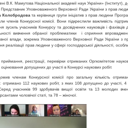
ні В.К. Мамутова Національної академії наук України» (Інститут), д
– Представник Уповноваженого Верховної Ради України з прав люд
 Колобродова
та керівниця групи ініціатив з прав людини Прогр
али членів Конкурсної комісії. Вони підкреслили важливість підтри
 зусиль учасників Конкурсу та досвідчених науковців і фахівців 
льності вивчення обраної проблематики і сприяння впровадже
жавної влади, зокрема Уповноваженого Верховної Ради України з п
я реалізації прав людини у сфері господарської діяльності, особл
 приймання, реєстрації, перевірки отриманих Оргкомітетом науко
з оцінювання допущених до участі в Конкурсі наукових робіт.
домив членам Конкурсної комісії про загальну кількість отрима
е: отримано 112 наукових робіт, з яких 108 допущено до участі, 4
Серед учасників 99 здобувачів вищої освіти та 13 молодих вче
рсантами чоловічої статі, та 78 – жіночої.