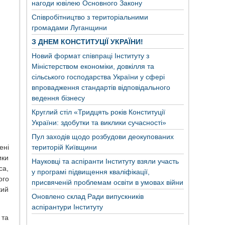
нагоди ювілею Основного Закону
Співробітництво з територіальними
громадами Луганщини
З ДНЕМ КОНСТИТУЦІЇ УКРАЇНИ!
Новий формат співпраці Інституту з
Міністерством економіки, довкілля та
сільського господарства України у сфері
впровадження стандартів відповідального
ведення бізнесу
Круглий стіл «Тридцять років Конституції
України: здобутки та виклики сучасності»
Пул заходів щодо розбудови деокупованих
територій Київщини
ені
ики
Науковці та аспіранти Інституту взяли участь
са,
у програмі підвищення кваліфікації,
ого
присвяченій проблемам освіти в умовах війни
кий
Оновлено склад Ради випускників
аспірантури Інституту
 та