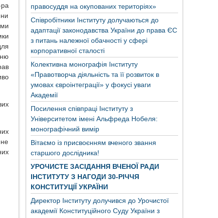
-ра
правосуддя на окупованих територіях»
ини
Співробітники Інституту долучаються до
ами
адаптації законодавства України до права ЄС
мки
з питань належної обачності у сфері
для
корпоративної сталості
нню
Колективна монографія Інституту
рав
«Правотворча діяльність та її розвиток в
иво
умовах євроінтеграції» у фокусі уваги
Академії
вих
Посилення співпраці Інституту з
Університетом імені Альфреда Нобеля:
монографічний вимір
них
 не
Вітаємо із присвоєнням вченого звання
них
старшого дослідника!
УРОЧИСТЕ ЗАСІДАННЯ ВЧЕНОЇ РАДИ
ІНСТИТУТУ З НАГОДИ 30-РІЧЧЯ
КОНСТИТУЦІЇ УКРАЇНИ
Директор Інституту долучився до Урочистої
академії Конституційного Суду України з