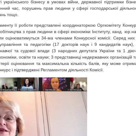
 українського бізнесу в умовах війни, державної підтримки бізне
оєнний час, порушень прав людини у сфері господарської діяльнос
вань тощо.
аменту її роботи представлені координаторкою Оргкомітету Конкур
бітництва з прав людини в сфері економіки Інституту, канд. юр.на
ти оцінюватимуться 34-ма членами Конкурсної комісії. Серед них
правління та педагогіки (17 докторів наук і 9 кандидатів наук),
онавчої та судової влади (3 народних депутата України та 1 дію
економіки, освіти та науки; 3 представниці недержавних організацій т
терії оцінювання та максимальна кількість балів, яку може отрим
урс і підтверджені Регламентом діяльності Комісії.