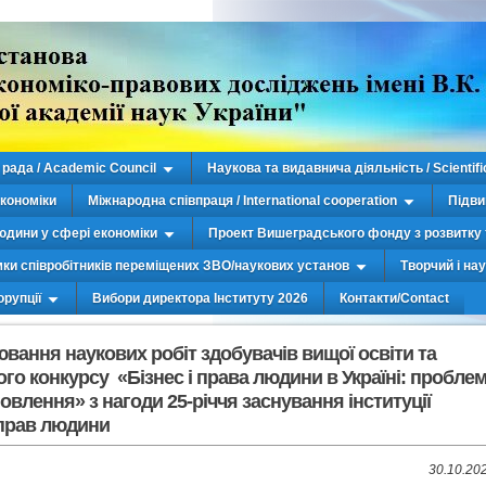
рада / Academic Council
Наукова та видавнича діяльність / Scientifi
економіки
Міжнародна співпраця / International cooperation
Підви
юдини у сфері економіки
Проект Вишеградського фонду з розвитку 
мки співробітників переміщених ЗВО/наукових установ
Творчий і на
орупції
Вибори директора Інституту 2026
Контакти/Contact
ювання наукових робіт здобувачів вищої освіти та
ого конкурсу «Бізнес і права людини в Україні: пробле
новлення» з нагоди 25-річчя заснування інституції
 прав людини
30.10.20