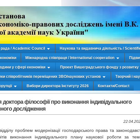
рада / Academic Council
Наукова та видавнича діяльність / Scientifi
економіки
Міжнародна співпраця / International cooperation
Підви
юдини у сфері економіки
Проект Вишеградського фонду з розвитку 
мки співробітників переміщених ЗВО/наукових установ
Творчий і на
орупції
Вибори директора Інституту 2026
Контакти/Contact
я доктора філософії про виконання індивідуального
йного дослідження
22.04.20
ідділу проблем модернізації господарського права та законодавс
ітів виконання індивідуального плану наукової роботи за те