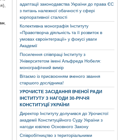
адаптації законодавства України до права ЄС
я),
з питань належної обачності у сфері
корпоративної сталості
ан
,
Колективна монографія Інституту
«Правотворча діяльність та її розвиток в
умовах євроінтеграції» у фокусі уваги
Академії
Посилення співпраці Інституту з
Університетом імені Альфреда Нобеля:
монографічний вимір
Вітаємо із присвоєнням вченого звання
старшого дослідника!
УРОЧИСТЕ ЗАСІДАННЯ ВЧЕНОЇ РАДИ
ІНСТИТУТУ З НАГОДИ 30-РІЧЧЯ
КОНСТИТУЦІЇ УКРАЇНИ
Директор Інституту долучився до Урочистої
академії Конституційного Суду України з
нагоди ювілею Основного Закону
Співробітництво з територіальними