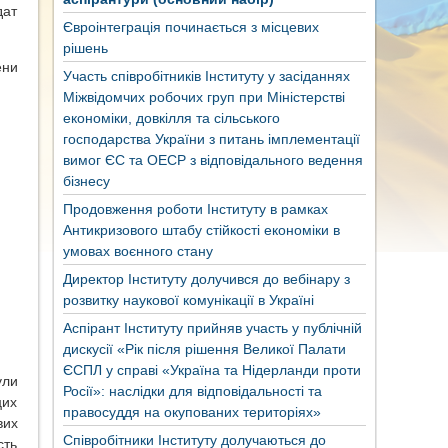
дат
Євроінтеграція починається з місцевих
рішень
ени
Участь співробітників Інституту у засіданнях
Міжвідомчих робочих груп при Міністерстві
економіки, довкілля та сільського
господарства України з питань імплементації
вимог ЄС та ОЕСР з відповідального ведення
бізнесу
Продовження роботи Інституту в рамках
Антикризового штабу стійкості економіки в
умовах воєнного стану
Директор Інституту долучився до вебінару з
розвитку наукової комунікації в Україні
Аспірант Інституту прийняв участь у публічній
дискусії «Рік після рішення Великої Палати
ЄСПЛ у справі «Україна та Нідерланди проти
ули
Росії»: наслідки для відповідальності та
цих
правосуддя на окупованих територіях»
вих
Співробітники Інституту долучаються до
сть