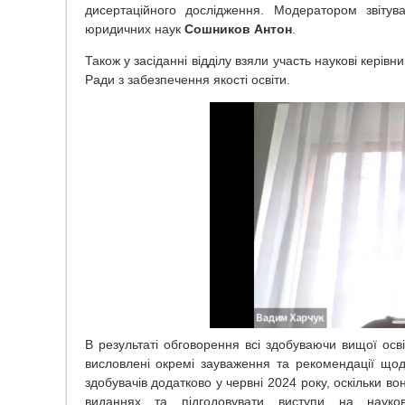
дисертаційного дослідження. Модератором звітув
юридичних наук
Сошников
Антон
.
Також у засіданні відділу взяли участь наукові керівн
Ради з забезпечення якості освіти.
В результаті обговорення всі здобуваючи вищої осві
висловлені окремі зауваження та рекомендації щод
здобувачів додатково у червні 2024 року, оскільки в
виданнях та підгодовувати виступи на науково