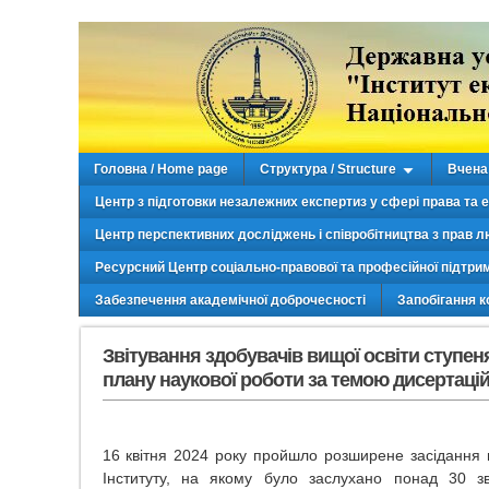
Головна / Home page
Структура / Structure
Вчена 
Центр з підготовки незалежних експертиз у сфері права та 
Центр перспективних досліджень і співробітництва з прав л
Ресурсний Центр соціально-правової та професійної підтри
Забезпечення академічної доброчесності
Запобігання к
Звітування здобувачів вищої освіти ступен
плану наукової роботи за темою дисертаці
16 квітня 2024 року пройшло розширене засідання в
Інституту, на якому було заслухано понад 30 зв