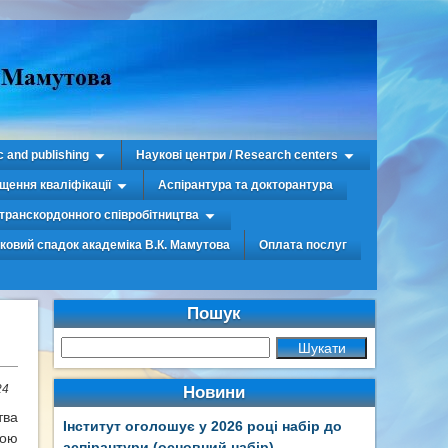
c and publishing
Наукові центри / Research centers
щення кваліфікації
Аспірантура та докторантура
транскордонного співробітництва
уковий спадок академіка В.К. Мамутова
Оплата послуг
Пошук
24
Новини
тва
Інститут оголошує у 2026 році набір до
мою
аспірантури (основний набір)