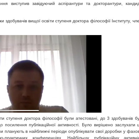
ання виступив завідуючий аспірантури та докторантури, канди
ики здобувачів вищої освіти ступеня доктора філософії Інституту, чл
ти ступеня доктора філософії були атестовані, до 3 здобувачів б
о посилення публікаційної активності. Було вирішено заслухати 
они планують в найближчі періоди опублікувати свої доробки у фахо
-практичних конференціях. Найбільшу публікаційну активні