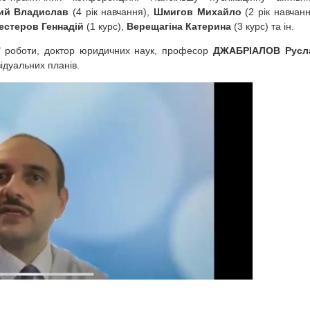
ий
Владислав
(4 рік навчання),
Шмигов
Михайло
(2 рік навчанн
естеров
Геннадій
(1 курс),
Верещагіна
Катерина
(3 курс) та ін.
ої роботи, доктор юридичних наук, професор
ДЖАБРІАЛОВ Русл
ідуальних планів.