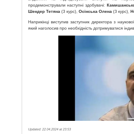
продемонстрували наступні здобувачі:
Камишанськ
Шендер
Тетяна
(3 курс),
Осінська
Олена
(3 курс),
Н
Наприкінці виступив заступник директора з науков
який наголосив про необхідність дотримуватися індив
Updated: 22.04.2024 at 23:53