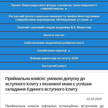
Проект Вишеградського фонду з розвитку транскордонного
співробітництва
Ресурсний Центр соціально-правової та професійної підтримки
співробітників переміщених ЗВО/наукових установ
Творчий і науковий спадок академіка В.К. Мамутова
Оплата послуг
Забезпечення академічної доброчесності
Запобігання корупції
Вибори директора Інституту 2026
Контакти/Contact
Приймальна комісія: умовою допуску до
вступного іспиту з іноземної мови є успішне
складання Єдиного вступного іспиту
22.04.2024
Приймальна комісія інформує потенційних вступників до