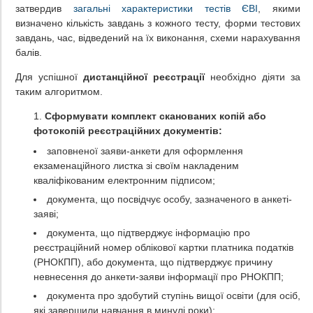
затвердив
загальні характеристики тестів ЄВІ
, якими
визначено кількість завдань з кожного тесту, форми тестових
завдань, час, відведений на їх виконання, схеми нарахування
балів.
Для успішної
дистанційної реєстрації
необхідно діяти за
таким алгоритмом.
Сформувати комплект сканованих копій або
фотокопій реєстраційних документів:
заповненої заяви-анкети для оформлення
екзаменаційного листка зі своїм накладеним
кваліфікованим електронним підписом;
документа, що посвідчує особу, зазначеного в анкеті-
заяві;
документа, що підтверджує інформацію про
реєстраційний номер облікової картки платника податків
(РНОКПП), або документа, що підтверджує причину
невнесення до анкети-заяви інформації про РНОКПП;
документа про здобутий ступінь вищої освіти (для осіб,
які завершили навчання в минулі роки);