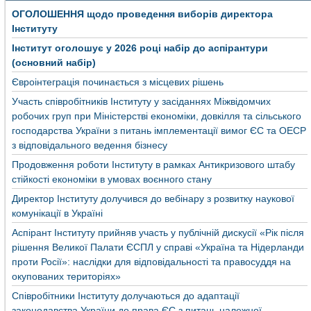
ОГОЛОШЕННЯ щодо проведення виборів директора
Інституту
Інститут оголошує у 2026 році набір до аспірантури
(основний набір)
Євроінтеграція починається з місцевих рішень
Участь співробітників Інституту у засіданнях Міжвідомчих
робочих груп при Міністерстві економіки, довкілля та сільського
господарства України з питань імплементації вимог ЄС та ОЕСР
з відповідального ведення бізнесу
Продовження роботи Інституту в рамках Антикризового штабу
стійкості економіки в умовах воєнного стану
Директор Інституту долучився до вебінару з розвитку наукової
комунікації в Україні
Аспірант Інституту прийняв участь у публічній дискусії «Рік після
рішення Великої Палати ЄСПЛ у справі «Україна та Нідерланди
проти Росії»: наслідки для відповідальності та правосуддя на
окупованих територіях»
Співробітники Інституту долучаються до адаптації
законодавства України до права ЄС з питань належної