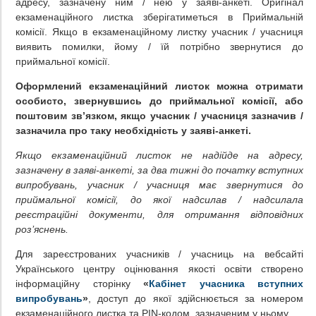
адресу, зазначену ним / нею у заяві-анкеті. Оригінал
екзаменаційного листка зберігатиметься в Приймальній
комісії. Якщо в екзаменаційному листку учасник / учасниця
виявить помилки, йому / їй потрібно звернутися до
приймальної комісії.
Оформлений екзаменаційний листок можна отримати
особисто, звернувшись до приймальної комісії, або
поштовим зв’язком, якщо учасник / учасниця зазначив /
зазначила про таку необхідність у заяві-анкеті.
Якщо екзаменаційний листок не надійде на адресу,
зазначену в заяві-анкеті, за два тижні до початку вступних
випробувань, учасник / учасниця має звернутися до
приймальної комісії, до якої надсилав / надсилала
реєстраційні документи, для отримання відповідних
роз’яснень.
Для зареєстрованих учасників / учасниць на вебсайті
Українського центру оцінювання якості освіти створено
інформаційну сторінку
«
Кабінет учасника вступних
випробувань
»
, доступ до якої здійснюється за номером
екзаменаційного листка та РIN-кодом, зазначеним у ньому.