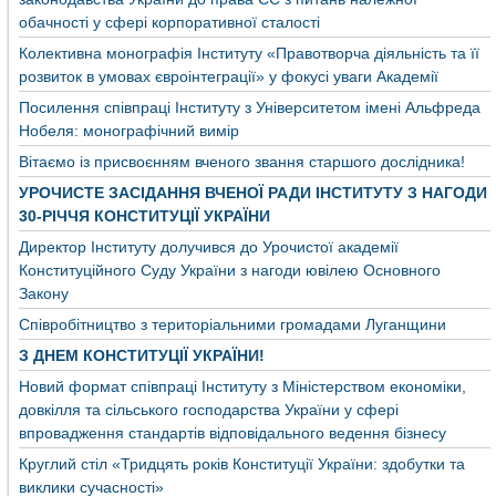
обачності у сфері корпоративної сталості
Колективна монографія Інституту «Правотворча діяльність та її
розвиток в умовах євроінтеграції» у фокусі уваги Академії
Посилення співпраці Інституту з Університетом імені Альфреда
Нобеля: монографічний вимір
Вітаємо із присвоєнням вченого звання старшого дослідника!
УРОЧИСТЕ ЗАСІДАННЯ ВЧЕНОЇ РАДИ ІНСТИТУТУ З НАГОДИ
30-РІЧЧЯ КОНСТИТУЦІЇ УКРАЇНИ
Директор Інституту долучився до Урочистої академії
Конституційного Суду України з нагоди ювілею Основного
Закону
Співробітництво з територіальними громадами Луганщини
З ДНЕМ КОНСТИТУЦІЇ УКРАЇНИ!
Новий формат співпраці Інституту з Міністерством економіки,
довкілля та сільського господарства України у сфері
впровадження стандартів відповідального ведення бізнесу
Круглий стіл «Тридцять років Конституції України: здобутки та
виклики сучасності»