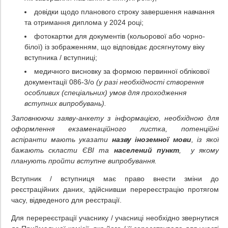
довідки щодо планового строку завершення навчання
та отримання диплома у 2024 році;
фотокартки для документів (кольорової або чорно-
білої) із зображенням, що відповідає досягнутому віку
вступника / вступниці;
медичного висновку за формою первинної облікової
документації 086-3/о
(у разі необхідності створення
особливих (спеціальних) умов для проходження
вступних випробувань).
Заповнюючи заяву-анкету з інформацією, необхідною для
оформлення екзаменаційного листка, потенційні
аспіранти мають указати
назву іноземної мови
, із якої
бажають скласти ЄВІ та
населений пункт
, у якому
планують пройти вступне випробування.
Вступник / вступниця має право внести зміни до
реєстраційних даних, здійснивши перереєстрацію протягом
часу, відведеного для реєстрації.
Для перереєстрації учаснику / учасниці необхідно звернутися