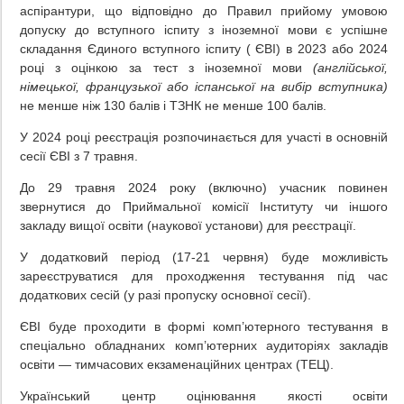
аспірантури, що відповідно до Правил прийому умовою
допуску до вступного іспиту з іноземної мови є успішне
складання Єдиного вступного іспиту ( ЄВІ) в 2023 або 2024
році з оцінкою за тест з іноземної мови
(англійської,
німецької, французької або іспанської на вибір вступника)
не менше ніж 130 балів і ТЗНК не менше 100 балів.
У 2024 році реєстрація розпочинається для участі в основній
сесії ЄВІ з 7 травня.
До 29 травня 2024 року (включно) учасник повинен
звернутися до Приймальної комісії Інституту чи іншого
закладу вищої освіти (наукової установи) для реєстрації.
У додатковий період (17-21 червня) буде можливість
зареєструватися для проходження тестування під час
додаткових сесій (у разі пропуску основної сесії).
ЄВІ буде проходити в формі комп’ютерного тестування в
спеціально обладнаних комп’ютерних аудиторіях закладів
освіти — тимчасових екзаменаційних центрах (ТЕЦ).
Український центр оцінювання якості освіти