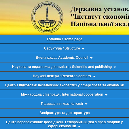
Головна / Home page
Структура / Structure
Вчена рада / Academic Council
Наукова та видавнича діяльність / Scientific and publishing
Наукові центри / Research centers
Центр з підготовки незалежних експертиз у сфері права та економіки
Міжнародна співпраця / International cooperation
Підвищення кваліфікації
Аспірантура та докторантура
Центр перспективних досліджень і співробітництва з прав людини у
сфері економіки