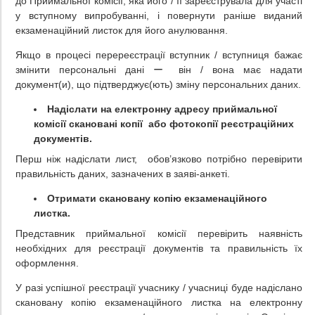
до Приймальної комісії, яка його / її зареєструвала для участі
у вступному випробуванні, і повернути раніше виданий
екзаменаційний листок для його анулювання.
Якщо в процесі перереєстрації вступник / вступниця бажає
змінити персональні дані ー він / вона має надати
документ(и), що підтверджує(ють) зміну персональних даних.
Надіслати на електронну адресу приймальної
комісії скановані копії або фотокопії реєстраційних
документів.
Перш ніж надіслати лист, обов’язково потрібно перевірити
правильність даних, зазначених в заяві-анкеті.
Отримати скановану копію екзаменаційного
листка.
Представник приймальної комісії перевірить наявність
необхідних для реєстрації документів та правильність їх
оформлення.
У разі успішної реєстрації учаснику / учасниці буде надіслано
скановану копію екзаменаційного листка на електронну