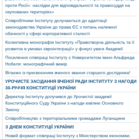
проти Росії»: наслідки для відповідальності та правосуддя на
окупованих територіях»
Співробітники Інституту долучаються до адаптації
законодавства України до права ЄС з питань належної
обачності у сфері корпоративної сталості
Колективна монографія Інституту «Правотворча діяльність та її
розвиток в умовах євроінтеграції» у фокусі уваги Академії
Посилення співпраці Інституту з Університетом імені Альфреда
Нобеля: монографічний вимір
Вітаємо із присвоєнням вченого звання старшого дослідника!
УРОЧИСТЕ ЗАСІДАННЯ ВЧЕНОЇ РАДИ ІНСТИТУТУ З НАГОДИ
30-РІЧЧЯ КОНСТИТУЦІЇ УКРАЇНИ
Директор Інституту долучився до Урочистої академії
Конституційного Суду України з нагоди ювілею Основного
Закону
Співробітництво з територіальними громадами Луганщини
З ДНЕМ КОНСТИТУЦІЇ УКРАЇНИ!
Новий формат співпраці Інституту з Міністерством економіки,