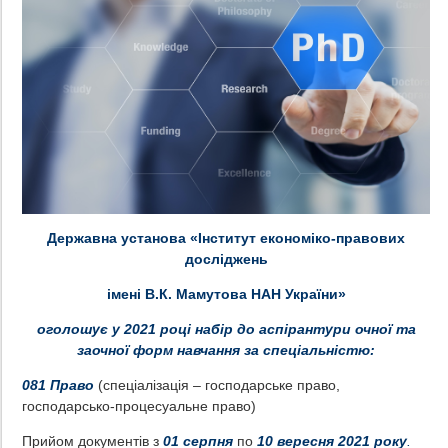
Державна установа «Інститут економіко-правових
досліджень
імені В.К. Мамутова НАН України»
оголошує у 202
1
році набір до аспірантури очної та
заочної форм навчання за спеціальністю:
081 Право
(спеціалізація – господарське право,
господарсько-процесуальне право)
Прийом документів з
01 серпня
по
10 вересня 202
1
року
.