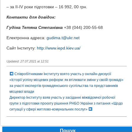
– за ІІ-ІV роки підготовки – 16 992, 00 грн.
К
онтакти для довідок:
Гудіма Тетяна Степанівна
+38 (044) 200-55-68
Електронна адреса:
gudima.t@ukr.net
Сайт Інституту:
http://www.iepd.kiev.ua/
Updated: 27.07.2021 at 12:51
Співробітниками Інституту взято участь у онлайн-дискусії
«Історії успіху місцевих реформ: як втілювати зміни у своїй громаді»
за участі експертів громадянського суспільства та представників
місцевої влади
Директор Інституту взяв участь у засіданні міжвідомчої робочої
групи з підготовки проєкту рішення РНБО України з питання «Щодо
ситуації у сфері житлово-комунальних послуг»
Пошук