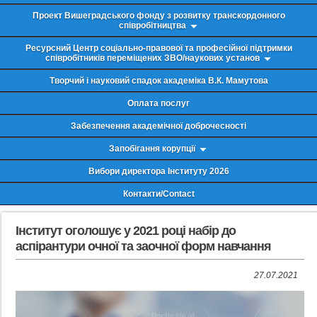
Проект Вишеградського фонду з розвитку транскордонного
співробітництва
Ресурсний Центр соціально-правової та професійної підтримки
співробітників переміщених ЗВО/наукових установ
Творчий і науковий спадок академіка В.К. Мамутова
Оплата послуг
Забезпечення академічної доброчесності
Запобігання корупції
Вибори директора Інституту 2026
Контакти/Contact
Інститут оголошує у 2021 році набір до
аспірантури очної та заочної форм навчання
27.07.2021