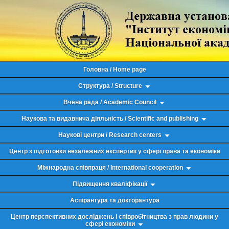
Головна / Home page
Структура / Structure
Вчена рада / Academic Council
Наукова та видавнича діяльність / Scientific and publishing
Наукові центри / Research centers
Центр з підготовки незалежних експертиз у сфері права та економіки
Міжнародна співпраця / International cooperation
Підвищення кваліфікації
Аспірантура та докторантура
Центр перспективних досліджень і співробітництва з прав людини у
сфері економіки