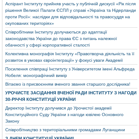
Аспірант Інституту прийняв участь у публічній дискусії «Рік після
рішення Великої Палати ЄСПЛ у справі «Україна та Нідерланди
проти Росії»: наслідки для відповідальності та правосуддя на
окупованих територіях»
Співробітники Інституту долучаються до адаптації
законодавства України до права ЄС з питань належної
обачності у сфері корпоративної сталості
Колективна монографія Інституту «Правотворча діяльність та її
розвиток в умовах євроінтеграції» у фокусі уваги Академії
Посилення співпраці Інституту з Університетом імені Альфреда
Нобеля: монографічний вимір
Вітаємо із присвоєнням вченого звання старшого дослідника!
УРОЧИСТЕ ЗАСІДАННЯ ВЧЕНОЇ РАДИ ІНСТИТУТУ З НАГОДИ
30-РІЧЧЯ КОНСТИТУЦІЇ УКРАЇНИ
Директор Інституту долучився до Урочистої академії
Конституційного Суду України з нагоди ювілею Основного
Закону
Співробітництво з територіальними громадами Луганщини
З ДНЕМ КОНСТИТУЦІЇ УКРАЇНИ!