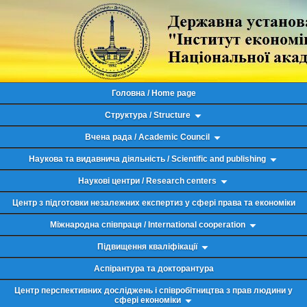
Головна / Home page
Структура / Structure
Вчена рада / Academic Council
Наукова та видавнича діяльність / Scientific and publishing
Наукові центри / Research centers
Центр з підготовки незалежних експертиз у сфері права та економіки
Міжнародна співпраця / International cooperation
Підвищення кваліфікації
Аспірантура та докторантура
Центр перспективних досліджень і співробітництва з прав людини у
сфері економіки