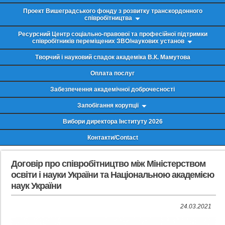
Проект Вишеградського фонду з розвитку транскордонного
співробітництва
Ресурсний Центр соціально-правової та професійної підтримки
співробітників переміщених ЗВО/наукових установ
Творчий і науковий спадок академіка В.К. Мамутова
Оплата послуг
Забезпечення академічної доброчесності
Запобігання корупції
Вибори директора Інституту 2026
Контакти/Contact
Договір про співробітництво між Міністерством
освіти і науки України та Національною академією
наук України
24.03.2021