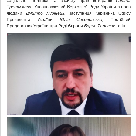
соціальної політики та захисту прав ветеранів
Галина
Третьякова
, Уповноважений Верховної Ради України з прав
людини
Дмитро Лубінець,
заступниця Керівника Офісу
Президента України
Юлія Соколовська,
Постійний
Представник України при Раді Європи
Борис Тарасюк
та ін.