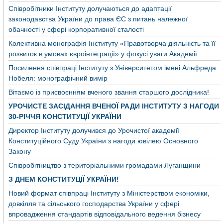
Співробітники Інституту долучаються до адаптації
законодавства України до права ЄС з питань належної
обачності у сфері корпоративної сталості
Колективна монографія Інституту «Правотворча діяльність та її
розвиток в умовах євроінтеграції» у фокусі уваги Академії
Посилення співпраці Інституту з Університетом імені Альфреда
Нобеля: монографічний вимір
Вітаємо із присвоєнням вченого звання старшого дослідника!
УРОЧИСТЕ ЗАСІДАННЯ ВЧЕНОЇ РАДИ ІНСТИТУТУ З НАГОДИ
30-РІЧЧЯ КОНСТИТУЦІЇ УКРАЇНИ
Директор Інституту долучився до Урочистої академії
Конституційного Суду України з нагоди ювілею Основного
Закону
Співробітництво з територіальними громадами Луганщини
З ДНЕМ КОНСТИТУЦІЇ УКРАЇНИ!
Новий формат співпраці Інституту з Міністерством економіки,
довкілля та сільського господарства України у сфері
впровадження стандартів відповідального ведення бізнесу