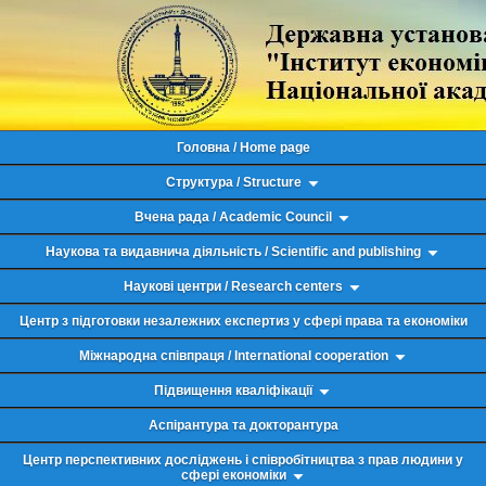
Головна / Home page
Структура / Structure
Вчена рада / Academic Council
Наукова та видавнича діяльність / Scientific and publishing
Наукові центри / Research centers
Центр з підготовки незалежних експертиз у сфері права та економіки
Міжнародна співпраця / International cooperation
Підвищення кваліфікації
Аспірантура та докторантура
Центр перспективних досліджень і співробітництва з прав людини у
сфері економіки