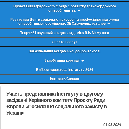
Проект Вишеградського фонду з розвитку транскордонного
співробітництва
Ресурсний Центр соціально-правової та професійної підтримки
співробітників переміщених ЗВО/наукових установ
Творчий і науковий спадок академіка В.К. Мамутова
Оплата послуг
Забезпечення академічної доброчесності
Запобігання корупції
Вибори директора Інституту 2026
Контакти/Contact
Участь представника Інституту в другому
засіданні Керівного комітету Проєкту Ради
Європи «Посилення соціального захисту в
Україні»
01.03.2024