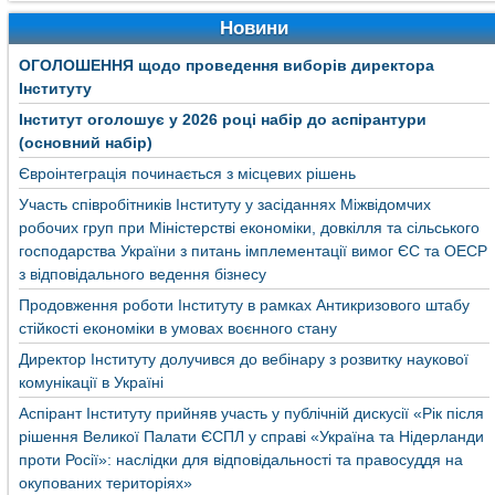
Новини
ОГОЛОШЕННЯ щодо проведення виборів директора
Інституту
Інститут оголошує у 2026 році набір до аспірантури
(основний набір)
Євроінтеграція починається з місцевих рішень
Участь співробітників Інституту у засіданнях Міжвідомчих
робочих груп при Міністерстві економіки, довкілля та сільського
господарства України з питань імплементації вимог ЄС та ОЕСР
з відповідального ведення бізнесу
Продовження роботи Інституту в рамках Антикризового штабу
стійкості економіки в умовах воєнного стану
Директор Інституту долучився до вебінару з розвитку наукової
комунікації в Україні
Аспірант Інституту прийняв участь у публічній дискусії «Рік після
рішення Великої Палати ЄСПЛ у справі «Україна та Нідерланди
проти Росії»: наслідки для відповідальності та правосуддя на
окупованих територіях»