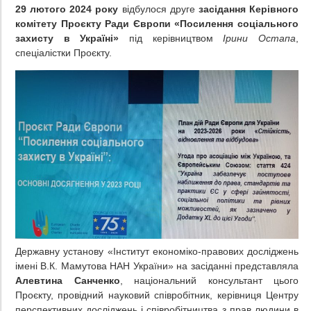
29 лютого 2024 року
відбулося друге
засідання Керівного
комітету Проєкту Ради Європи «Посилення соціального
захисту в Україні»
під керівництвом
Ірини Остапа
,
спеціалістки Проєкту.
Державну установу «Інститут економіко-правових досліджень
імені В.К. Мамутова НАН України» на засіданні представляла
Алевтина Санченко
, національний консультант цього
Проєкту, провідний науковий співробітник, керівниця Центру
перспективних досліджень і співробітництва з прав людини в