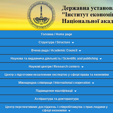
Головна / Home page
Структура / Structure
Вчена рада / Academic Council
Наукова та видавнича діяльність / Scientific and publishing
Наукові центри / Research centers
Центр з підготовки незалежних експертиз у сфері права та економіки
Міжнародна співпраця / International cooperation
Підвищення кваліфікації
Аспірантура та докторантура
Центр перспективних досліджень і співробітництва з прав людини у
сфері економіки