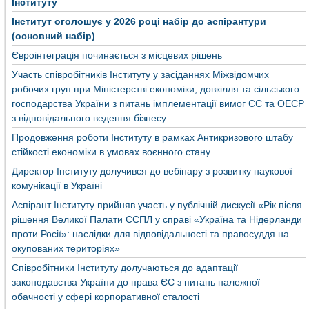
Інституту
Інститут оголошує у 2026 році набір до аспірантури
(основний набір)
Євроінтеграція починається з місцевих рішень
Участь співробітників Інституту у засіданнях Міжвідомчих
робочих груп при Міністерстві економіки, довкілля та сільського
господарства України з питань імплементації вимог ЄС та ОЕСР
з відповідального ведення бізнесу
Продовження роботи Інституту в рамках Антикризового штабу
стійкості економіки в умовах воєнного стану
Директор Інституту долучився до вебінару з розвитку наукової
комунікації в Україні
Аспірант Інституту прийняв участь у публічній дискусії «Рік після
рішення Великої Палати ЄСПЛ у справі «Україна та Нідерланди
проти Росії»: наслідки для відповідальності та правосуддя на
окупованих територіях»
Співробітники Інституту долучаються до адаптації
законодавства України до права ЄС з питань належної
обачності у сфері корпоративної сталості