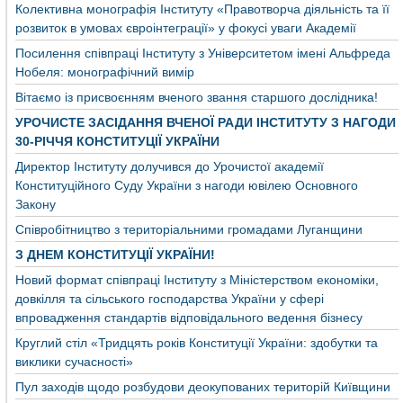
Колективна монографія Інституту «Правотворча діяльність та її
розвиток в умовах євроінтеграції» у фокусі уваги Академії
Посилення співпраці Інституту з Університетом імені Альфреда
Нобеля: монографічний вимір
Вітаємо із присвоєнням вченого звання старшого дослідника!
УРОЧИСТЕ ЗАСІДАННЯ ВЧЕНОЇ РАДИ ІНСТИТУТУ З НАГОДИ
30-РІЧЧЯ КОНСТИТУЦІЇ УКРАЇНИ
Директор Інституту долучився до Урочистої академії
Конституційного Суду України з нагоди ювілею Основного
Закону
Співробітництво з територіальними громадами Луганщини
З ДНЕМ КОНСТИТУЦІЇ УКРАЇНИ!
Новий формат співпраці Інституту з Міністерством економіки,
довкілля та сільського господарства України у сфері
впровадження стандартів відповідального ведення бізнесу
Круглий стіл «Тридцять років Конституції України: здобутки та
виклики сучасності»
Пул заходів щодо розбудови деокупованих територій Київщини