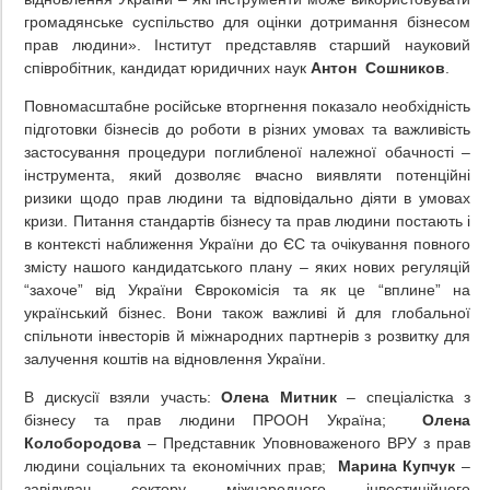
громадянське суспільство для оцінки дотримання бізнесом
прав людини». Інститут представляв старший науковий
співробітник, кандидат юридичних наук
Антон Сошников
.
Повномасштабне російське вторгнення показало необхідність
підготовки бізнесів до роботи в різних умовах та важливість
застосування процедури поглибленої належної обачності –
інструмента, який дозволяє вчасно виявляти потенційні
ризики щодо прав людини та відповідально діяти в умовах
кризи. Питання стандартів бізнесу та прав людини постають і
в контексті наближення України до ЄС та очікування повного
змісту нашого кандидатського плану – яких нових регуляцій
“захоче” від України Єврокомісія та як це “вплине” на
український бізнес. Вони також важливі й для глобальної
спільноти інвесторів й міжнародних партнерів з розвитку для
залучення коштів на відновлення України.
В дискусії взяли участь:
Олена Митник
– спеціалістка з
бізнесу та прав людини ПРООН Україна;
Олена
Колобородова
– Представник Уповноваженого ВРУ з прав
людини соціальних та економічних прав;
Марина Купчук
–
завідувач сектору міжнародного інвестиційного