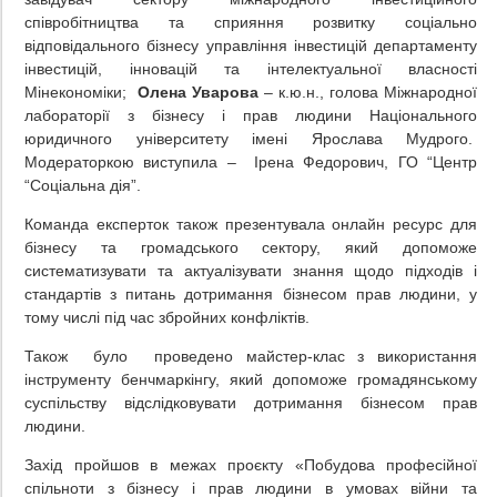
співробітництва та сприяння розвитку соціально
відповідального бізнесу управління інвестицій департаменту
інвестицій, інновацій та інтелектуальної власності
Мінекономіки;
Олена Уварова
– к.ю.н., голова Міжнародної
лабораторії з бізнесу і прав людини Національного
юридичного університету імені Ярослава Мудрого.
Модераторкою виступила – Ірена Федорович, ГО “Центр
“Соціальна дія”.
Команда експерток також презентувала онлайн ресурс для
бізнесу та громадського сектору, який допоможе
систематизувати та актуалізувати знання щодо підходів і
стандартів з питань дотримання бізнесом прав людини, у
тому числі під час збройних конфліктів.
Також було проведено майстер-клас з використання
інструменту бенчмаркінгу, який допоможе громадянському
суспільству відслідковувати дотримання бізнесом прав
людини.
Захід пройшов в межах проєкту «Побудова професійної
спільноти з бізнесу і прав людини в умовах війни та