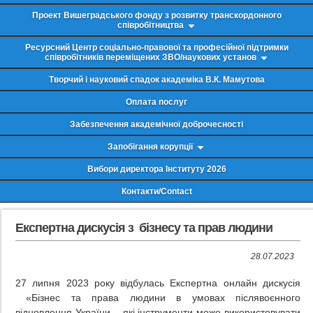
Проект Вишеградського фонду з розвитку транскордонного
співробітництва
Ресурсний Центр соціально-правової та професійної підтримки
співробітників переміщених ЗВО/наукових установ
Творчий і науковий спадок академіка В.К. Мамутова
Оплата послуг
Забезпечення академічної доброчесності
Запобігання корупції
Вибори директора Інституту 2026
Контакти/Contact
Експертна дискусія з бізнесу та прав людини
28.07.2023
27 липня 2023 року відбулась Експертна онлайн дискусія
«Бізнес та права людини в умовах післявоєнного
відновлення України – які інструменти може використовувати