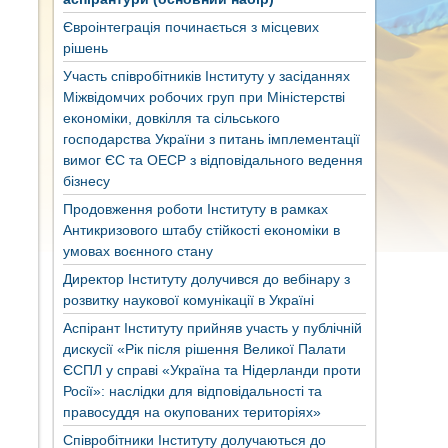
Євроінтеграція починається з місцевих
рішень
Участь співробітників Інституту у засіданнях
Міжвідомчих робочих груп при Міністерстві
економіки, довкілля та сільського
господарства України з питань імплементації
вимог ЄС та ОЕСР з відповідального ведення
бізнесу
Продовження роботи Інституту в рамках
Антикризового штабу стійкості економіки в
умовах воєнного стану
Директор Інституту долучився до вебінару з
розвитку наукової комунікації в Україні
Аспірант Інституту прийняв участь у публічній
дискусії «Рік після рішення Великої Палати
ЄСПЛ у справі «Україна та Нідерланди проти
Росії»: наслідки для відповідальності та
правосуддя на окупованих територіях»
Співробітники Інституту долучаються до