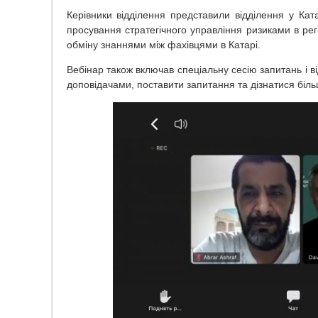
Керівники відділення представили відділення у Кат
просування стратегічного управління ризиками в регі
обміну знаннями між фахівцями в Катарі.
Вебінар також включав спеціальну сесію запитань і в
доповідачами, поставити запитання та дізнатися біл