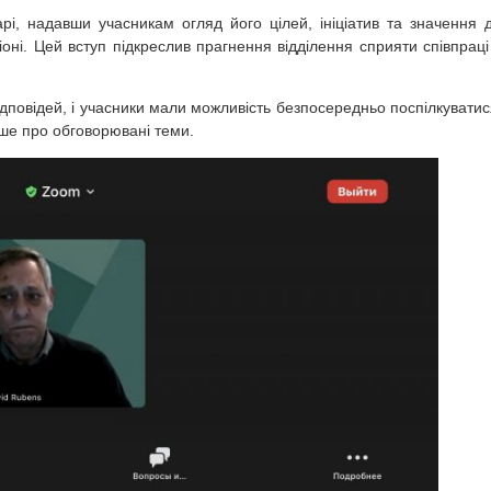
арі, надавши учасникам огляд його цілей, ініціатив та значення 
оні. Цей вступ підкреслив прагнення відділення сприяти співпраці
ідповідей, і учасники мали можливість безпосередньо поспілкуватис
ьше про обговорювані теми.