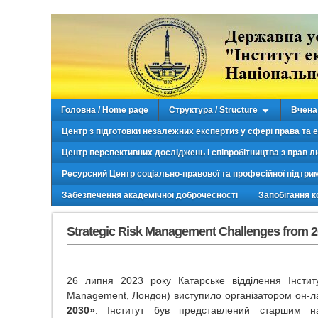
Головна / Home page
Структура / Structure
Вчена 
Центр з підготовки незалежних експертиз у сфері права та 
Центр перспективних досліджень і співробітництва з прав л
Ресурсний Центр соціально-правової та професійної підтри
Забезпечення академічної доброчесності
Запобігання к
Strategic Risk Management Challenges from 
26 липня 2023 року Катарське відділення Інститут
Management, Лондон) виступило організатором он-
2030»
. Інститут був представлений старшим н