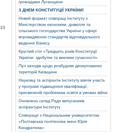
громадами Луганщини
З ДНЕМ КОНСТИТУЦІЇ УКРАЇНИ!
Новий формат співпраці Інституту з
Міністерством економіки, довкілля та
023
сільського господарства України у сфері
впровадження стандартів відповідального
ведення бізнесу
Круглий стіл «Тридцять років Конституції
України: здобутки та виклики сучасності»
Пул заходів щодо розбудови деокупованих
територій Київщини
Науковці та аспіранти Інституту взяли участь
у програмі підвищення кваліфікації,
присвяченій проблемам освіти в умовах війни
Оновлено склад Ради випускників
аспірантури Інституту
Співпраця з Національним університетом
«Полтавська політехніка імені Юрія
Кондратюка»