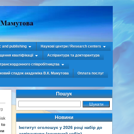
c and publishing
Наукові центри / Research centers
щення кваліфікації
Аспірантура та докторантура
транскордонного співробітництва
уковий спадок академіка В.К. Мамутова
Оплата послуг
Пошук
23
Новини
isk
 to
Інститут оголошує у 2026 році набір до
ом
аспірантури (основний набір)