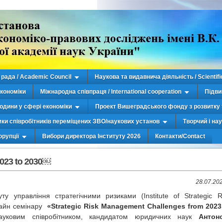
рада / Academic Council
Наукова та видавнича діяльність / Scientifi
економіки
Міжнародна співпраця / International cooperation
Підви
юдини у сфері економіки
Проект Вишеградського фонду з розвитку 
мки співробітників переміщених ЗВО/наукових установ
Творчий і на
орупції
Вибори директора Інституту 2026
Контакти/Contact
2023 to 2030￼
28.07.20
у управління стратегічними ризиками (Institute of Strategic R
лайн семінару
«Strategic Risk Management Challenges from 2023
ауковим співробітником, кандидатом юридичних наук
Антон