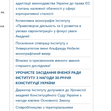
адаптації законодавства України до права ЄС
з питань належної обачності у сфері
 як
корпоративної сталості
Колективна монографія Інституту
«Правотворча діяльність та її розвиток в
ани
умовах євроінтеграції» у фокусі уваги
Академії
Посилення співпраці Інституту з
Університетом імені Альфреда Нобеля:
монографічний вимір
Вітаємо із присвоєнням вченого звання
старшого дослідника!
УРОЧИСТЕ ЗАСІДАННЯ ВЧЕНОЇ РАДИ
ІНСТИТУТУ З НАГОДИ 30-РІЧЧЯ
КОНСТИТУЦІЇ УКРАЇНИ
Директор Інституту долучився до Урочистої
академії Конституційного Суду України з
нагоди ювілею Основного Закону
Співробітництво з територіальними