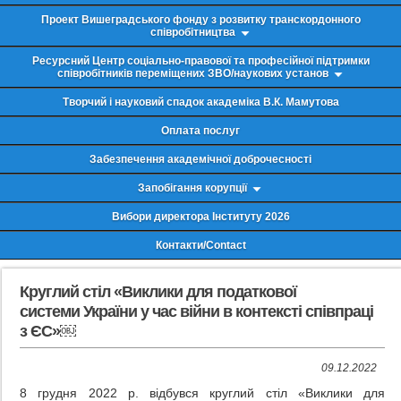
Проект Вишеградського фонду з розвитку транскордонного
співробітництва
Ресурсний Центр соціально-правової та професійної підтримки
співробітників переміщених ЗВО/наукових установ
Творчий і науковий спадок академіка В.К. Мамутова
Оплата послуг
Забезпечення академічної доброчесності
Запобігання корупції
Вибори директора Інституту 2026
Контакти/Contact
Круглий стіл «Виклики для податкової
системи України у час війни в контексті співпраці
з ЄС»￼
09.12.2022
8 грудня 2022 р. відбувся круглий стіл «Виклики для