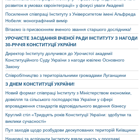
розвиток в умовах євроінтеграції» у фокусі уваги Академії
Посилення співпраці Інституту з Університетом імені Альфреда
Нобеля: монографічний вимір
Вітаємо із присвоєнням вченого звання старшого дослідника!
УРОЧИСТЕ ЗАСІДАННЯ ВЧЕНОЇ РАДИ ІНСТИТУТУ З НАГОДИ
30-РІЧЧЯ КОНСТИТУЦІЇ УКРАЇНИ
Директор Інституту долучився до Урочистої академії
Конституційного Суду України з нагоди ювілею Основного
Закону
Співробітництво з територіальними громадами Луганщини
З ДНЕМ КОНСТИТУЦІЇ УКРАЇНИ!
Новий формат співпраці Інституту з Міністерством економіки,
довкілля та сільського господарства України у сфері
впровадження стандартів відповідального ведення бізнесу
Круглий стіл «Тридцять років Конституції України: здобутки та
виклики сучасності»
Пул заходів щодо розбудови деокупованих територій Київщини
Науковці та аспіранти Інституту взяли участь у програмі