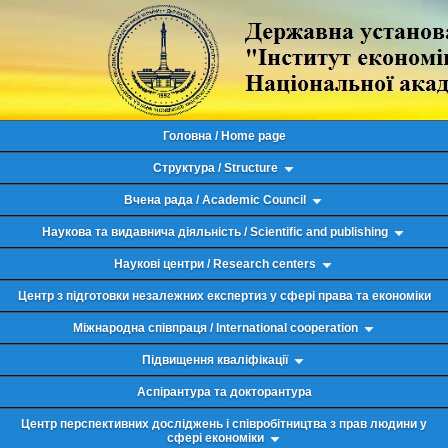
Головна / Home page
Структура / Structure
Вчена рада / Academic Council
Наукова та видавнича діяльність / Scientific and publishing
Наукові центри / Research centers
Центр з підготовки незалежних експертиз у сфері права та економіки
Міжнародна співпраця / International cooperation
Підвищення кваліфікації
Аспірантура та докторантура
Центр перспективних досліджень і співробітництва з прав людини у
сфері економіки