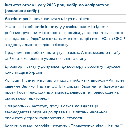
Інститут оголошує у 2026 році набір до аспірантури
(основний набір)
Євроінтеграція починається з місцевих рішень
Участь співробітників Інституту у засіданнях Міжвідомчих
робочих груп при Міністерстві економіки, довкілля та сільського
господарства України з питань імплементації вимог ЄС та ОЕСР
з відповідального ведення бізнесу
Продовження роботи Інституту в рамках Антикризового штабу
стійкості економіки в умовах воєнного стану
Директор Інституту долучився до вебінару з розвитку наукової
комунікації в Україні
Аспірант Інституту прийняв участь у публічній дискусії «Рік після
рішення Великої Палати ЄСПЛ у справі «Україна та Нідерланди
проти Росії»: наслідки для відповідальності та правосуддя на
окупованих територіях»
Співробітники Інституту долучаються до адаптації
законодавства України до права ЄС з питань належної
обачності у сфері корпоративної сталості
Колективна монографія Інституту «Правотворча діяльність та її