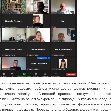
ї стратегічних напрямів розвитку системи екологічної безпеки міс
 економіко-правових проблем містознавства, доктор юридичних на
свячена аналізу особливостей правових інструментів реаліза
безпеки міста на основі виокремлення відповідних блоків міжнародно
щодо окремих регіонів, територій, об’єктів, які формуються в умо
го впливу на довкілля. Проведено аналіз базових джерел міжнародн