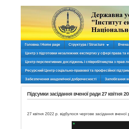
Головна / Home page
Структура / Structure
Вчена 
Центр з підготовки незалежних експертиз у сфері права та 
Центр перспективних досліджень і співробітництва з прав л
Ресурсний Центр соціально-правової та професійної підтри
Забезпечення академічної доброчесності
Запобігання к
Підсумки засідання вченої ради 27 квітня 20
27 квітня 2022 р. відбулося чергове засідання вченої 