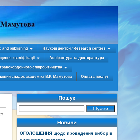
c and publishing
Наукові центри / Research centers
щення кваліфікації
Аспірантура та докторантура
транскордонного співробітництва
уковий спадок академіка В.К. Мамутова
Оплата послуг
Пошук
22
Новини
ОГОЛОШЕННЯ щодо проведення виборів
директора Інституту