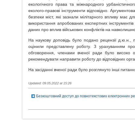
екологічного права та міжнародного урбаністичног
еколого-правові інструменти відповідно. Аргументов
безпеки міст, які зазнали мілітарного впливу має д
використання апробованих експертних інструментів 
даних про вплив військових конфліктів на навколишн
На наукову доповідь було подано рецензії д.ю.н., 
оцінили представлену роботу. З урахуванням про
обговорення, членами вченої ради було високо о
рекомендувати направити роботу до відповідних орган
На засіданні вченої ради було розглянуто інші питанн
Updated: 09.05.2022 at 15:26
Безкоштовний доступ до повнотекстових електронних ресу