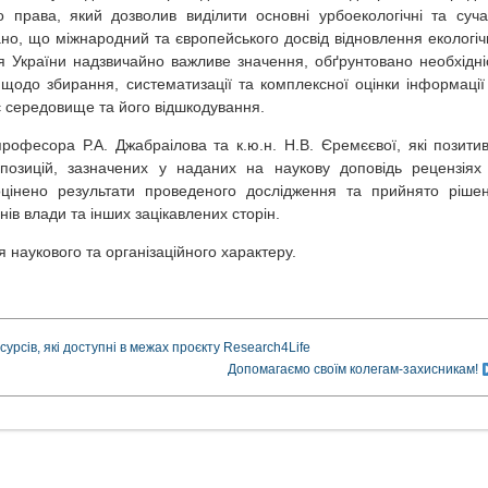
о права, який дозволив виділити основні урбоекологічні та суча
ано, що міжнародний та європейського досвід відновлення екологіч
ля України надзвичайно важливе значення, обґрунтовано необхідні
щодо збирання, систематизації та комплексної оцінки інформації
є середовище та його відшкодування.
професора Р.А. Джабраілова та к.ю.н. Н.В. Єремєєвої, які позити
позицій, зазначених у наданих на наукову доповідь рецензіях
цінено результати проведеного дослідження та прийнято ріше
ів влади та інших зацікавлених сторін.
я наукового та організаційного характеру.
рсів, які доступні в межах проєкту Research4Life
Допомагаємо своїм колегам-захисникам!