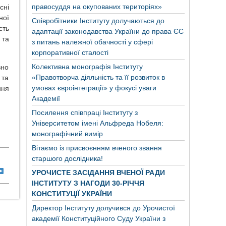
правосуддя на окупованих територіях»
сні
ної
Співробітники Інституту долучаються до
сть
адаптації законодавства України до права ЄС
 та
з питань належної обачності у сфері
корпоративної сталості
Колективна монографія Інституту
вно
«Правотворча діяльність та її розвиток в
 та
умовах євроінтеграції» у фокусі уваги
ння
Академії
Посилення співпраці Інституту з
Університетом імені Альфреда Нобеля:
монографічний вимір
Вітаємо із присвоєнням вченого звання
старшого дослідника!
УРОЧИСТЕ ЗАСІДАННЯ ВЧЕНОЇ РАДИ
ІНСТИТУТУ З НАГОДИ 30-РІЧЧЯ
КОНСТИТУЦІЇ УКРАЇНИ
Директор Інституту долучився до Урочистої
академії Конституційного Суду України з