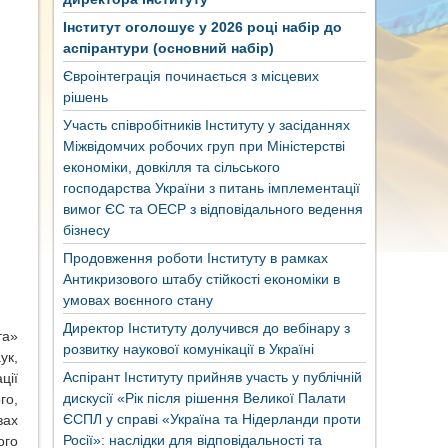
Інститут оголошує у 2026 році набір до
аспірантури (основний набір)
Євроінтеграція починається з місцевих
рішень
Участь співробітників Інституту у засіданнях
Міжвідомчих робочих груп при Міністерстві
економіки, довкілля та сільського
господарства України з питань імплементації
вимог ЄС та ОЕСР з відповідального ведення
бізнесу
Продовження роботи Інституту в рамках
Антикризового штабу стійкості економіки в
умовах воєнного стану
Директор Інституту долучився до вебінару з
та»
розвитку наукової комунікації в Україні
ук,
Аспірант Інституту прийняв участь у публічній
ції
дискусії «Рік після рішення Великої Палати
го,
ЄСПЛ у справі «Україна та Нідерланди проти
вах
Росії»: наслідки для відповідальності та
ого