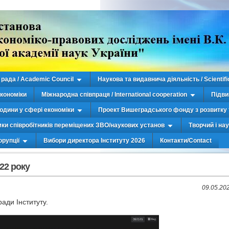
рада / Academic Council
Наукова та видавнича діяльність / Scientifi
економіки
Міжнародна співпраця / International cooperation
Підви
юдини у сфері економіки
Проект Вишеградського фонду з розвитку 
мки співробітників переміщених ЗВО/наукових установ
Творчий і на
орупції
Вибори директора Інституту 2026
Контакти/Contact
22 року
09.05.20
ради Інституту.