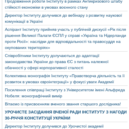
Продовження роботи Інституту в рамках Антикризового штабу
стійкості економіки в умовах воєнного стану
Директор Інституту долучився до вебінару з розвитку наукової
комунікації в Україні
Аспірант Інституту прийняв участь у публічній дискусії «Рік після
рішення Великої Палати ЄСПЛ у справі «Україна та Нідерланди
проти Росії»: наслідки для відповідальності та правосуддя на
окупованих територіях»
Співробітники Інституту долучаються до адаптації
законодавства України до права ЄС з питань належної
обачності у сфері корпоративної сталості
Колективна монографія Інституту «Правотворча діяльність та її
розвиток в умовах євроінтеграції» у фокусі уваги Академії
Посилення співпраці Інституту з Університетом імені Альфреда
Нобеля: монографічний вимір
Вітаємо із присвоєнням вченого звання старшого дослідника!
УРОЧИСТЕ ЗАСІДАННЯ ВЧЕНОЇ РАДИ ІНСТИТУТУ З НАГОДИ
30-РІЧЧЯ КОНСТИТУЦІЇ УКРАЇНИ
Директор Інституту долучився до Урочистої академії