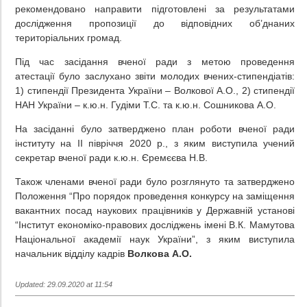
рекомендовано направити підготовлені за результатами
дослідження пропозиції до відповідних об’днаних
територіальних громад.
Під час засідання вченої ради з метою проведення
атестації було заслухано звіти молодих вчених-стипендіатів:
1) стипендії Президента України – Волкової А.О., 2) стипендії
НАН України – к.ю.н. Гудіми Т.С. та к.ю.н. Сошникова А.О.
На засіданні було затверджено план роботи вченої ради
інституту на ІІ півріччя 2020 р., з яким виступила учений
секретар вченої ради к.ю.н. Єремєєва Н.В.
Також членами вченої ради було розглянуто та затверджено
Положення “Про порядок проведення конкурсу на заміщення
вакантних посад наукових працівників у Державній установі
“Інститут економіко-правових досліджень імені В.К. Мамутова
Національної академії наук України”, з яким виступила
начальник відділу кадрів
Волкова А.О.
Updated: 29.09.2020 at 11:54