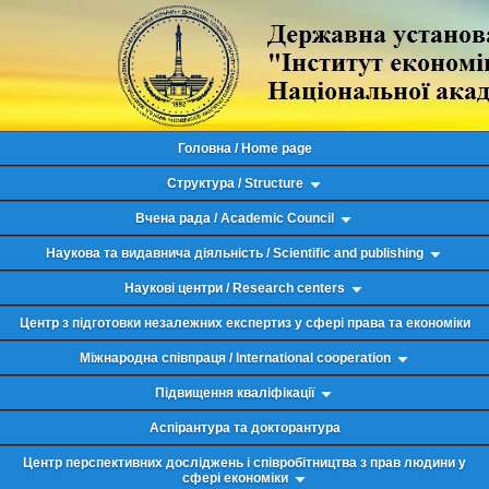
Головна / Home page
Структура / Structure
Вчена рада / Academic Council
Наукова та видавнича діяльність / Scientific and publishing
Наукові центри / Research centers
Центр з підготовки незалежних експертиз у сфері права та економіки
Міжнародна співпраця / International cooperation
Підвищення кваліфікації
Аспірантура та докторантура
Центр перспективних досліджень і співробітництва з прав людини у
сфері економіки