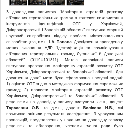
З доповідною запискою “Моніторинг стратегій розвитку
об’єднаних територіальних громад в контексті використання
інструментів ідентифікації ОТГ у Харківській,
Дніпропетровській і Запорізькій областях” виступила старший
науковий співробітник відділу проблем міжрегіонального
співробітництва, к.е.н.
І.А. Попова
. Дослідження проведено у
межах виконання НДР “Ідентифікація та позиціонування
об’єднаних територіальних громад Луганської й Донецької
областей” (0119U101811). Метою доповідної записки
виступало проведення моніторингу стратегій розвитку ОТГ
Харківської, Дніпропетровської та Запорізької областей. Для
досягнення даної мети було сформовано наступні задачі:
1) оцінити ОТГ згідно з методикою формування спроможних
громад; 2) провести моніторинг стратегій розвитку ОТГ
Харківської, Дніпропетровської та Запорізької областей. З
рецензіями на доповідну записку виступили к.е.н., доцент
Тарасевич О.В
. та д.е.н., доцент
Бєлікова Н.В.
, які
позитивно оцінили результати дослідження. З урахуванням
пропозицій, представлених у наданих на доповідну записку
рецензіях та обговорення, членами вченої ради було