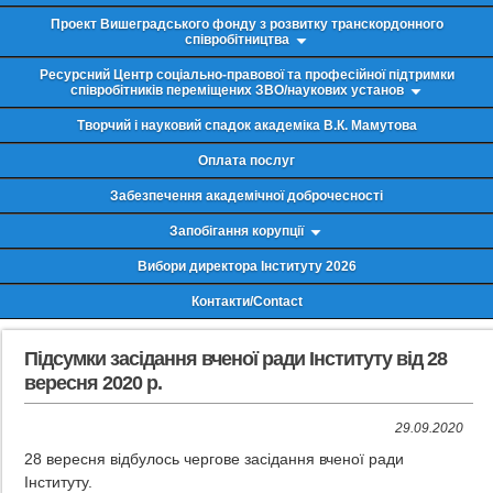
Проект Вишеградського фонду з розвитку транскордонного
співробітництва
Ресурсний Центр соціально-правової та професійної підтримки
співробітників переміщених ЗВО/наукових установ
Творчий і науковий спадок академіка В.К. Мамутова
Оплата послуг
Забезпечення академічної доброчесності
Запобігання корупції
Вибори директора Інституту 2026
Контакти/Contact
Підсумки засідання вченої ради Інституту від 28
вересня 2020 р.
29.09.2020
28 вересня відбулось чергове засідання вченої ради
Інституту.