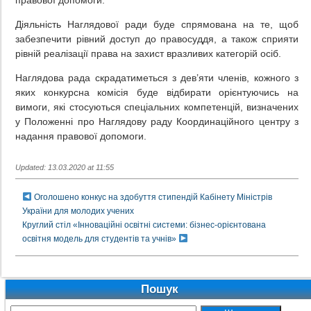
правової допомоги.
Діяльність Наглядової ради буде спрямована на те, щоб
забезпечити рівний доступ до правосуддя, а також сприяти
рівній реалізації права на захист вразливих категорій осіб.
Наглядова рада скрадатиметься з дев’яти членів, кожного з
яких конкурсна комісія буде відбирати орієнтуючись на
вимоги, які стосуються спеціальних компетенцій, визначених
у Положенні про Наглядову раду Координаційного центру з
надання правової допомоги.
Updated: 13.03.2020 at 11:55
Оголошено конкус на здобуття стипендій Кабінету Міністрів
України для молодих учених
Круглий стіл «Інноваційні освітні системи: бізнес-орієнтована
освітня модель для студентів та учнів»
Пошук