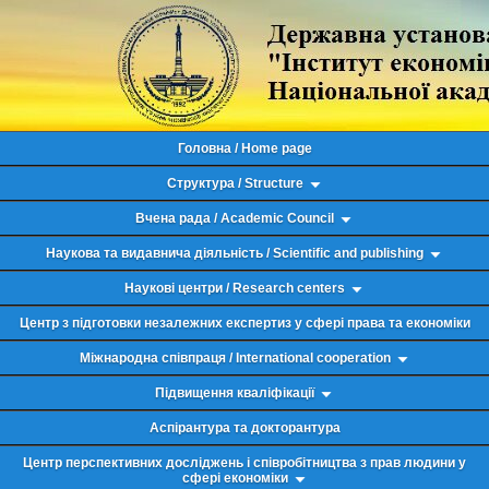
Головна / Home page
Структура / Structure
Вчена рада / Academic Council
Наукова та видавнича діяльність / Scientific and publishing
Наукові центри / Research centers
Центр з підготовки незалежних експертиз у сфері права та економіки
Міжнародна співпраця / International cooperation
Підвищення кваліфікації
Аспірантура та докторантура
Центр перспективних досліджень і співробітництва з прав людини у
сфері економіки