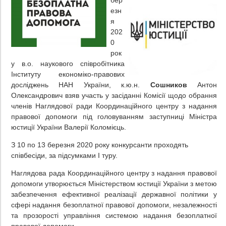
бер
езн
я
202
0
рок
у в.о. наукового співробітника
Інституту економіко-правових
досліджень НАН України, к.ю.н.
Сошников
Антон
Олександрович взяв участь у засіданні Комісії щодо обрання
членів Наглядової ради Координаційного центру з надання
правової допомоги під головуванням заступниці Міністра
юстиції України Валерії Коломієць.
З 10 по 13 березня 2020 року конкурсанти проходять
співбесіди, за підсумками І туру.
Наглядова рада Координаційного центру з надання правової
допомоги утворюється Міністерством юстиції України з метою
забезпечення ефективної реалізації державної політики у
сфері надання безоплатної правової допомоги, незалежності
та прозорості управління системою надання безоплатної