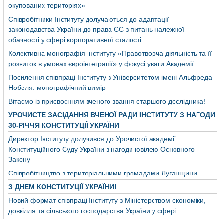
окупованих територіях»
Співробітники Інституту долучаються до адаптації
законодавства України до права ЄС з питань належної
обачності у сфері корпоративної сталості
Колективна монографія Інституту «Правотворча діяльність та її
розвиток в умовах євроінтеграції» у фокусі уваги Академії
Посилення співпраці Інституту з Університетом імені Альфреда
Нобеля: монографічний вимір
Вітаємо із присвоєнням вченого звання старшого дослідника!
УРОЧИСТЕ ЗАСІДАННЯ ВЧЕНОЇ РАДИ ІНСТИТУТУ З НАГОДИ
30-РІЧЧЯ КОНСТИТУЦІЇ УКРАЇНИ
Директор Інституту долучився до Урочистої академії
Конституційного Суду України з нагоди ювілею Основного
Закону
Співробітництво з територіальними громадами Луганщини
З ДНЕМ КОНСТИТУЦІЇ УКРАЇНИ!
Новий формат співпраці Інституту з Міністерством економіки,
довкілля та сільського господарства України у сфері