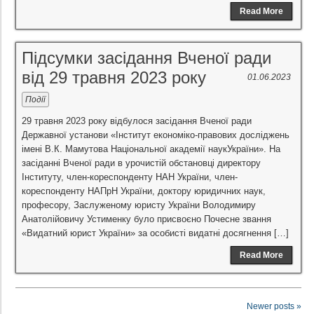
Read More
Підсумки засідання Вченої ради
від 29 травня 2023 року
01.06.2023
Події
29 травня 2023 року відбулося засідання Вченої ради
Державної установи «Інститут економіко-правових досліджень
імені В.К. Мамутова Національної академії наукУкраїни». На
засіданні Вченої ради в урочистій обстановці директору
Інституту, член-кореспонденту НАН України, член-
кореспонденту НАПрН України, доктору юридичних наук,
професору, Заслуженому юристу України Володимиру
Анатолійовичу Устименку було присвоєно Почесне звання
«Видатний юрист України» за особисті видатні досягнення […]
Read More
Newer posts »