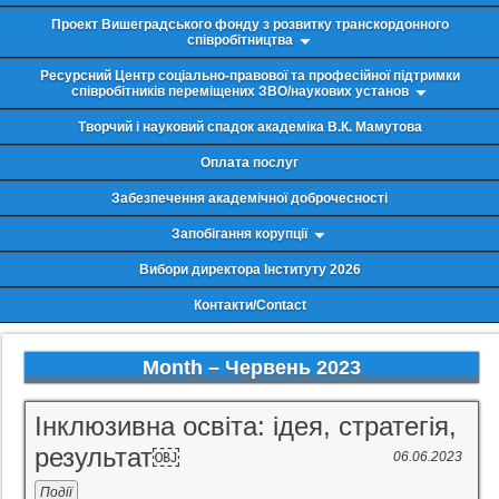
Проект Вишеградського фонду з розвитку транскордонного
співробітництва
Ресурсний Центр соціально-правової та професійної підтримки
співробітників переміщених ЗВО/наукових установ
Творчий і науковий спадок академіка В.К. Мамутова
Оплата послуг
Забезпечення академічної доброчесності
Запобігання корупції
Вибори директора Інституту 2026
Контакти/Contact
Month –
Червень 2023
Інклюзивна освіта: ідея, стратегія,
результат￼
06.06.2023
Події