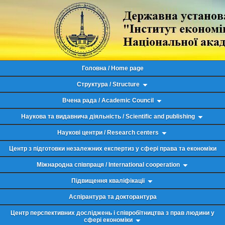
Головна / Home page
Структура / Structure
Вчена рада / Academic Council
Наукова та видавнича діяльність / Scientific and publishing
Наукові центри / Research centers
Центр з підготовки незалежних експертиз у сфері права та економіки
Міжнародна співпраця / International cooperation
Підвищення кваліфікації
Аспірантура та докторантура
Центр перспективних досліджень і співробітництва з прав людини у
сфері економіки