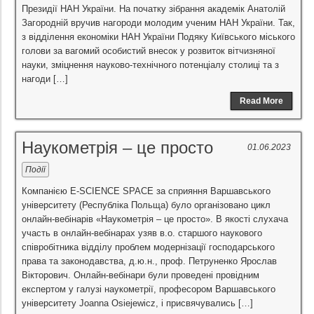
Президії НАН України. На початку зібрання академік Анатолій
Загородній вручив нагороди молодим ученим НАН України. Так,
з відділення економіки НАН України Подяку Київського міського
голови за вагомий особистий внесок у розвиток вітчизняної
науки, зміцнення науково-технічного потенціалу столиці та з
нагоди […]
Read More
Наукометрія – це просто
01.06.2023
Події
Компанією E-SCIENCE SPACE за сприяння Варшавського
університету (Республіка Польща) було організовано цикл
онлайн-вебінарів «Наукометрія – це просто». В якості слухача
участь в онлайн-вебінарах узяв в.о. старшого наукового
співробітника відділу проблем модернізації господарського
права та законодавства, д.ю.н., проф. Петруненко Ярослав
Вікторович. Онлайн-вебінари були проведені провідним
експертом у галузі наукометрії, професором Варшавського
університету Joanna Osiejewicz, і присвячувались […]