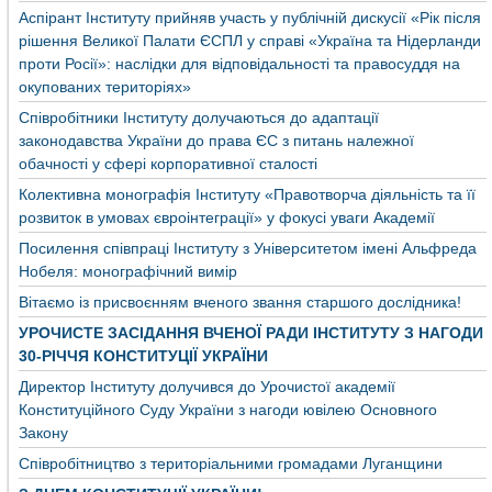
Аспірант Інституту прийняв участь у публічній дискусії «Рік після
рішення Великої Палати ЄСПЛ у справі «Україна та Нідерланди
проти Росії»: наслідки для відповідальності та правосуддя на
окупованих територіях»
Співробітники Інституту долучаються до адаптації
законодавства України до права ЄС з питань належної
обачності у сфері корпоративної сталості
Колективна монографія Інституту «Правотворча діяльність та її
розвиток в умовах євроінтеграції» у фокусі уваги Академії
Посилення співпраці Інституту з Університетом імені Альфреда
Нобеля: монографічний вимір
Вітаємо із присвоєнням вченого звання старшого дослідника!
УРОЧИСТЕ ЗАСІДАННЯ ВЧЕНОЇ РАДИ ІНСТИТУТУ З НАГОДИ
30-РІЧЧЯ КОНСТИТУЦІЇ УКРАЇНИ
Директор Інституту долучився до Урочистої академії
Конституційного Суду України з нагоди ювілею Основного
Закону
Співробітництво з територіальними громадами Луганщини