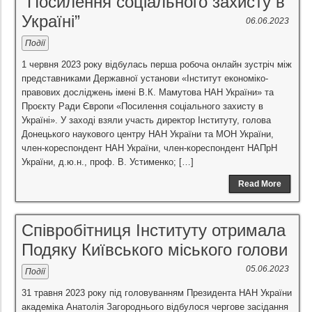
“Посилення соціального захисту в
Україні”
06.06.2023
Події
1 червня 2023 року відбулась перша робоча онлайн зустріч між
представниками Державної установи «Інститут економіко-
правових досліджень імені В.К. Мамутова НАН України» та
Проєкту Ради Європи «Посилення соціального захисту в
Україні». У заході взяли участь директор Інституту, голова
Донецького наукового центру НАН України та МОН України,
член-кореспондент НАН України, член-кореспондент НАПрН
України, д.ю.н., проф. В. Устименко; […]
Read More
Співробітниця Інституту отримала
Подяку Київського міського голови
05.06.2023
Події
31 травня 2023 року під головуванням Президента НАН України
академіка Анатолія Загороднього відбулося чергове засідання