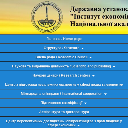
Головна / Home page
Структура / Structure
Вчена рада / Academic Council
Наукова та видавнича діяльність / Scientific and publishing
Наукові центри / Research centers
Центр з підготовки незалежних експертиз у сфері права та економіки
Міжнародна співпраця / International cooperation
Підвищення кваліфікації
Аспірантура та докторантура
Центр перспективних досліджень і співробітництва з прав людини у
сфері економіки