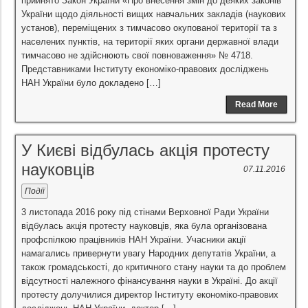
прийнято Закон України «Про внесення змін до деяких законів
України щодо діяльності вищих навчальних закладів (наукових
установ), переміщених з тимчасово окупованої території та з
населених пунктів, на території яких органи державної влади
тимчасово не здійснюють свої повноваження» № 4718.
Представниками Інституту економіко-правових досліджень
НАН України було докладено […]
Read More
У Києві відбулась акція протесту
науковців
07.11.2016
Події
3 листопада 2016 року під стінами Верховної Ради України
відбулась акція протесту науковців, яка була організована
профспілкою працівників НАН України. Учасники акції
намагались привернути увагу Народних депутатів України, а
також громадськості, до критичного стану науки та до проблем
відсутності належного фінансування науки в Україні. До акції
протесту долучилися директор Інституту економіко-правових