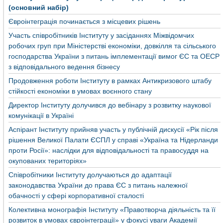
(основний набір)
Євроінтеграція починається з місцевих рішень
Участь співробітників Інституту у засіданнях Міжвідомчих
робочих груп при Міністерстві економіки, довкілля та сільського
господарства України з питань імплементації вимог ЄС та ОЕСР
з відповідального ведення бізнесу
Продовження роботи Інституту в рамках Антикризового штабу
стійкості економіки в умовах воєнного стану
Директор Інституту долучився до вебінару з розвитку наукової
комунікації в Україні
Аспірант Інституту прийняв участь у публічній дискусії «Рік після
рішення Великої Палати ЄСПЛ у справі «Україна та Нідерланди
проти Росії»: наслідки для відповідальності та правосуддя на
окупованих територіях»
Співробітники Інституту долучаються до адаптації
законодавства України до права ЄС з питань належної
обачності у сфері корпоративної сталості
Колективна монографія Інституту «Правотворча діяльність та її
розвиток в умовах євроінтеграції» у фокусі уваги Академії