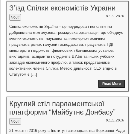
З’їзд Спілки економістів України
01.11.2016
Події
Спілка економістів України – це неурядова і неполітична
добровільна міжгалузева громадська організація, що об’єднує
вчених-економістів, наукових та інженерно-технічних
працівників різних галузей господарства, працівників НДІ,
міністерств і відомств, фінансових і банківських установ,
викладачів, аспірантів і студентів ВУЗів та інших учбових
закладів економічного профілю, а також представників
колективних членів Спілки. Метою діяльності СЕУ згідно зі
Статутом є […]
Read More
Круглий стіл парламентської
платформи “Майбутнє Донбасу”
01.11.2016
Події
31 жовтня 2016 року в Інституті законодавства Верховної Ради