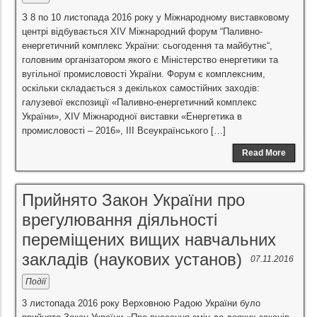
З 8 по 10 листопада 2016 року у Міжнародному виставковому
центрі відбувається ХІV Міжнародний форум “Паливно-
енергетичний комплекс України: сьогодення та майбутнє“,
головним організатором якого є Міністерство енергетики та
вугільної промисловості України. Форум є комплексним,
оскільки складається з декількох самостійних заходів:
галузевої експозиції «Паливно-енергетичний комплекс
України», ХІV Міжнародної виставки «Енергетика в
промисловості – 2016», ІІІ Всеукраїнського […]
Read More
Прийнято Закон України про
врегулювання діяльності
переміщених вищих навчальних
закладів (наукових установ)
07.11.2016
Події
3 листопада 2016 року Верховною Радою України було