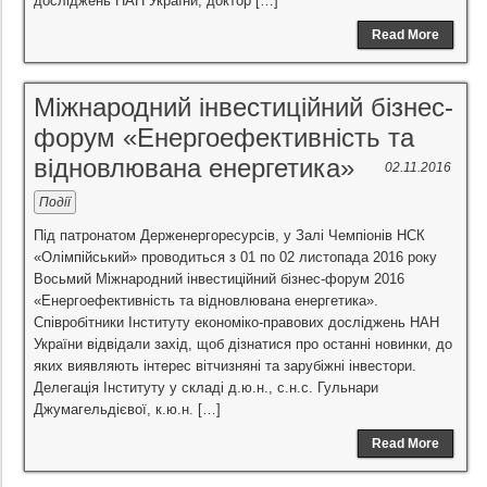
досліджень НАН України, доктор […]
Read More
Міжнародний інвестиційний бізнес-
форум «Енергоефективність та
відновлювана енергетика»
02.11.2016
Події
Під патронатом Держенергоресурсів, у Залі Чемпіонів НСК
«Олімпійський» проводиться з 01 по 02 листопада 2016 року
Восьмий Міжнародний інвестиційний бізнес-форум 2016
«Енергоефективність та відновлювана енергетика».
Співробітники Інституту економіко-правових досліджень НАН
України відвідали захід, щоб дізнатися про останні новинки, до
яких виявляють інтерес вітчизняні та зарубіжні інвестори.
Делегація Інституту у складі д.ю.н., с.н.с. Гульнари
Джумагельдієвої, к.ю.н. […]
Read More