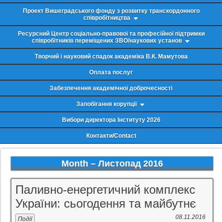
Проект Вишеградського фонду з розвитку транскордонного
співробітництва
Ресурсний Центр соціально-правової та професійної підтримки
співробітників переміщених ЗВО/наукових установ
Творчий і науковий спадок академіка В.К. Мамутова
Оплата послуг
Забезпечення академічної доброчесності
Запобігання корупції
Вибори директора Інституту 2026
Контакти/Contact
Month –
Листопад 2016
Паливно-енергетичний комплекс
України: сьогодення та майбутнє
08.11.2016
Події