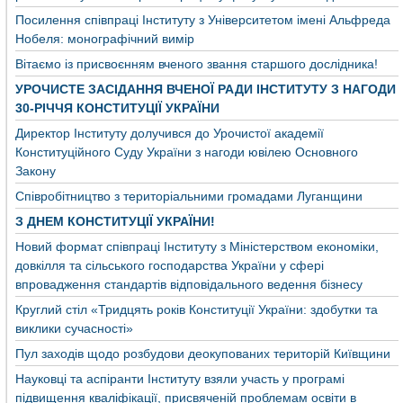
Посилення співпраці Інституту з Університетом імені Альфреда
Нобеля: монографічний вимір
Вітаємо із присвоєнням вченого звання старшого дослідника!
УРОЧИСТЕ ЗАСІДАННЯ ВЧЕНОЇ РАДИ ІНСТИТУТУ З НАГОДИ
30-РІЧЧЯ КОНСТИТУЦІЇ УКРАЇНИ
Директор Інституту долучився до Урочистої академії
Конституційного Суду України з нагоди ювілею Основного
Закону
Співробітництво з територіальними громадами Луганщини
З ДНЕМ КОНСТИТУЦІЇ УКРАЇНИ!
Новий формат співпраці Інституту з Міністерством економіки,
довкілля та сільського господарства України у сфері
впровадження стандартів відповідального ведення бізнесу
Круглий стіл «Тридцять років Конституції України: здобутки та
виклики сучасності»
Пул заходів щодо розбудови деокупованих територій Київщини
Науковці та аспіранти Інституту взяли участь у програмі
підвищення кваліфікації, присвяченій проблемам освіти в