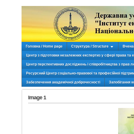
Головна / Home page
Структура / Structure
Вчена 
Центр з підготовки незалежних експертиз у сфері права та 
Центр перспективних досліджень і співробітництва з прав л
Ресурсний Центр соціально-правової та професійної підтри
Забезпечення академічної доброчесності
Запобігання к
Image 1