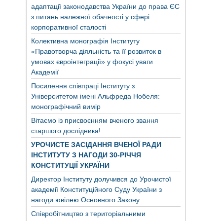
адаптації законодавства України до права ЄС
з питань належної обачності у сфері
корпоративної сталості
Колективна монографія Інституту
«Правотворча діяльність та її розвиток в
умовах євроінтеграції» у фокусі уваги
Академії
Посилення співпраці Інституту з
Університетом імені Альфреда Нобеля:
монографічний вимір
Вітаємо із присвоєнням вченого звання
старшого дослідника!
УРОЧИСТЕ ЗАСІДАННЯ ВЧЕНОЇ РАДИ
ІНСТИТУТУ З НАГОДИ 30-РІЧЧЯ
КОНСТИТУЦІЇ УКРАЇНИ
Директор Інституту долучився до Урочистої
академії Конституційного Суду України з
нагоди ювілею Основного Закону
Співробітництво з територіальними