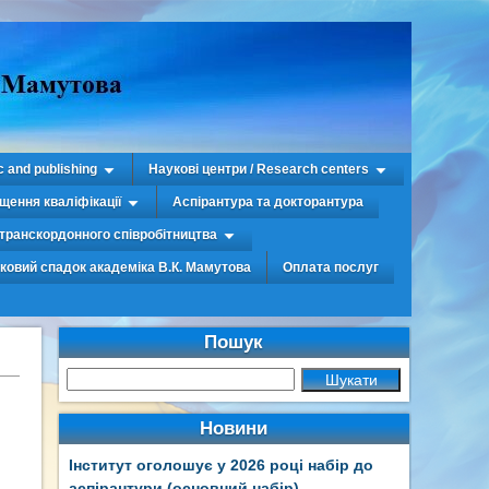
c and publishing
Наукові центри / Research centers
щення кваліфікації
Аспірантура та докторантура
транскордонного співробітництва
уковий спадок академіка В.К. Мамутова
Оплата послуг
Пошук
Новини
Інститут оголошує у 2026 році набір до
аспірантури (основний набір)