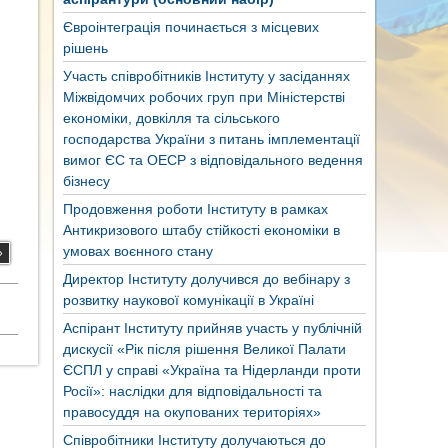
Євроінтеграція починається з місцевих
рішень
Участь співробітників Інституту у засіданнях
Міжвідомчих робочих груп при Міністерстві
економіки, довкілля та сільського
господарства України з питань імплементації
вимог ЄС та ОЕСР з відповідального ведення
бізнесу
Продовження роботи Інституту в рамках
Антикризового штабу стійкості економіки в
умовах воєнного стану
»
Директор Інституту долучився до вебінару з
розвитку наукової комунікації в Україні
Аспірант Інституту прийняв участь у публічній
дискусії «Рік після рішення Великої Палати
ЄСПЛ у справі «Україна та Нідерланди проти
Росії»: наслідки для відповідальності та
правосуддя на окупованих територіях»
Співробітники Інституту долучаються до