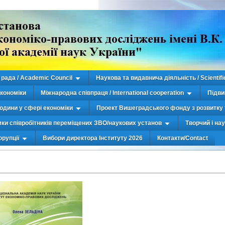
рада / Academic Council
Наукова та видавнича діяльність / Scientifi
економіки
Міжнародна співпраця / International cooperation
Підви
юдини у сфері економіки
Проект Вишеградського фонду з розвитку 
мки співробітників переміщених ЗВО/наукових установ
Творчий і на
орупції
Вибори директора Інституту 2026
Контакти/Contact