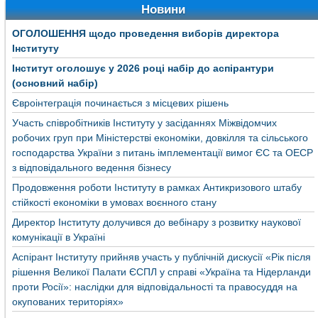
Новини
ОГОЛОШЕННЯ щодо проведення виборів директора
Інституту
Інститут оголошує у 2026 році набір до аспірантури
(основний набір)
Євроінтеграція починається з місцевих рішень
Участь співробітників Інституту у засіданнях Міжвідомчих
робочих груп при Міністерстві економіки, довкілля та сільського
господарства України з питань імплементації вимог ЄС та ОЕСР
з відповідального ведення бізнесу
Продовження роботи Інституту в рамках Антикризового штабу
стійкості економіки в умовах воєнного стану
Директор Інституту долучився до вебінару з розвитку наукової
комунікації в Україні
Аспірант Інституту прийняв участь у публічній дискусії «Рік після
рішення Великої Палати ЄСПЛ у справі «Україна та Нідерланди
проти Росії»: наслідки для відповідальності та правосуддя на
окупованих територіях»