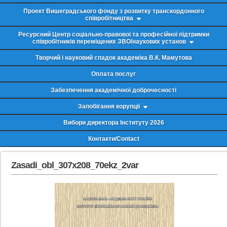
Проект Вишеградського фонду з розвитку транскордонного
співробітництва
Ресурсний Центр соціально-правової та професійної підтримки
співробітників переміщених ЗВО/наукових установ
Творчий і науковий спадок академіка В.К. Мамутова
Оплата послуг
Забезпечення академічної доброчесності
Запобігання корупції
Вибори директора Інституту 2026
Контакти/Contact
Zasadi_obl_307x208_70ekz_2var