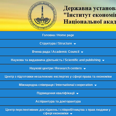
Головна / Home page
Структура / Structure
Вчена рада / Academic Council
Наукова та видавнича діяльність / Scientific and publishing
Наукові центри / Research centers
Центр з підготовки незалежних експертиз у сфері права та економіки
Міжнародна співпраця / International cooperation
Підвищення кваліфікації
Аспірантура та докторантура
Центр перспективних досліджень і співробітництва з прав людини у
сфері економіки