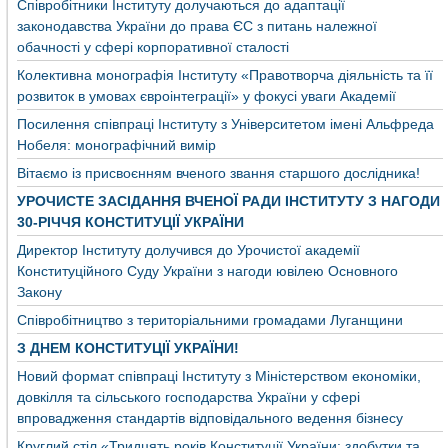
Співробітники Інституту долучаються до адаптації
законодавства України до права ЄС з питань належної
обачності у сфері корпоративної сталості
Колективна монографія Інституту «Правотворча діяльність та її
розвиток в умовах євроінтеграції» у фокусі уваги Академії
Посилення співпраці Інституту з Університетом імені Альфреда
Нобеля: монографічний вимір
Вітаємо із присвоєнням вченого звання старшого дослідника!
УРОЧИСТЕ ЗАСІДАННЯ ВЧЕНОЇ РАДИ ІНСТИТУТУ З НАГОДИ
30-РІЧЧЯ КОНСТИТУЦІЇ УКРАЇНИ
Директор Інституту долучився до Урочистої академії
Конституційного Суду України з нагоди ювілею Основного
Закону
Співробітництво з територіальними громадами Луганщини
З ДНЕМ КОНСТИТУЦІЇ УКРАЇНИ!
Новий формат співпраці Інституту з Міністерством економіки,
довкілля та сільського господарства України у сфері
впровадження стандартів відповідального ведення бізнесу
Круглий стіл «Тридцять років Конституції України: здобутки та