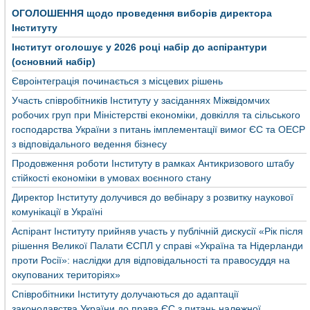
ОГОЛОШЕННЯ щодо проведення виборів директора
Інституту
Інститут оголошує у 2026 році набір до аспірантури
(основний набір)
Євроінтеграція починається з місцевих рішень
Участь співробітників Інституту у засіданнях Міжвідомчих
робочих груп при Міністерстві економіки, довкілля та сільського
господарства України з питань імплементації вимог ЄС та ОЕСР
з відповідального ведення бізнесу
Продовження роботи Інституту в рамках Антикризового штабу
стійкості економіки в умовах воєнного стану
Директор Інституту долучився до вебінару з розвитку наукової
комунікації в Україні
Аспірант Інституту прийняв участь у публічній дискусії «Рік після
рішення Великої Палати ЄСПЛ у справі «Україна та Нідерланди
проти Росії»: наслідки для відповідальності та правосуддя на
окупованих територіях»
Співробітники Інституту долучаються до адаптації
законодавства України до права ЄС з питань належної