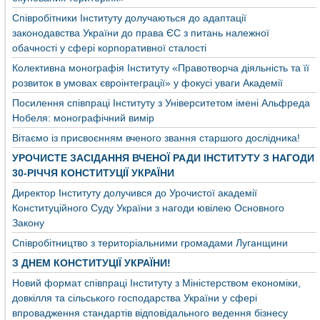
Співробітники Інституту долучаються до адаптації
законодавства України до права ЄС з питань належної
обачності у сфері корпоративної сталості
Колективна монографія Інституту «Правотворча діяльність та її
розвиток в умовах євроінтеграції» у фокусі уваги Академії
Посилення співпраці Інституту з Університетом імені Альфреда
Нобеля: монографічний вимір
Вітаємо із присвоєнням вченого звання старшого дослідника!
УРОЧИСТЕ ЗАСІДАННЯ ВЧЕНОЇ РАДИ ІНСТИТУТУ З НАГОДИ
30-РІЧЧЯ КОНСТИТУЦІЇ УКРАЇНИ
Директор Інституту долучився до Урочистої академії
Конституційного Суду України з нагоди ювілею Основного
Закону
Співробітництво з територіальними громадами Луганщини
З ДНЕМ КОНСТИТУЦІЇ УКРАЇНИ!
Новий формат співпраці Інституту з Міністерством економіки,
довкілля та сільського господарства України у сфері
впровадження стандартів відповідального ведення бізнесу