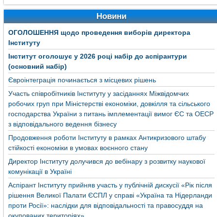
Новини
ОГОЛОШЕННЯ щодо проведення виборів директора
Інституту
Інститут оголошує у 2026 році набір до аспірантури
(основний набір)
Євроінтеграція починається з місцевих рішень
Участь співробітників Інституту у засіданнях Міжвідомчих
робочих груп при Міністерстві економіки, довкілля та сільського
господарства України з питань імплементації вимог ЄС та ОЕСР
з відповідального ведення бізнесу
Продовження роботи Інституту в рамках Антикризового штабу
стійкості економіки в умовах воєнного стану
Директор Інституту долучився до вебінару з розвитку наукової
комунікації в Україні
Аспірант Інституту прийняв участь у публічній дискусії «Рік після
рішення Великої Палати ЄСПЛ у справі «Україна та Нідерланди
проти Росії»: наслідки для відповідальності та правосуддя на
окупованих територіях»