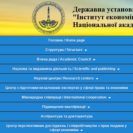
Головна / Home page
Структура / Structure
Вчена рада / Academic Council
Наукова та видавнича діяльність / Scientific and publishing
Наукові центри / Research centers
Центр з підготовки незалежних експертиз у сфері права та економіки
Міжнародна співпраця / International cooperation
Підвищення кваліфікації
Аспірантура та докторантура
Центр перспективних досліджень і співробітництва з прав людини у
сфері економіки