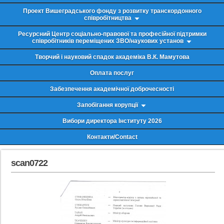
Проект Вишеградського фонду з розвитку транскордонного
співробітництва
Ресурсний Центр соціально-правової та професійної підтримки
співробітників переміщених ЗВО/наукових установ
Творчий і науковий спадок академіка В.К. Мамутова
Оплата послуг
Забезпечення академічної доброчесності
Запобігання корупції
Вибори директора Інституту 2026
Контакти/Contact
scan0722