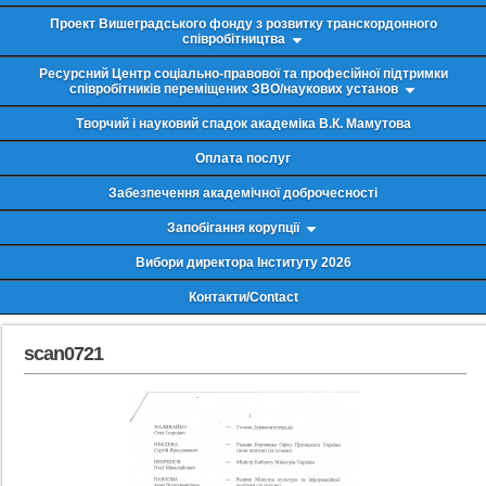
Проект Вишеградського фонду з розвитку транскордонного
співробітництва
Ресурсний Центр соціально-правової та професійної підтримки
співробітників переміщених ЗВО/наукових установ
Творчий і науковий спадок академіка В.К. Мамутова
Оплата послуг
Забезпечення академічної доброчесності
Запобігання корупції
Вибори директора Інституту 2026
Контакти/Contact
scan0721