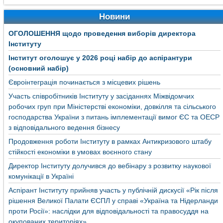
Новини
ОГОЛОШЕННЯ щодо проведення виборів директора
Інституту
Інститут оголошує у 2026 році набір до аспірантури
(основний набір)
Євроінтеграція починається з місцевих рішень
Участь співробітників Інституту у засіданнях Міжвідомчих
робочих груп при Міністерстві економіки, довкілля та сільського
господарства України з питань імплементації вимог ЄС та ОЕСР
з відповідального ведення бізнесу
Продовження роботи Інституту в рамках Антикризового штабу
стійкості економіки в умовах воєнного стану
Директор Інституту долучився до вебінару з розвитку наукової
комунікації в Україні
Аспірант Інституту прийняв участь у публічній дискусії «Рік після
рішення Великої Палати ЄСПЛ у справі «Україна та Нідерланди
проти Росії»: наслідки для відповідальності та правосуддя на
окупованих територіях»