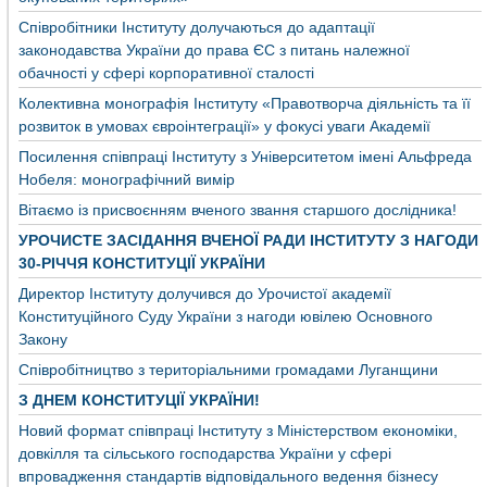
Співробітники Інституту долучаються до адаптації
законодавства України до права ЄС з питань належної
обачності у сфері корпоративної сталості
Колективна монографія Інституту «Правотворча діяльність та її
розвиток в умовах євроінтеграції» у фокусі уваги Академії
Посилення співпраці Інституту з Університетом імені Альфреда
Нобеля: монографічний вимір
Вітаємо із присвоєнням вченого звання старшого дослідника!
УРОЧИСТЕ ЗАСІДАННЯ ВЧЕНОЇ РАДИ ІНСТИТУТУ З НАГОДИ
30-РІЧЧЯ КОНСТИТУЦІЇ УКРАЇНИ
Директор Інституту долучився до Урочистої академії
Конституційного Суду України з нагоди ювілею Основного
Закону
Співробітництво з територіальними громадами Луганщини
З ДНЕМ КОНСТИТУЦІЇ УКРАЇНИ!
Новий формат співпраці Інституту з Міністерством економіки,
довкілля та сільського господарства України у сфері
впровадження стандартів відповідального ведення бізнесу