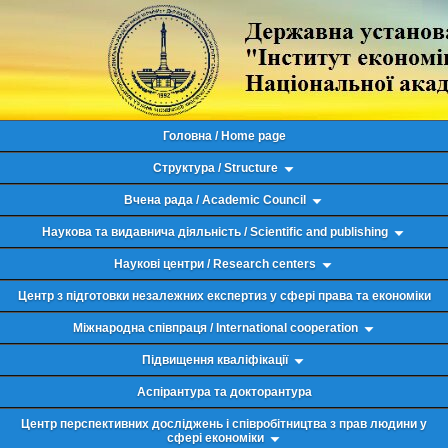
Головна / Home page
Структура / Structure
Вчена рада / Academic Council
Наукова та видавнича діяльність / Scientific and publishing
Наукові центри / Research centers
Центр з підготовки незалежних експертиз у сфері права та економіки
Міжнародна співпраця / International cooperation
Підвищення кваліфікації
Аспірантура та докторантура
Центр перспективних досліджень і співробітництва з прав людини у
сфері економіки