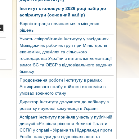
Інститут оголошує у 2026 році набір до
аспірантури (основний набір)
Євроінтеграція починається з місцевих
»
рішень
Участь співробітників Інституту у засіданнях
Міжвідомчих робочих груп при Міністерстві
економіки, довкілля та сільського
господарства України з питань імплементації
вимог ЄС та ОЕСР з відповідального ведення
бізнесу
Продовження роботи Інституту в рамках
Антикризового штабу стійкості економіки в
умовах воєнного стану
Директор Інституту долучився до вебінару з
розвитку наукової комунікації в Україні
Аспірант Інституту прийняв участь у публічній
дискусії «Рік після рішення Великої Палати
ЄСПЛ у справі «Україна та Нідерланди проти
Росії»: наслідки для відповідальності та