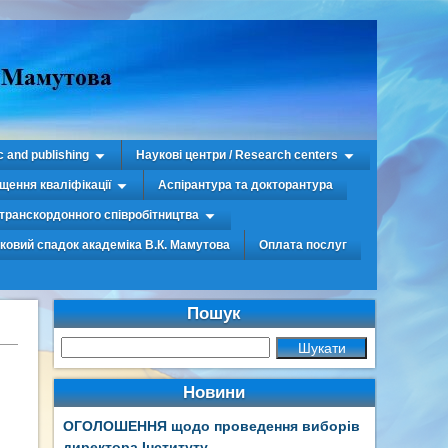
c and publishing
Наукові центри / Research centers
щення кваліфікації
Аспірантура та докторантура
транскордонного співробітництва
уковий спадок академіка В.К. Мамутова
Оплата послуг
Пошук
Новини
ОГОЛОШЕННЯ щодо проведення виборів
директора Інституту