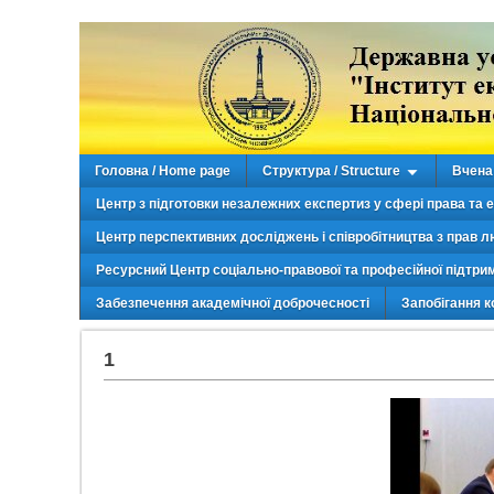
Головна / Home page
Структура / Structure
Вчена 
Центр з підготовки незалежних експертиз у сфері права та 
Центр перспективних досліджень і співробітництва з прав л
Ресурсний Центр соціально-правової та професійної підтри
Забезпечення академічної доброчесності
Запобігання к
1