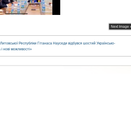
Next Image 
 Литовської Республіки Гітанаса Науседи відбувся шостий Українсько-
 і нові можливості»