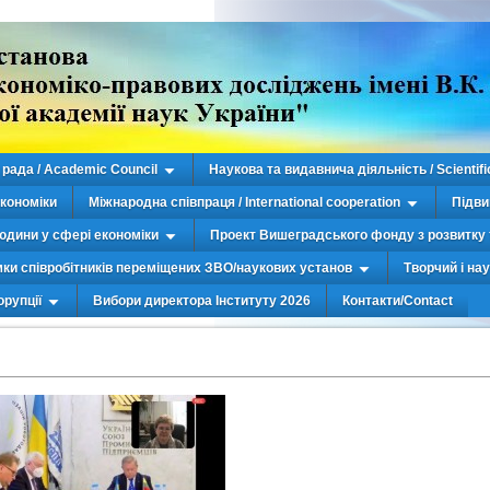
рада / Academic Council
Наукова та видавнича діяльність / Scientifi
економіки
Міжнародна співпраця / International cooperation
Підви
юдини у сфері економіки
Проект Вишеградського фонду з розвитку 
мки співробітників переміщених ЗВО/наукових установ
Творчий і на
орупції
Вибори директора Інституту 2026
Контакти/Contact