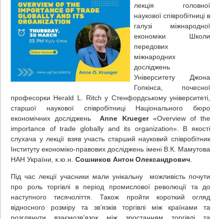
лекція
головної
наукової співробітниці в
галузі міжнародної
економіки Школи
передових
міжнародних
досліджень
Університету Джона
Гопкінса, почесної
професорки Herald L. Ritch у Стенфордському університеті,
старшої наукової співробітниці Національного бюро
економічних досліджень
Anne Krueger
«Overview of the
importance of trade globally and its organization». В якості
слухача у лекції взяв участь старший науковий співробітник
Інституту економіко-правових досліджень імені В.К. Мамутова
НАН України, к.ю.н.
Сошников Антон Олександрович
.
Під час лекції учасники мали унікальну можливість почути
про роль торгівлі в період промислової революції та до
наступного тисячоліття. Також пройти короткий огляд
відносного розміру та зв’язків торгівлі між країнами та
розглянути взаємозв’язок між зростанням торгівлі та