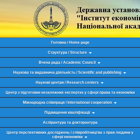
Головна / Home page
Структура / Structure
Вчена рада / Academic Council
Наукова та видавнича діяльність / Scientific and publishing
Наукові центри / Research centers
Центр з підготовки незалежних експертиз у сфері права та економіки
Міжнародна співпраця / International cooperation
Підвищення кваліфікації
Аспірантура та докторантура
Центр перспективних досліджень і співробітництва з прав людини у
сфері економіки