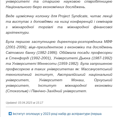
університеті та старшою науковою співробітницею
Національного бюро економічних досліджень.
Веде щомісячну колонку для Project Syndicate, читає лекції
та виступає з доповідями на низці конференцій і семінарів
з міжнародної торгівлі та міжнародної фінансової
архітектури.
Була першою заступницею директора-розпорядника МВФ
(2001-2006); віце-президенткою з економіки та досліджень
Світового банку (1982-1986). Обіймала посади професорки
в Стенфорді (1992-2001), Університеті Дьюка (1987-1992)
та Університеті Міннесоти (1959-1982). Була запрошеною
професоркою в таких університетах як: Массачусетський
технологічний інститут, Австралійський національний
університет, Університет Монаш, Орхуський
університет, Інститут міжнародної економіки
(Стокгольм) і Північно-Західний університет.
Updated: 03.04.2023 at 15:17
Інститут оголошує у 2023 році набір до аспірантури (перша