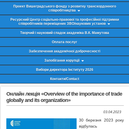
Проект Вишеградського фонду з розвитку транскордонного
співробітництва
Ресурсний Центр соціально-правової та професійної підтримки
співробітників переміщених ЗВО/наукових установ
Творчий і науковий спадок академіка В.К. Мамутова
Оплата послуг
Забезпечення академічної доброчесності
Запобігання корупції
Вибори директора Інституту 2026
Контакти/Contact
Онлайн лекція «Overview of the importance of trade
globally and its organization»
03.04.2023
30 березня 2023 року
відбулась