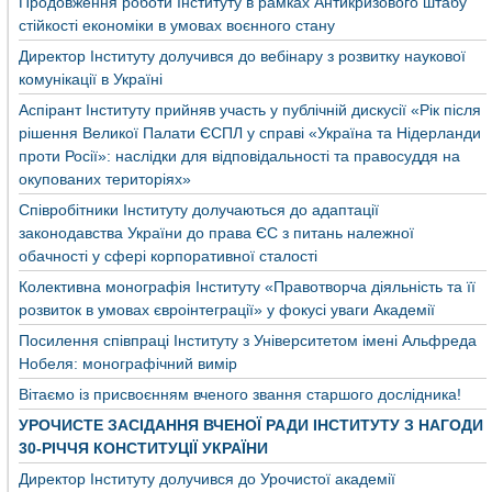
Продовження роботи Інституту в рамках Антикризового штабу
стійкості економіки в умовах воєнного стану
Директор Інституту долучився до вебінару з розвитку наукової
комунікації в Україні
Аспірант Інституту прийняв участь у публічній дискусії «Рік після
рішення Великої Палати ЄСПЛ у справі «Україна та Нідерланди
проти Росії»: наслідки для відповідальності та правосуддя на
окупованих територіях»
Співробітники Інституту долучаються до адаптації
законодавства України до права ЄС з питань належної
обачності у сфері корпоративної сталості
Колективна монографія Інституту «Правотворча діяльність та її
розвиток в умовах євроінтеграції» у фокусі уваги Академії
Посилення співпраці Інституту з Університетом імені Альфреда
Нобеля: монографічний вимір
Вітаємо із присвоєнням вченого звання старшого дослідника!
УРОЧИСТЕ ЗАСІДАННЯ ВЧЕНОЇ РАДИ ІНСТИТУТУ З НАГОДИ
30-РІЧЧЯ КОНСТИТУЦІЇ УКРАЇНИ
Директор Інституту долучився до Урочистої академії