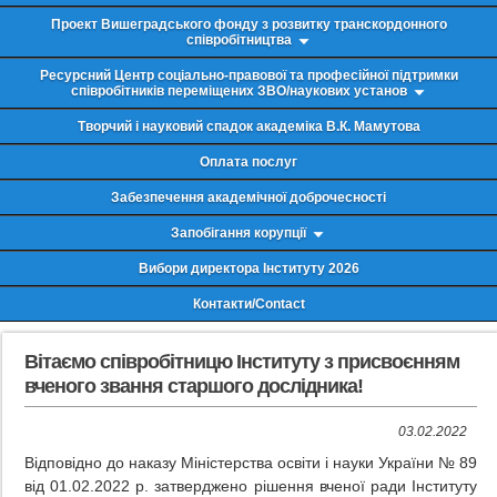
Проект Вишеградського фонду з розвитку транскордонного
співробітництва
Ресурсний Центр соціально-правової та професійної підтримки
співробітників переміщених ЗВО/наукових установ
Творчий і науковий спадок академіка В.К. Мамутова
Оплата послуг
Забезпечення академічної доброчесності
Запобігання корупції
Вибори директора Інституту 2026
Контакти/Contact
Вітаємо співробітницю Інституту з присвоєнням
вченого звання старшого дослідника!
03.02.2022
Відповідно до наказу Міністерства освіти і науки України № 89
від 01.02.2022 р. затверджено рішення вченої ради Інституту