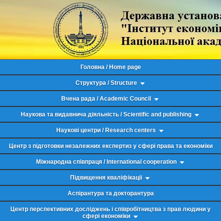
Головна / Home page
Структура / Structure
Вчена рада / Academic Council
Наукова та видавнича діяльність / Scientific and publishing
Наукові центри / Research centers
Центр з підготовки незалежних експертиз у сфері права та економіки
Міжнародна співпраця / International cooperation
Підвищення кваліфікації
Аспірантура та докторантура
Центр перспективних досліджень і співробітництва з прав людини у
сфері економіки