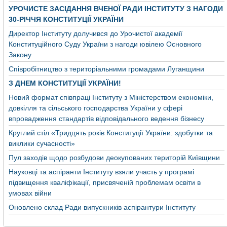
УРОЧИСТЕ ЗАСІДАННЯ ВЧЕНОЇ РАДИ ІНСТИТУТУ З НАГОДИ
30-РІЧЧЯ КОНСТИТУЦІЇ УКРАЇНИ
Директор Інституту долучився до Урочистої академії
Конституційного Суду України з нагоди ювілею Основного
Закону
Співробітництво з територіальними громадами Луганщини
З ДНЕМ КОНСТИТУЦІЇ УКРАЇНИ!
Новий формат співпраці Інституту з Міністерством економіки,
довкілля та сільського господарства України у сфері
впровадження стандартів відповідального ведення бізнесу
Круглий стіл «Тридцять років Конституції України: здобутки та
виклики сучасності»
Пул заходів щодо розбудови деокупованих територій Київщини
Науковці та аспіранти Інституту взяли участь у програмі
підвищення кваліфікації, присвяченій проблемам освіти в
умовах війни
Оновлено склад Ради випускників аспірантури Інституту