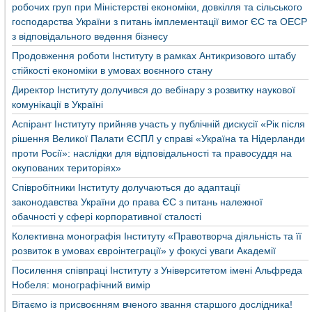
робочих груп при Міністерстві економіки, довкілля та сільського
господарства України з питань імплементації вимог ЄС та ОЕСР
з відповідального ведення бізнесу
Продовження роботи Інституту в рамках Антикризового штабу
стійкості економіки в умовах воєнного стану
Директор Інституту долучився до вебінару з розвитку наукової
комунікації в Україні
Аспірант Інституту прийняв участь у публічній дискусії «Рік після
рішення Великої Палати ЄСПЛ у справі «Україна та Нідерланди
проти Росії»: наслідки для відповідальності та правосуддя на
окупованих територіях»
Співробітники Інституту долучаються до адаптації
законодавства України до права ЄС з питань належної
обачності у сфері корпоративної сталості
Колективна монографія Інституту «Правотворча діяльність та її
розвиток в умовах євроінтеграції» у фокусі уваги Академії
Посилення співпраці Інституту з Університетом імені Альфреда
Нобеля: монографічний вимір
Вітаємо із присвоєнням вченого звання старшого дослідника!