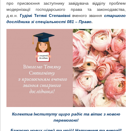
про присвоєння заступнику завідувача відділу проблем
модернізації господарського права та законодавства,
д.ю.н.
Гудімі Тетяні Степанівні
вченого звання
старшого
дослідника зі спеціальності 081 – Право
.
Колектив Інституту щиро радіє та вітає з новою
перемогою!
Бажаємо нових цілей та мрій! Натхнення та енергії!