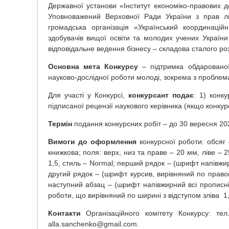
Державної установи «Інститут економіко-правових д
Уповноважений Верховної Ради України з прав 
громадська організація «Український координаці
здобувачів вищої освіти та молодих учених України
відповідальне ведення бізнесу – складова сталого ро
Основна мета Конкурсу
– підтримка обдарованої 
науково-дослідної роботи молоді, зокрема з проблема
Для участі у Конкурсі,
конкурсант подає
: 1) конк
підписаної рецензії наукового керівника (якщо конку
Термін
подання конкурсних робіт – до 30 вересня 20
Вимоги до оформлення
конкурсної роботи: обсяг 
книжкова; поля: верх, низ та праве – 20 мм, ліве –
1,5, стиль – Normal; перший рядок – (шрифт напівжир
другий рядок – (шрифт курсив, вирівняний по правом
наступний абзац – (шрифт напівжирний всі прописні 
роботи, що вирівняний по ширині з відступом зліва 1,
Контакти
Організаційного комітету Конкурсу: те
alla.sanchenko@gmail.com.