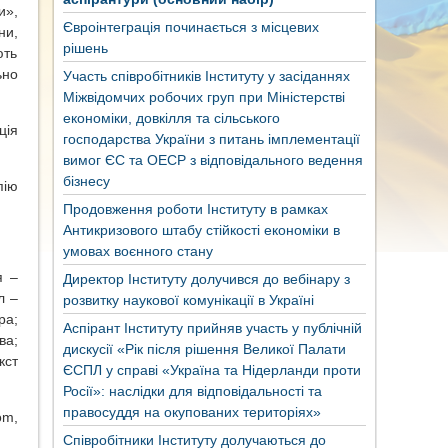
и»,
Євроінтеграція починається з місцевих
ни,
рішень
ють
ьно
Участь співробітників Інституту у засіданнях
Міжвідомчих робочих груп при Міністерстві
економіки, довкілля та сільського
ція
господарства України з питань імплементації
вимог ЄС та ОЕСР з відповідального ведення
бізнесу
пію
Продовження роботи Інституту в рамках
Антикризового штабу стійкості економіки в
умовах воєнного стану
я –
Директор Інституту долучився до вебінару з
л –
розвитку наукової комунікації в Україні
ра;
Аспірант Інституту прийняв участь у публічній
ва;
дискусії «Рік після рішення Великої Палати
кст
ЄСПЛ у справі «Україна та Нідерланди проти
Росії»: наслідки для відповідальності та
правосуддя на окупованих територіях»
om,
Співробітники Інституту долучаються до