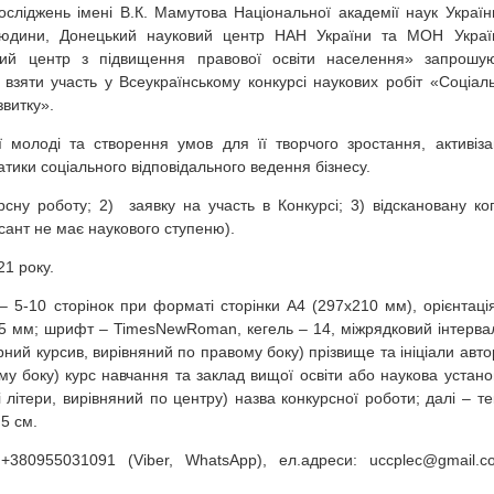
осліджень імені В.К. Мамутова Національної академії наук Україн
людини, Донецький науковий центр НАН України та МОН Украї
йний центр з підвищення правової освіти населення» запрошу
 взяти участь у Всеукраїнському конкурсі наукових робіт «Соціал
звитку».
молоді та створення умов для її творчого зростання, активіза
тики соціального відповідального ведення бізнесу.
урсну роботу; 2) заявку на участь в Конкурсі; 3) відскановану ко
рсант не має наукового ступеню).
21 року.
– 5-10 сторінок при форматі сторінки А4 (297х210 мм), орієнтаці
 25 мм; шрифт – TimesNewRoman, кегель – 14, міжрядковий інтерва
ний курсив, вирівняний по правому боку) прізвище та ініціали авто
у боку) курс навчання та заклад вищої освіти або наукова устано
літери, вирівняний по центру) назва конкурсної роботи; далі – те
5 см.
л.+380955031091 (Viber, WhatsApp), ел.адреси: uccplec@gmail.c