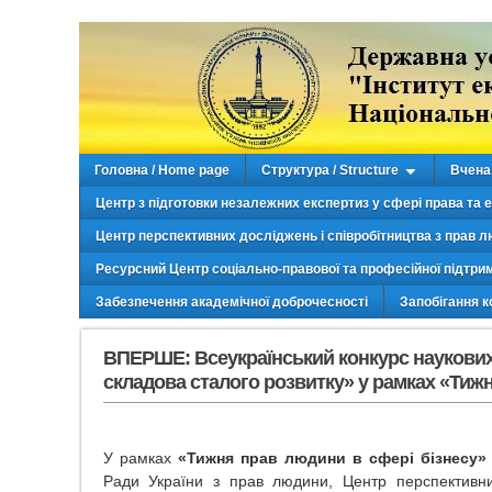
Головна / Home page
Структура / Structure
Вчена 
Центр з підготовки незалежних експертиз у сфері права та 
Центр перспективних досліджень і співробітництва з прав л
Ресурсний Центр соціально-правової та професійної підтри
Забезпечення академічної доброчесності
Запобігання к
ВПЕРШЕ: Всеукраїнський конкурс наукових 
складова сталого розвитку» у рамках «Тиж
У рамках
«Тижня прав людини в сфері бізнесу»
Ради України з прав людини, Центр перспективни