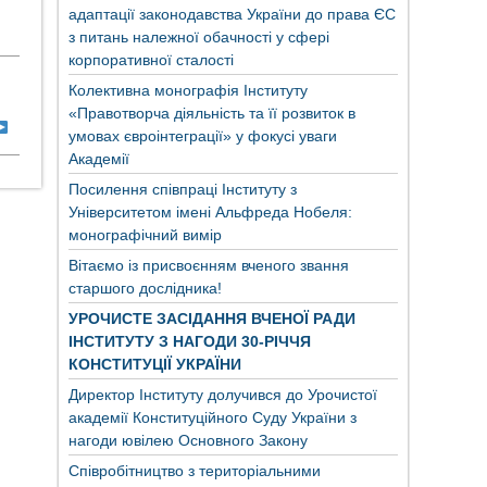
адаптації законодавства України до права ЄС
з питань належної обачності у сфері
корпоративної сталості
Колективна монографія Інституту
«Правотворча діяльність та її розвиток в
умовах євроінтеграції» у фокусі уваги
Академії
Посилення співпраці Інституту з
Університетом імені Альфреда Нобеля:
монографічний вимір
Вітаємо із присвоєнням вченого звання
старшого дослідника!
УРОЧИСТЕ ЗАСІДАННЯ ВЧЕНОЇ РАДИ
ІНСТИТУТУ З НАГОДИ 30-РІЧЧЯ
КОНСТИТУЦІЇ УКРАЇНИ
Директор Інституту долучився до Урочистої
академії Конституційного Суду України з
нагоди ювілею Основного Закону
Співробітництво з територіальними