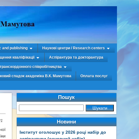
c and publishing
Наукові центри / Research centers
щення кваліфікації
Аспірантура та докторантура
транскордонного співробітництва
уковий спадок академіка В.К. Мамутова
Оплата послуг
Пошук
21
Новини
ної
Інститут оголошує у 2026 році набір до
іки
аспірантури (основний набір)