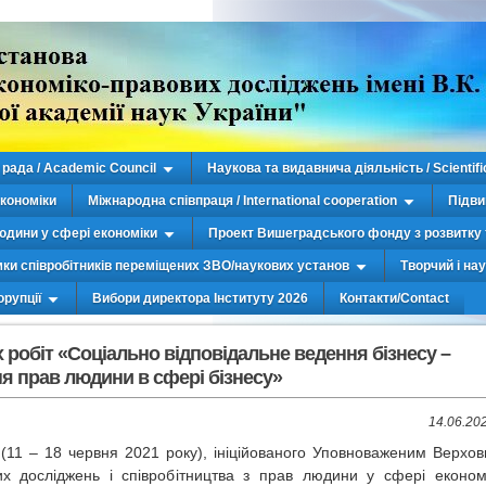
рада / Academic Council
Наукова та видавнича діяльність / Scientifi
економіки
Міжнародна співпраця / International cooperation
Підви
юдини у сфері економіки
Проект Вишеградського фонду з розвитку 
мки співробітників переміщених ЗВО/наукових установ
Творчий і на
орупції
Вибори директора Інституту 2026
Контакти/Contact
робіт «Соціально відповідальне ведення бізнесу –
ня прав людини в сфері бізнесу»
14.06.20
(11 – 18 червня 2021 року), ініційованого Уповноваженим Верхов
х досліджень і співробітництва з прав людини у сфері економ