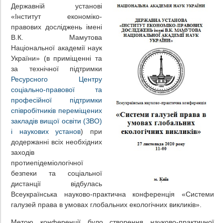
Державній установі
«Інститут економіко-
правових досліджень імені
В.К. Мамутова
Національної академії наук
України» (в приміщенні та
за технічної підтримки
Ресурсного Центру
соціально-правової та
професійної підтримки
співробітників переміщених
закладів вищої освіти (ЗВО)
і наукових установ
) при
додержанні всіх необхідних
заходів
протиепідеміологічної
безпеки та соціальної
дистанції відбулась
Всеукраїнська науково-практична конференція «Системи
галузей права в умовах глобальних екологічних викликів».
Метою конференції було створення науково-практичної