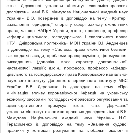
с.н.с. Державної установи «Інститут економіко-правових
досліджень імені В.К. Мамутова Національної академії наук
України» В.О. Коверзнев із доповіддю на тему «Критерії
визначення юрисдикції спорів у сфері захисту екологічних
прав»; чл.-кор. НАПрН України, д.ю.н., професор, професор
кафедри цивільного, господарського і екологічного права
НТУ «Дніпровська політехніка» МОН України В.І. Андрейцев
із доповіддю на тему «Система права екологічної безпеки:
законодавчі засади, проблеми праворозуміння, формування,
викладання» (доповідь мала характер доктринальної,
настановчої лекції); д.ю.н., професор, професор кафедри
цивільного та господарського права Криворізького навчально-
наукового інституту Донецького юридичного інституту МВС
України Б.В. Деревянко із доповіддю на тему «Про
мінімізацію впливу коронавірусної інфекції на українську
економіку засобами господарсько-правового регулювання та
адміністративного примусу»; к.ю.н., с.н.с. Державної
установи «Інститут економіко-правових досліджень імені В.К.
Мамутова Національної академії наук України» Н.О.
Герасименко із доповіддю на тему «Значення судової
практики у контексті реагування на глобальні екологічні