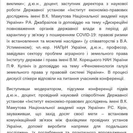
виклики»; д.ю.н., доцент, заступник директора з наукової
роботи Державної установи «Інститут економіко-правових
досліджень імені В.К. Мамутова Національної академії наук
України» Р.А. Джабраілов із доповіддю на тему «Дискреційні
повноваження органів державної влади в період дії
карантину у зв’язку з поширенням COVID-19: правові ризики
їх встановлення та можливі наслідки» (у співавторстві з В.А.
Устименком); чл.-кор. НАПрН України, д.ю.н., професор,
завідувач сектору проблем аграрного і земельного права
Інституту держави і права імені В.М. Корецького НАН України
П.Ф. Кулініч із доповіддю на тему «Феноменологія галузі
земельного права у правовій системі України». В процесі
дискусії спікери відповіли на питання учасників конференції.
Виступивши модератором, підсумки конференції підвів
д.ю.н., доцент, провідний науковий співробітник Державної
установи «Інститут економіко-правових досліджень імені В.К.
Мамутова Національної академії наук України» Р.С. Кірін,
зауваживши, що захід досяг своєї мети – встановив
комунікаційний зв’язок між фахівцями провідних установ
України, допоміг виробити напрями для подальших
досліджень, їх поглиблення та практичного впровадження.