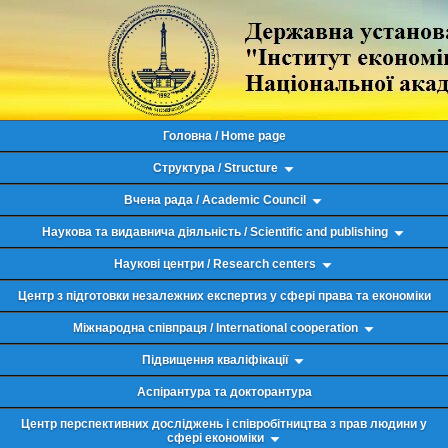
Головна / Home page
Структура / Structure
Вчена рада / Academic Council
Наукова та видавнича діяльність / Scientific and publishing
Наукові центри / Research centers
Центр з підготовки незалежних експертиз у сфері права та економіки
Міжнародна співпраця / International cooperation
Підвищення кваліфікації
Аспірантура та докторантура
Центр перспективних досліджень і співробітництва з прав людини у
сфері економіки