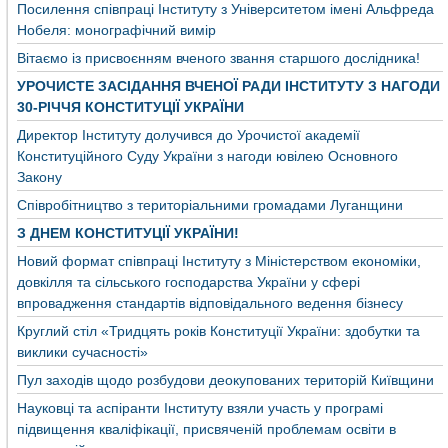
Посилення співпраці Інституту з Університетом імені Альфреда
Нобеля: монографічний вимір
Вітаємо із присвоєнням вченого звання старшого дослідника!
УРОЧИСТЕ ЗАСІДАННЯ ВЧЕНОЇ РАДИ ІНСТИТУТУ З НАГОДИ
30-РІЧЧЯ КОНСТИТУЦІЇ УКРАЇНИ
Директор Інституту долучився до Урочистої академії
Конституційного Суду України з нагоди ювілею Основного
Закону
Співробітництво з територіальними громадами Луганщини
З ДНЕМ КОНСТИТУЦІЇ УКРАЇНИ!
Новий формат співпраці Інституту з Міністерством економіки,
довкілля та сільського господарства України у сфері
впровадження стандартів відповідального ведення бізнесу
Круглий стіл «Тридцять років Конституції України: здобутки та
виклики сучасності»
Пул заходів щодо розбудови деокупованих територій Київщини
Науковці та аспіранти Інституту взяли участь у програмі
підвищення кваліфікації, присвяченій проблемам освіти в