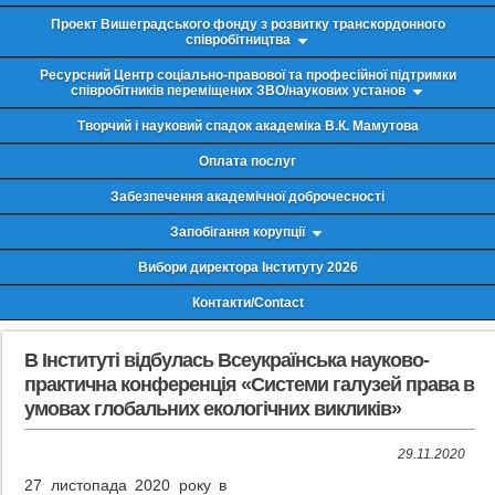
Проект Вишеградського фонду з розвитку транскордонного
співробітництва
Ресурсний Центр соціально-правової та професійної підтримки
співробітників переміщених ЗВО/наукових установ
Творчий і науковий спадок академіка В.К. Мамутова
Оплата послуг
Забезпечення академічної доброчесності
Запобігання корупції
Вибори директора Інституту 2026
Контакти/Contact
В Інституті відбулась Всеукраїнська науково-
практична конференція «Системи галузей права в
умовах глобальних екологічних викликів»
29.11.2020
27 листопада 2020 року в