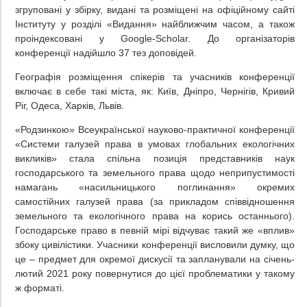
згруповані у збірку, видані та розміщені на офіційному сайті
Інституту у розділі «Видання» найближчим часом, а також
проіндексовані у Google-Scholar. До організаторів
конференції надійшло 37 тез доповідей.
Географія розміщення спікерів та учасників конференції
включає в себе такі міста, як: Київ, Дніпро, Чернігів, Кривий
Ріг, Одеса, Харків, Львів.
«Родзинкою» Всеукраїнської науково-практичної конференції
«Системи галузей права в умовах глобальних екологічних
викликів» стала спільна позиція представників наук
господарського та земельного права щодо неприпустимості
намагань «насильницького поглинання» окремих
самостійних галузей права (за прикладом співвідношення
земельного та екологічного права на корись останнього).
Господарське право в певній мірі відчуває такий же «вплив»
збоку цивілістики. Учасники конференції висловили думку, що
це – предмет для окремої дискусії та запланували на січень-
лютий 2021 року повернутися до цієї проблематики у такому
ж форматі.