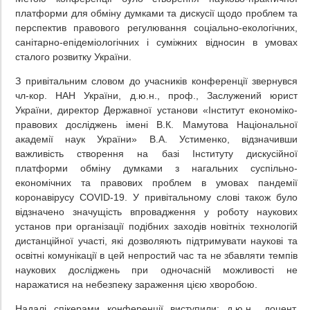
платформи для обміну думками та дискусії щодо проблем та
перспектив правового регулювання соціально-екологічних,
санітарно-епідеміологічних і суміжних відносин в умовах
сталого розвитку України.
З привітальним словом до учасників конференції звернувся
чл-кор. НАН України, д.ю.н., проф., Заслужений юрист
України, директор Державної установи «Інститут економіко-
правових досліджень імені В.К. Мамутова Національної
академії наук України» В.А. Устименко, відзначивши
важливість створення на базі Інституту дискусійної
платформи обміну думками з нагальних суспільно-
економічних та правових проблем в умовах пандемії
коронавірусу COVID-19. У привітальному слові також було
відзначено значущість впровадження у роботу наукових
установ при організації подібних заходів новітніх технологій
дистанційної участі, які дозволяють підтримувати наукові та
освітні комунікації в цей непростий час та не збавляти темпів
наукових досліджень при одночасній можливості не
наражатися на небезпеку зараження цією хворобою.
Надалі спікерами конференції виступили: д.ю.н., доцент,