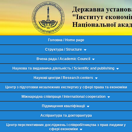
Головна / Home page
Структура / Structure
Вчена рада / Academic Council
Наукова та видавнича діяльність / Scientific and publishing
Наукові центри / Research centers
Центр з підготовки незалежних експертиз у сфері права та економіки
Міжнародна співпраця / International cooperation
Підвищення кваліфікації
Аспірантура та докторантура
Центр перспективних досліджень і співробітництва з прав людини у
сфері економіки