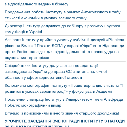
з відповідального ведення бізнесу
Продовження роботи Інституту в рамках Антикризового штабу
стійкості економіки в умовах воєнного стану
Директор Інституту долучився до вебінару з розвитку наукової
комунікації в Україні
Аспірант Інституту прийняв участь у публічній дискусії «Рік після
рішення Великої Палати ЄСПЛ у справі «Україна та Нідерланди
проти Росії»: наслідки для відповідальності та правосуддя на
окупованих територіях»
Співробітники Інституту долучаються до адаптації
законодавства України до права ЄС з питань належної
обачності у сфері корпоративної сталості
Колективна монографія Інституту «Правотворча діяльність та її
розвиток в умовах євроінтеграції» у фокусі уваги Академії
Посилення співпраці Інституту з Університетом імені Альфреда
Нобеля: монографічний вимір
Вітаємо із присвоєнням вченого звання старшого дослідника!
УРОЧИСТЕ ЗАСІДАННЯ ВЧЕНОЇ РАДИ ІНСТИТУТУ З НАГОДИ