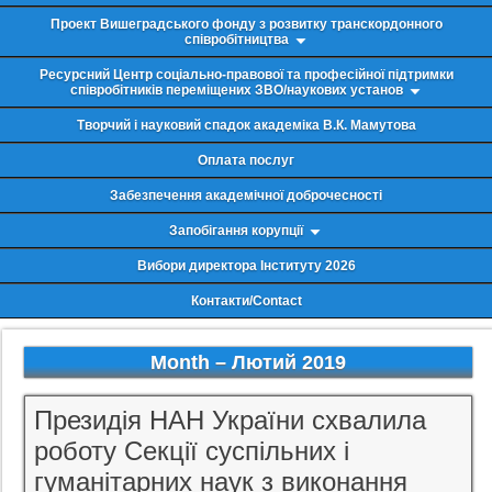
Проект Вишеградського фонду з розвитку транскордонного
співробітництва
Ресурсний Центр соціально-правової та професійної підтримки
співробітників переміщених ЗВО/наукових установ
Творчий і науковий спадок академіка В.К. Мамутова
Оплата послуг
Забезпечення академічної доброчесності
Запобігання корупції
Вибори директора Інституту 2026
Контакти/Contact
Month –
Лютий 2019
Президія НАН України схвалила
роботу Секції суспільних і
гуманітарних наук з виконання