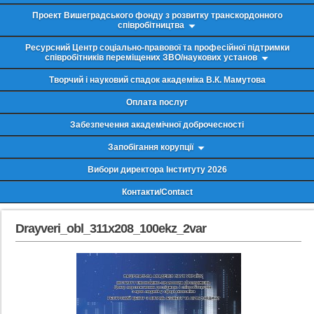
Проект Вишеградського фонду з розвитку транскордонного
співробітництва
Ресурсний Центр соціально-правової та професійної підтримки
співробітників переміщених ЗВО/наукових установ
Творчий і науковий спадок академіка В.К. Мамутова
Оплата послуг
Забезпечення академічної доброчесності
Запобігання корупції
Вибори директора Інституту 2026
Контакти/Contact
Drayveri_obl_311x208_100ekz_2var