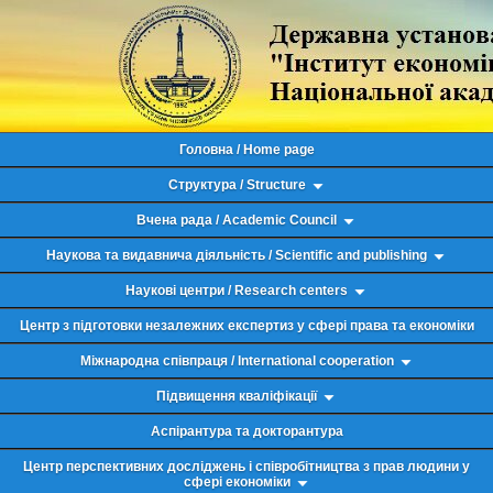
Головна / Home page
Структура / Structure
Вчена рада / Academic Council
Наукова та видавнича діяльність / Scientific and publishing
Наукові центри / Research centers
Центр з підготовки незалежних експертиз у сфері права та економіки
Міжнародна співпраця / International cooperation
Підвищення кваліфікації
Аспірантура та докторантура
Центр перспективних досліджень і співробітництва з прав людини у
сфері економіки