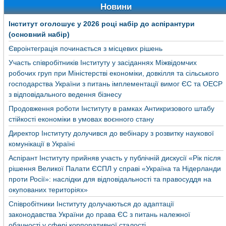
Новини
Інститут оголошує у 2026 році набір до аспірантури
(основний набір)
Євроінтеграція починається з місцевих рішень
Участь співробітників Інституту у засіданнях Міжвідомчих
робочих груп при Міністерстві економіки, довкілля та сільського
господарства України з питань імплементації вимог ЄС та ОЕСР
з відповідального ведення бізнесу
Продовження роботи Інституту в рамках Антикризового штабу
стійкості економіки в умовах воєнного стану
Директор Інституту долучився до вебінару з розвитку наукової
комунікації в Україні
Аспірант Інституту прийняв участь у публічній дискусії «Рік після
рішення Великої Палати ЄСПЛ у справі «Україна та Нідерланди
проти Росії»: наслідки для відповідальності та правосуддя на
окупованих територіях»
Співробітники Інституту долучаються до адаптації
законодавства України до права ЄС з питань належної
обачності у сфері корпоративної сталості