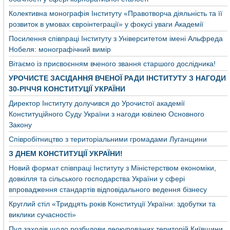
Колективна монографія Інституту «Правотворча діяльність та її
розвиток в умовах євроінтеграції» у фокусі уваги Академії
Посилення співпраці Інституту з Університетом імені Альфреда
Нобеля: монографічний вимір
Вітаємо із присвоєнням вченого звання старшого дослідника!
УРОЧИСТЕ ЗАСІДАННЯ ВЧЕНОЇ РАДИ ІНСТИТУТУ З НАГОДИ
30-РІЧЧЯ КОНСТИТУЦІЇ УКРАЇНИ
Директор Інституту долучився до Урочистої академії
Конституційного Суду України з нагоди ювілею Основного
Закону
Співробітництво з територіальними громадами Луганщини
З ДНЕМ КОНСТИТУЦІЇ УКРАЇНИ!
Новий формат співпраці Інституту з Міністерством економіки,
довкілля та сільського господарства України у сфері
впровадження стандартів відповідального ведення бізнесу
Круглий стіл «Тридцять років Конституції України: здобутки та
виклики сучасності»
Пул заходів щодо розбудови деокупованих територій Київщини