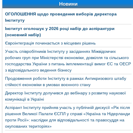
Новини
ОГОЛОШЕННЯ щодо проведення виборів директора
Інституту
Інститут оголошує у 2026 році набір до аспірантури
(основний набір)
Євроінтеграція починається з місцевих рішень
Участь співробітників Інституту у засіданнях Міжвідомчих
робочих груп при Міністерстві економіки, довкілля та сільського
господарства України з питань імплементації вимог ЄС та ОЕСР
з відповідального ведення бізнесу
Продовження роботи Інституту в рамках Антикризового штабу
стійкості економіки в умовах воєнного стану
Директор Інституту долучився до вебінару з розвитку наукової
комунікації в Україні
Аспірант Інституту прийняв участь у публічній дискусії «Рік після
рішення Великої Палати ЄСПЛ у справі «Україна та Нідерланди
проти Росії»: наслідки для відповідальності та правосуддя на
окупованих територіях»