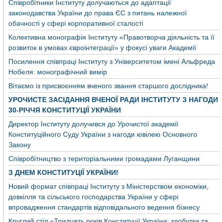
Співробітники Інституту долучаються до адаптації
законодавства України до права ЄС з питань належної
обачності у сфері корпоративної сталості
Колективна монографія Інституту «Правотворча діяльність та її
розвиток в умовах євроінтеграції» у фокусі уваги Академії
Посилення співпраці Інституту з Університетом імені Альфреда
Нобеля: монографічний вимір
Вітаємо із присвоєнням вченого звання старшого дослідника!
УРОЧИСТЕ ЗАСІДАННЯ ВЧЕНОЇ РАДИ ІНСТИТУТУ З НАГОДИ
30-РІЧЧЯ КОНСТИТУЦІЇ УКРАЇНИ
Директор Інституту долучився до Урочистої академії
Конституційного Суду України з нагоди ювілею Основного
Закону
Співробітництво з територіальними громадами Луганщини
З ДНЕМ КОНСТИТУЦІЇ УКРАЇНИ!
Новий формат співпраці Інституту з Міністерством економіки,
довкілля та сільського господарства України у сфері
впровадження стандартів відповідального ведення бізнесу
Круглий стіл «Тридцять років Конституції України: здобутки та