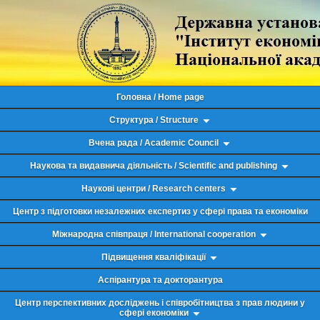
Головна / Home page
Структура / Structure
Вчена рада / Academic Council
Наукова та видавнича діяльність / Scientific and publishing
Наукові центри / Research centers
Центр з підготовки незалежних експертиз у сфері права та економіки
Міжнародна співпраця / International cooperation
Підвищення кваліфікації
Аспірантура та докторантура
Центр перспективних досліджень і співробітництва з прав людини у
сфері економіки