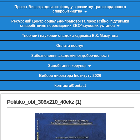
Проект Вишеградського фонду з розвитку транскордонного
співробітництва
Ресурсний Центр соціально-правової та професійної підтримки
співробітників переміщених ЗВО/наукових установ
Творчий і науковий спадок академіка В.К. Мамутова
Оплата послуг
Забезпечення академічної доброчесності
Запобігання корупції
Вибори директора Інституту 2026
Контакти/Contact
Politiko_obl_308x210_40ekz (1)