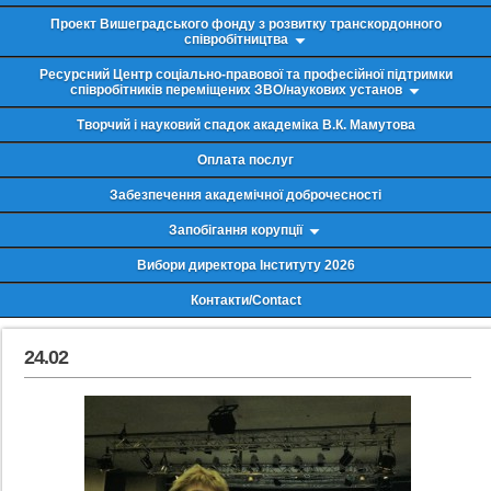
Проект Вишеградського фонду з розвитку транскордонного
співробітництва
Ресурсний Центр соціально-правової та професійної підтримки
співробітників переміщених ЗВО/наукових установ
Творчий і науковий спадок академіка В.К. Мамутова
Оплата послуг
Забезпечення академічної доброчесності
Запобігання корупції
Вибори директора Інституту 2026
Контакти/Contact
24.02