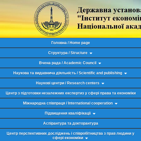
Головна / Home page
Структура / Structure
Вчена рада / Academic Council
Наукова та видавнича діяльність / Scientific and publishing
Наукові центри / Research centers
Центр з підготовки незалежних експертиз у сфері права та економіки
Міжнародна співпраця / International cooperation
Підвищення кваліфікації
Аспірантура та докторантура
Центр перспективних досліджень і співробітництва з прав людини у
сфері економіки