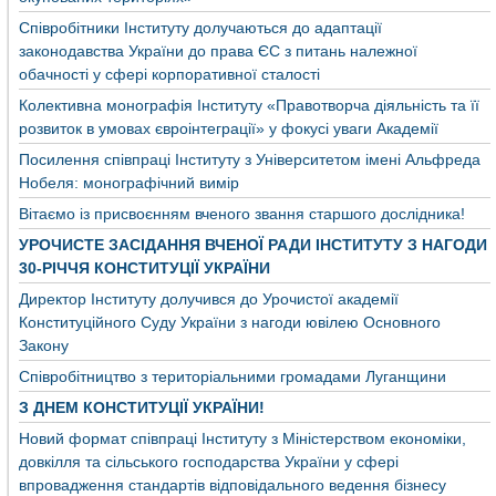
Співробітники Інституту долучаються до адаптації
законодавства України до права ЄС з питань належної
обачності у сфері корпоративної сталості
Колективна монографія Інституту «Правотворча діяльність та її
розвиток в умовах євроінтеграції» у фокусі уваги Академії
Посилення співпраці Інституту з Університетом імені Альфреда
Нобеля: монографічний вимір
Вітаємо із присвоєнням вченого звання старшого дослідника!
УРОЧИСТЕ ЗАСІДАННЯ ВЧЕНОЇ РАДИ ІНСТИТУТУ З НАГОДИ
30-РІЧЧЯ КОНСТИТУЦІЇ УКРАЇНИ
Директор Інституту долучився до Урочистої академії
Конституційного Суду України з нагоди ювілею Основного
Закону
Співробітництво з територіальними громадами Луганщини
З ДНЕМ КОНСТИТУЦІЇ УКРАЇНИ!
Новий формат співпраці Інституту з Міністерством економіки,
довкілля та сільського господарства України у сфері
впровадження стандартів відповідального ведення бізнесу