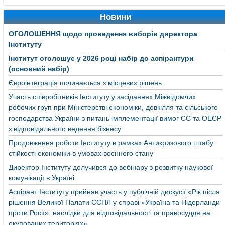
Новини
ОГОЛОШЕННЯ щодо проведення виборів директора
Інституту
Інститут оголошує у 2026 році набір до аспірантури
(основний набір)
Євроінтеграція починається з місцевих рішень
Участь співробітників Інституту у засіданнях Міжвідомчих
робочих груп при Міністерстві економіки, довкілля та сільського
господарства України з питань імплементації вимог ЄС та ОЕСР
з відповідального ведення бізнесу
Продовження роботи Інституту в рамках Антикризового штабу
стійкості економіки в умовах воєнного стану
Директор Інституту долучився до вебінару з розвитку наукової
комунікації в Україні
Аспірант Інституту прийняв участь у публічній дискусії «Рік після
рішення Великої Палати ЄСПЛ у справі «Україна та Нідерланди
проти Росії»: наслідки для відповідальності та правосуддя на
окупованих територіях»