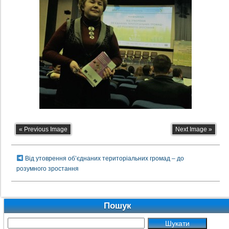
« Previous Image
Next Image »
Від утоврення об’єднаних територіальних громад – до
розумного зростання
Пошук