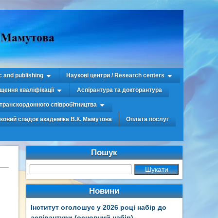
c and publishing
Наукові центри / Research centers
щення кваліфікації
Аспірантура та докторантура
транскордонного співробітництва
уковий спадок академіка В.К. Мамутова
Оплата послуг
Пошук
Новини
Інститут оголошує у 2026 році набір до
аспірантури (основний набір)