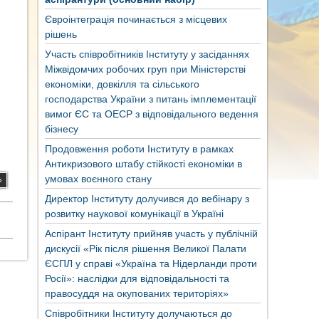
Євроінтеграція починається з місцевих
рішень
Участь співробітників Інституту у засіданнях
Міжвідомчих робочих груп при Міністерстві
економіки, довкілля та сільського
господарства України з питань імплементації
вимог ЄС та ОЕСР з відповідального ведення
бізнесу
Продовження роботи Інституту в рамках
Антикризового штабу стійкості економіки в
умовах воєнного стану
»
Директор Інституту долучився до вебінару з
розвитку наукової комунікації в Україні
Аспірант Інституту прийняв участь у публічній
дискусії «Рік після рішення Великої Палати
ЄСПЛ у справі «Україна та Нідерланди проти
Росії»: наслідки для відповідальності та
правосуддя на окупованих територіях»
Співробітники Інституту долучаються до