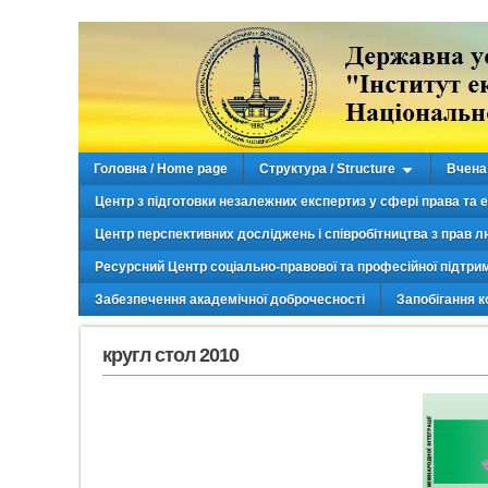
Головна / Home page
Структура / Structure
Вчена 
Центр з підготовки незалежних експертиз у сфері права та 
Центр перспективних досліджень і співробітництва з прав л
Ресурсний Центр соціально-правової та професійної підтри
Забезпечення академічної доброчесності
Запобігання к
кругл стол 2010