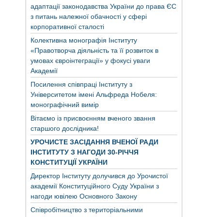
адаптації законодавства України до права ЄС
з питань належної обачності у сфері
корпоративної сталості
Колективна монографія Інституту
«Правотворча діяльність та її розвиток в
умовах євроінтеграції» у фокусі уваги
Академії
Посилення співпраці Інституту з
Університетом імені Альфреда Нобеля:
монографічний вимір
Вітаємо із присвоєнням вченого звання
старшого дослідника!
УРОЧИСТЕ ЗАСІДАННЯ ВЧЕНОЇ РАДИ
ІНСТИТУТУ З НАГОДИ 30-РІЧЧЯ
КОНСТИТУЦІЇ УКРАЇНИ
Директор Інституту долучився до Урочистої
академії Конституційного Суду України з
нагоди ювілею Основного Закону
Співробітництво з територіальними