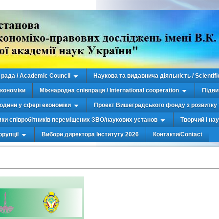
рада / Academic Council
Наукова та видавнича діяльність / Scientifi
економіки
Міжнародна співпраця / International cooperation
Підви
юдини у сфері економіки
Проект Вишеградського фонду з розвитку 
мки співробітників переміщених ЗВО/наукових установ
Творчий і на
орупції
Вибори директора Інституту 2026
Контакти/Contact