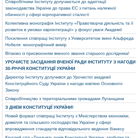
Співробітники Інституту долучаються до адаптації
законодавства України до права ЄС з питань належної
обачності у сфері корпоративної сталості
Колективна монографія Інституту «Правотворча діяльність та її
розвиток в умовах євроінтеграції» у фокусі уваги Академії
Посилення співпраці Інституту з Університетом імені Альфреда
Нобеля: монографічний вимір
Вітаємо із присвоєнням вченого звання старшого дослідника!
УРОЧИСТЕ ЗАСІДАННЯ ВЧЕНОЇ РАДИ ІНСТИТУТУ З НАГОДИ
30-РІЧЧЯ КОНСТИТУЦІЇ УКРАЇНИ
Директор Інституту долучився до Урочистої академії
Конституційного Суду України з нагоди ювілею Основного
Закону
Співробітництво з територіальними громадами Луганщини
З ДНЕМ КОНСТИТУЦІЇ УКРАЇНИ!
Новий формат співпраці Інституту з Міністерством економіки,
довкілля та сільського господарства України у сфері
впровадження стандартів відповідального ведення бізнесу
Круглий стіл «Тридцять років Конституції України: здобутки та