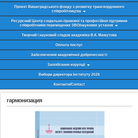
Проект Вишеградського фонду з розвитку транскордонного
співробітництва
Ресурсний Центр соціально-правової та професійної підтримки
співробітників переміщених ЗВО/наукових установ
Творчий і науковий спадок академіка В.К. Мамутова
Оплата послуг
Забезпечення академічної доброчесності
Запобігання корупції
Вибори директора Інституту 2026
Контакти/Contact
гармонизация