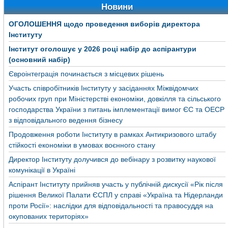
Новини
ОГОЛОШЕННЯ щодо проведення виборів директора
Інституту
Інститут оголошує у 2026 році набір до аспірантури
(основний набір)
Євроінтеграція починається з місцевих рішень
Участь співробітників Інституту у засіданнях Міжвідомчих
робочих груп при Міністерстві економіки, довкілля та сільського
господарства України з питань імплементації вимог ЄС та ОЕСР
з відповідального ведення бізнесу
Продовження роботи Інституту в рамках Антикризового штабу
стійкості економіки в умовах воєнного стану
Директор Інституту долучився до вебінару з розвитку наукової
комунікації в Україні
Аспірант Інституту прийняв участь у публічній дискусії «Рік після
рішення Великої Палати ЄСПЛ у справі «Україна та Нідерланди
проти Росії»: наслідки для відповідальності та правосуддя на
окупованих територіях»