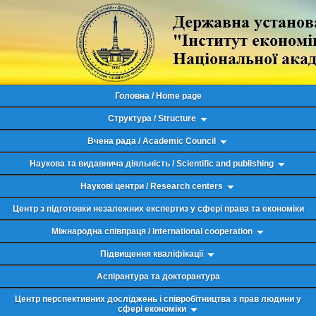
Головна / Home page
Структура / Structure
Вчена рада / Academic Council
Наукова та видавнича діяльність / Scientific and publishing
Наукові центри / Research centers
Центр з підготовки незалежних експертиз у сфері права та економіки
Міжнародна співпраця / International cooperation
Підвищення кваліфікації
Аспірантура та докторантура
Центр перспективних досліджень і співробітництва з прав людини у
сфері економіки