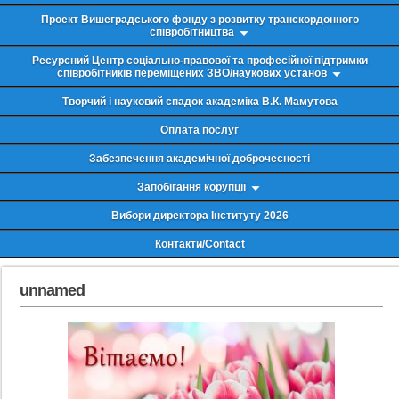
Проект Вишеградського фонду з розвитку транскордонного
співробітництва
Ресурсний Центр соціально-правової та професійної підтримки
співробітників переміщених ЗВО/наукових установ
Творчий і науковий спадок академіка В.К. Мамутова
Оплата послуг
Забезпечення академічної доброчесності
Запобігання корупції
Вибори директора Інституту 2026
Контакти/Contact
unnamed