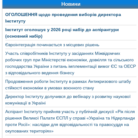
Новини
ОГОЛОШЕННЯ щодо проведення виборів директора
Інституту
Інститут оголошує у 2026 році набір до аспірантури
(основний набір)
Євроінтеграція починається з місцевих рішень
Участь співробітників Інституту у засіданнях Міжвідомчих
робочих груп при Міністерстві економіки, довкілля та сільського
господарства України з питань імплементації вимог ЄС та ОЕСР
з відповідального ведення бізнесу
Продовження роботи Інституту в рамках Антикризового штабу
стійкості економіки в умовах воєнного стану
Директор Інституту долучився до вебінару з розвитку наукової
комунікації в Україні
Аспірант Інституту прийняв участь у публічній дискусії «Рік після
рішення Великої Палати ЄСПЛ у справі «Україна та Нідерланди
проти Росії»: наслідки для відповідальності та правосуддя на
окупованих територіях»