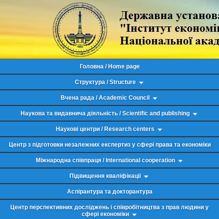
Головна / Home page
Структура / Structure
Вчена рада / Academic Council
Наукова та видавнича діяльність / Scientific and publishing
Наукові центри / Research centers
Центр з підготовки незалежних експертиз у сфері права та економіки
Міжнародна співпраця / International cooperation
Підвищення кваліфікації
Аспірантура та докторантура
Центр перспективних досліджень і співробітництва з прав людини у
сфері економіки