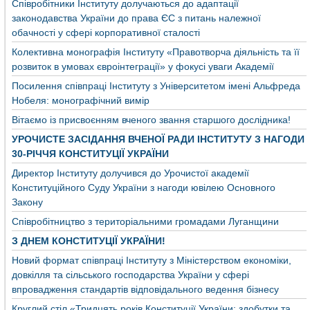
Співробітники Інституту долучаються до адаптації
законодавства України до права ЄС з питань належної
обачності у сфері корпоративної сталості
Колективна монографія Інституту «Правотворча діяльність та її
розвиток в умовах євроінтеграції» у фокусі уваги Академії
Посилення співпраці Інституту з Університетом імені Альфреда
Нобеля: монографічний вимір
Вітаємо із присвоєнням вченого звання старшого дослідника!
УРОЧИСТЕ ЗАСІДАННЯ ВЧЕНОЇ РАДИ ІНСТИТУТУ З НАГОДИ
30-РІЧЧЯ КОНСТИТУЦІЇ УКРАЇНИ
Директор Інституту долучився до Урочистої академії
Конституційного Суду України з нагоди ювілею Основного
Закону
Співробітництво з територіальними громадами Луганщини
З ДНЕМ КОНСТИТУЦІЇ УКРАЇНИ!
Новий формат співпраці Інституту з Міністерством економіки,
довкілля та сільського господарства України у сфері
впровадження стандартів відповідального ведення бізнесу
Круглий стіл «Тридцять років Конституції України: здобутки та