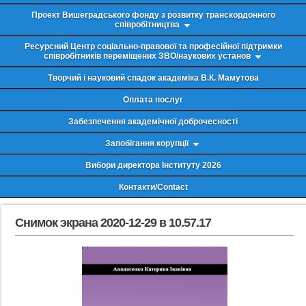
Проект Вишеградського фонду з розвитку транскордонного
співробітництва
Ресурсний Центр соціально-правової та професійної підтримки
співробітників переміщених ЗВО/наукових установ
Творчий і науковий спадок академіка В.К. Мамутова
Оплата послуг
Забезпечення академічної доброчесності
Запобігання корупції
Вибори директора Інституту 2026
Контакти/Contact
Снимок экрана 2020-12-29 в 10.57.17