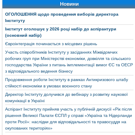
Новини
ОГОЛОШЕННЯ щодо проведення виборів директора
Інституту
Інститут оголошує у 2026 році набір до аспірантури
(основний набір)
Євроінтеграція починається з місцевих рішень
Участь співробітників Інституту у засіданнях Міжвідомчих
робочих груп при Міністерстві економіки, довкілля та сільського
господарства України з питань імплементації вимог ЄС та ОЕСР
з відповідального ведення бізнесу
Продовження роботи Інституту в рамках Антикризового штабу
стійкості економіки в умовах воєнного стану
Директор Інституту долучився до вебінару з розвитку наукової
комунікації в Україні
Аспірант Інституту прийняв участь у публічній дискусії «Рік після
рішення Великої Палати ЄСПЛ у справі «Україна та Нідерланди
проти Росії»: наслідки для відповідальності та правосуддя на
окупованих територіях»