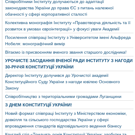
Співробітники Інституту долучаються до адаптації
законодавства України до права ЄС з питань належної
обачності у сфері корпоративної сталості
Колективна монографія Інституту «Правотворча діяльність та її
розвиток в умовах євроінтеграції» у фокусі уваги Академії
Посилення співпраці Інституту з Університетом імені Альфреда
Нобеля: монографічний вимір
Вітаємо із присвоєнням вченого звання старшого дослідника!
УРОЧИСТЕ ЗАСІДАННЯ ВЧЕНОЇ РАДИ ІНСТИТУТУ З НАГОДИ
30-РІЧЧЯ КОНСТИТУЦІЇ УКРАЇНИ
Директор Інституту долучився до Урочистої академії
Конституційного Суду України з нагоди ювілею Основного
Закону
Співробітництво з територіальними громадами Луганщини
З ДНЕМ КОНСТИТУЦІЇ УКРАЇНИ!
Новий формат співпраці Інституту з Міністерством економіки,
довкілля та сільського господарства України у сфері
впровадження стандартів відповідального ведення бізнесу
Круглий стіл «Тридцять років Конституції України: здобутки та