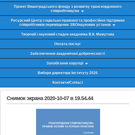
Проект Вишеградського фонду з розвитку транскордонного
співробітництва
Ресурсний Центр соціально-правової та професійної підтримки
співробітників переміщених ЗВО/наукових установ
Творчий і науковий спадок академіка В.К. Мамутова
Оплата послуг
Забезпечення академічної доброчесності
Запобігання корупції
Вибори директора Інституту 2026
Контакти/Contact
Снимок экрана 2020-10-07 в 19.54.44