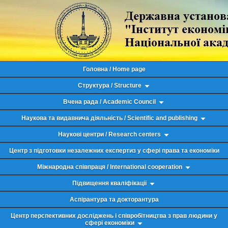
Головна / Home page
Структура / Structure
Вчена рада / Academic Council
Наукова та видавнича діяльність / Scientific and publishing
Наукові центри / Research centers
Центр з підготовки незалежних експертиз у сфері права та економіки
Міжнародна співпраця / International cooperation
Підвищення кваліфікації
Аспірантура та докторантура
Центр перспективних досліджень і співробітництва з прав людини у
сфері економіки