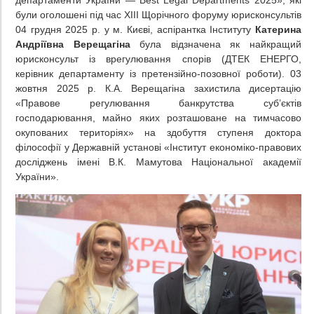
департаменти України — Best Legal Departments 2025», які
були оголошені під час ХIII Щорічного форуму юрисконсультів
04 грудня 2025 р. у м. Києві, аспірантка Інституту
Катерина
Андріївна Верещагіна
була відзначена як найкращий
юрисконсульт із врегулювання спорів (ДТЕК ЕНЕРГО,
керівник департаменту із претензійно-позовної роботи). 03
жовтня 2025 р. К.А. Верещагіна захистила дисертацію
«Правове регулювання банкрутства суб’єктів
господарювання, майно яких розташоване на тимчасово
окупованих територіях» на здобуття ступеня доктора
філософії у Державній установі «Інститут економіко-правових
досліджень імені В.К. Мамутова Національної академії
України».