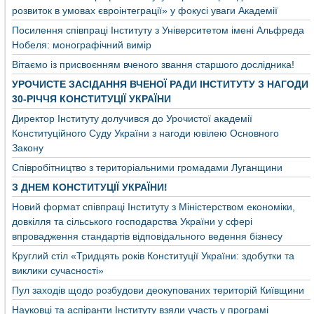
розвиток в умовах євроінтеграції» у фокусі уваги Академії
Посилення співпраці Інституту з Університетом імені Альфреда
Нобеля: монографічний вимір
Вітаємо із присвоєнням вченого звання старшого дослідника!
УРОЧИСТЕ ЗАСІДАННЯ ВЧЕНОЇ РАДИ ІНСТИТУТУ З НАГОДИ
30-РІЧЧЯ КОНСТИТУЦІЇ УКРАЇНИ
Директор Інституту долучився до Урочистої академії
Конституційного Суду України з нагоди ювілею Основного
Закону
Співробітництво з територіальними громадами Луганщини
З ДНЕМ КОНСТИТУЦІЇ УКРАЇНИ!
Новий формат співпраці Інституту з Міністерством економіки,
довкілля та сільського господарства України у сфері
впровадження стандартів відповідального ведення бізнесу
Круглий стіл «Тридцять років Конституції України: здобутки та
виклики сучасності»
Пул заходів щодо розбудови деокупованих територій Київщини
Науковці та аспіранти Інституту взяли участь у програмі