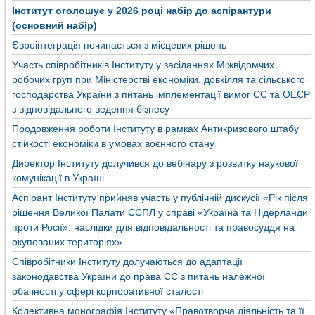
Інститут оголошує у 2026 році набір до аспірантури
(основний набір)
Євроінтеграція починається з місцевих рішень
Участь співробітників Інституту у засіданнях Міжвідомчих
робочих груп при Міністерстві економіки, довкілля та сільського
господарства України з питань імплементації вимог ЄС та ОЕСР
з відповідального ведення бізнесу
Продовження роботи Інституту в рамках Антикризового штабу
стійкості економіки в умовах воєнного стану
Директор Інституту долучився до вебінару з розвитку наукової
комунікації в Україні
Аспірант Інституту прийняв участь у публічній дискусії «Рік після
рішення Великої Палати ЄСПЛ у справі «Україна та Нідерланди
проти Росії»: наслідки для відповідальності та правосуддя на
окупованих територіях»
Співробітники Інституту долучаються до адаптації
законодавства України до права ЄС з питань належної
обачності у сфері корпоративної сталості
Колективна монографія Інституту «Правотворча діяльність та її