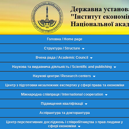
Головна / Home page
Структура / Structure
Вчена рада / Academic Council
Наукова та видавнича діяльність / Scientific and publishing
Наукові центри / Research centers
Центр з підготовки незалежних експертиз у сфері права та економіки
Міжнародна співпраця / International cooperation
Підвищення кваліфікації
Аспірантура та докторантура
Центр перспективних досліджень і співробітництва з прав людини у
сфері економіки